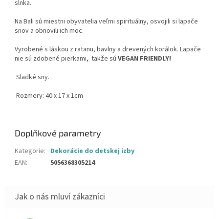
slnka.
Na Bali sú miestni obyvatelia veľmi spirituálny, osvojili si lapače
snov a obnovili ich moc.
Vyrobené s láskou z ratanu, bavlny a drevených korálok. Lapače
nie sú zdobené pierkami, takže sú
VEGAN FRIENDLY!
Sladké sny.
Rozmery: 40 x 17 x 1cm
Doplňkové parametry
Kategorie
:
Dekorácie do detskej izby
EAN
:
5056368305214