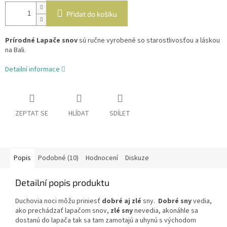
Přidat do košíku
Prírodné Lapače snov
sú ručne vyrobené so starostlivosťou a láskou
na Bali.
Detailní informace
ZEPTAT SE
HLÍDAT
SDÍLET
Popis
Podobné (10)
Hodnocení
Diskuze
Detailní popis produktu
Duchovia noci môžu priniesť
dobré aj zlé
sny.
Dobré sny
vedia,
ako prechádzať lapačom snov,
zlé sny
nevedia, akonáhle sa
dostanú do lapača tak sa tam zamotajú a uhynú s východom