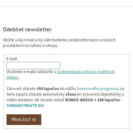
Z
á
p
a
Odebírat newsletter
t
Vložte svůj e-mail a my vám budeme zasílat informace o nových
í
produktech na našem e-shopu.
E-mail
Vložením e-mailu súhlasíte s
podmienkami ochrany osobných
údajov.
Zároveň získate
+50 lapačov
do nášho
bonusového programu
, za
tieto lapače získate automaticky
zľavu
pri vytvorení objednávky s
vaším emailom. Ak chcete získať
BONUS ďalších + 100 lapačov
-
ZAREGISTRUJTE SA!
PŘIHLÁSIT SE