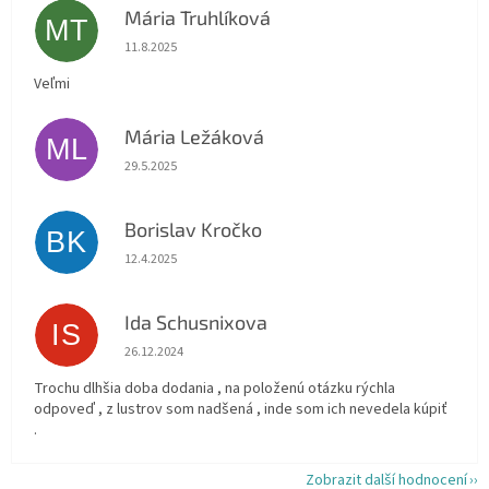
Mária Truhlíková
MT
Hodnocení obchodu je 5 z 5 hvězdiček.
11.8.2025
Veľmi
Mária Ležáková
ML
Hodnocení obchodu je 5 z 5 hvězdiček.
29.5.2025
Borislav Kročko
BK
Hodnocení obchodu je 5 z 5 hvězdiček.
12.4.2025
Ida Schusnixova
IS
Hodnocení obchodu je 5 z 5 hvězdiček.
26.12.2024
Trochu dlhšia doba dodania , na položenú otázku rýchla
odpoveď , z lustrov som nadšená , inde som ich nevedela kúpiť
.
Zobrazit další hodnocení