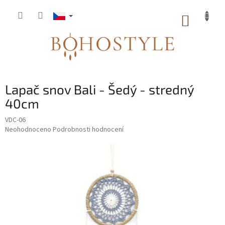
Přejít
na
NÁKUP
obsah
KOŠÍK
Lapač snov Bali - Šedý - stredný
40cm
VDC-06
Průměrné
Neohodnoceno
Podrobnosti hodnocení
hodnocení
produktu
je
0,0
z
5
hvězdiček.