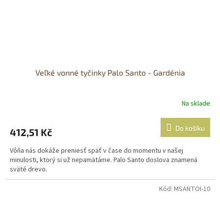
Veľké vonné tyčinky Palo Santo - Gardénia
Na sklade
Do košíku
412,51 Kč
Vôňa nás dokáže preniesť späť v čase do momentu v našej
minulosti, ktorý si už nepamätáme. Palo Santo doslova znamená
sväté drevo.
Kód:
MSANTOI-10