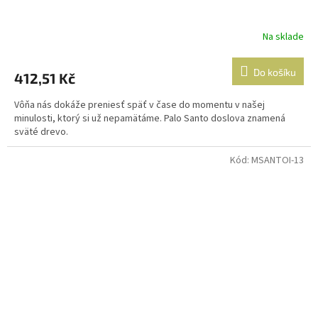
Na sklade
Do košíku
412,51 Kč
Vôňa nás dokáže preniesť späť v čase do momentu v našej
minulosti, ktorý si už nepamätáme. Palo Santo doslova znamená
sväté drevo.
Kód:
MSANTOI-13