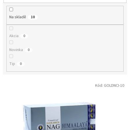
t
ů
Na skladě
10
Akcia
0
Novinka
0
Tip
0
V
Kód:
GOLDNCI-10
ý
p
i
s
p
r
o