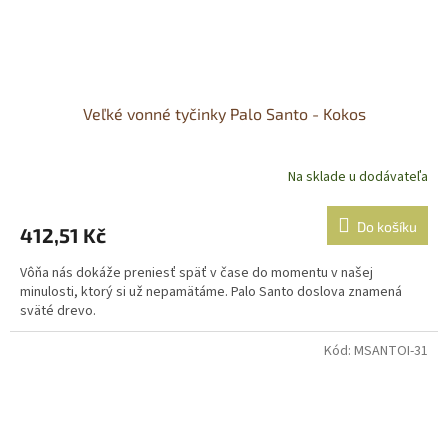
Veľké vonné tyčinky Palo Santo - Kokos
Na sklade u dodávateľa
Do košíku
412,51 Kč
Vôňa nás dokáže preniesť späť v čase do momentu v našej
minulosti, ktorý si už nepamätáme. Palo Santo doslova znamená
sväté drevo.
Kód:
MSANTOI-31