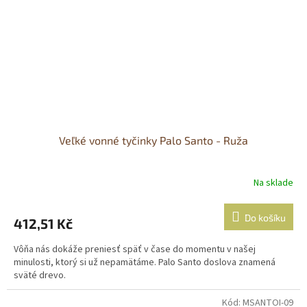
Veľké vonné tyčinky Palo Santo - Ruža
Na sklade
Do košíku
412,51 Kč
Vôňa nás dokáže preniesť späť v čase do momentu v našej
minulosti, ktorý si už nepamätáme. Palo Santo doslova znamená
sväté drevo.
Kód:
MSANTOI-09