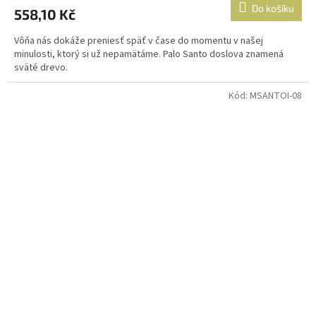
Do košíku
558,10 Kč
Vôňa nás dokáže preniesť späť v čase do momentu v našej
minulosti, ktorý si už nepamätáme. Palo Santo doslova znamená
sväté drevo.
Kód:
MSANTOI-08