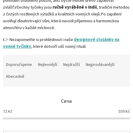
pohodlím snadného použití, aniž byste museli dřevo zapalovat
zvlášť.Všechny tyčinky jsou
ručně vyráběné v Indii
, tradiční metodou
z čistých rostlinných výtažků a kvalitních vonných olejů.Po zapálení
uvolňují dlouhotrvající vůni, která navodí příjemnou a harmonickou
atmosféru v každé místnosti.
👉 Nezapomeňte si prohlédnout i naše
designové stojánky na
vonné tyčinky
, které dotvoří váš vonný rituál.
Ř
a
Doporučujeme
Nejlevnější
Nejdražší
Nejprodávanější
z
e
Abecedně
n
í
p
Cena
r
o
72
Kč
559
Kč
d
u
k