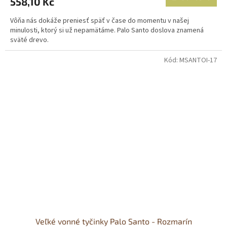
558,10 Kč
Vôňa nás dokáže preniesť späť v čase do momentu v našej
minulosti, ktorý si už nepamätáme. Palo Santo doslova znamená
sväté drevo.
Kód:
MSANTOI-17
Veľké vonné tyčinky Palo Santo - Rozmarín