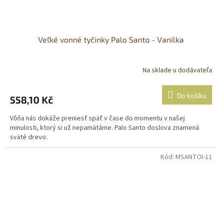
Veľké vonné tyčinky Palo Santo - Vanilka
Na sklade u dodávateľa
Do košíku
558,10 Kč
Vôňa nás dokáže preniesť späť v čase do momentu v našej
minulosti, ktorý si už nepamätáme. Palo Santo doslova znamená
sväté drevo.
Kód:
MSANTOI-11