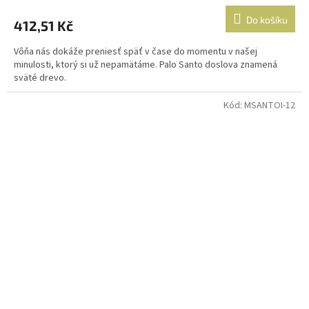
Do košíku
412,51 Kč
Vôňa nás dokáže preniesť späť v čase do momentu v našej
minulosti, ktorý si už nepamätáme. Palo Santo doslova znamená
sväté drevo.
Kód:
MSANTOI-12