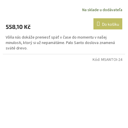
Na sklade u dodávateľa
Do košíku
558,10 Kč
Vôňa nás dokáže preniesť späť v čase do momentu v našej
minulosti, ktorý si už nepamätáme. Palo Santo doslova znamená
sväté drevo.
Kód:
MSANTOI-24