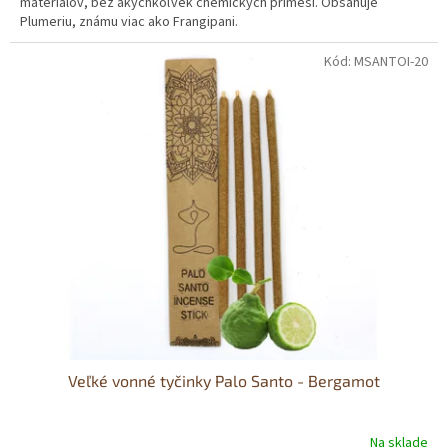
materiálov, bez akýchkoľvek chemických prímesí. Obsahuje
Plumeriu, známu viac ako Frangipani.
Kód:
MSANTOI-20
Veľké vonné tyčinky Palo Santo - Bergamot
Na sklade