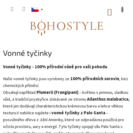
Přejít
na
NÁKUP
obsah
KOŠÍK
Vonné tyčinky
Vonné tyčinky - 100% přírodní vůně pro vaši pohodu
Naše vonné tyčinky jsou vyrobeny ze
100% přírodních surovin
, bez
chemických příměsí.
Obsahují například
Plumerii (Frangipani)
– květinu s jemnou, sladkou
vůní, a tradiční pryskyřice získávané ze stromu
Ailanthus malabarica
,
které jim dodávají charakteristickou krémovou barvu a lehce vlhkou
texturu.V nabídce najdete i
vonné tyčinky z Palo Santa
–
posvátného dřeva z Jižní Ameriky, které se odpradávna používá pro
očistu prostoru, aury a energií. Tyto tyčinky spojují sílu Palo Santa s