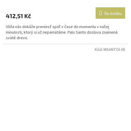
Do košíku
412,51 Kč
Vôňa nás dokáže preniesť späť v čase do momentu v našej
minulosti, ktorý si už nepamätáme. Palo Santo doslova znamená
sväté drevo.
Kód:
MSANTOI-05