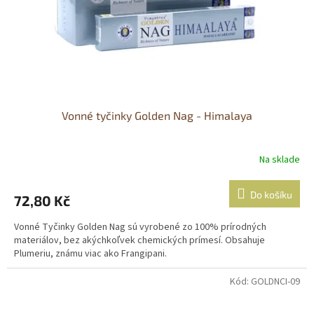
d
u
k
t
ů
Vonné tyčinky Golden Nag - Himalaya
Na sklade
Do košíku
72,80 Kč
Vonné Tyčinky Golden Nag sú vyrobené zo 100% prírodných
materiálov, bez akýchkoľvek chemických prímesí. Obsahuje
Plumeriu, známu viac ako Frangipani.
Kód:
GOLDNCI-09