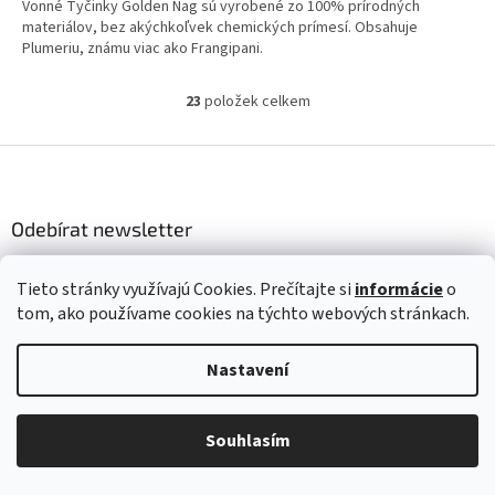
Vonné Tyčinky Golden Nag sú vyrobené zo 100% prírodných
materiálov, bez akýchkoľvek chemických prímesí. Obsahuje
Plumeriu, známu viac ako Frangipani.
23
položek celkem
O
v
l
Z
á
á
d
p
a
a
Odebírat newsletter
c
t
í
Vložte svůj e-mail a my vám budeme zasílat informace o nových
í
p
Tieto stránky využívajú Cookies. Prečítajte si
informácie
o
produktech na našem e-shopu.
r
tom, ako používame cookies na týchto webových stránkach.
v
E-mail
k
y
Nastavení
v
Vložením e-mailu súhlasíte s
podmienkami ochrany osobných
ý
údajov.
p
Souhlasím
i
Zároveň získate
+50 lapačov
do nášho
bonusového programu
, za
s
tieto lapače získate automaticky
zľavu
pri vytvorení objednávky s
u
vaším emailom. Ak chcete získať
BONUS ďalších + 100 lapačov
-