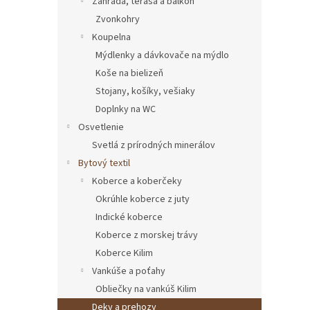
Zahrada, terasa a balkón
Zvonkohry
Koupelna
Mýdlenky a dávkovače na mýdlo
Koše na bielizeň
Stojany, košíky, vešiaky
Doplnky na WC
Osvetlenie
Svetlá z prírodných minerálov
Bytový textil
Koberce a koberčeky
Okrúhle koberce z juty
Indické koberce
Koberce z morskej trávy
Koberce Kilim
Vankúše a poťahy
Obliečky na vankúš Kilim
Deky a prehozy