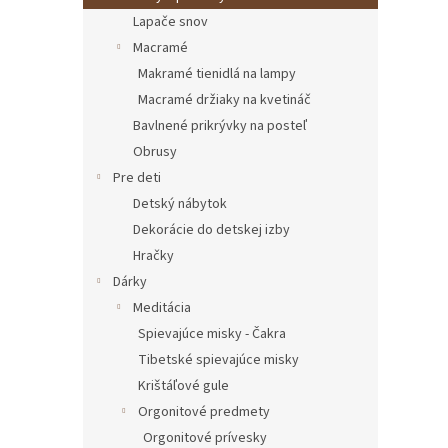
Lapače snov
Macramé
Makramé tienidlá na lampy
Macramé držiaky na kvetináč
Bavlnené prikrývky na posteľ
Obrusy
Pre deti
Detský nábytok
Dekorácie do detskej izby
Hračky
Dárky
Meditácia
Spievajúce misky - Čakra
Tibetské spievajúce misky
Krištáľové gule
Orgonitové predmety
Orgonitové prívesky