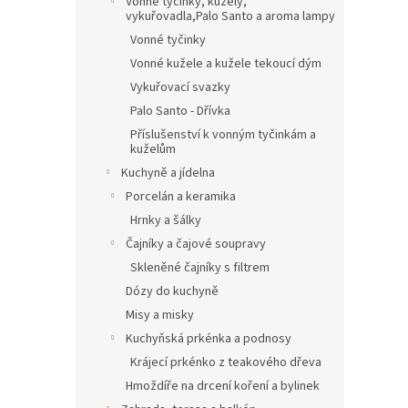
Vonné tyčinky, kužely,
vykuřovadla,Palo Santo a aroma lampy
Vonné tyčinky
Vonné kužele a kužele tekoucí dým
Vykuřovací svazky
Palo Santo - Dřívka
Příslušenství k vonným tyčinkám a
kuželům
Kuchyně a jídelna
Porcelán a keramika
Hrnky a šálky
Čajníky a čajové soupravy
Skleněné čajníky s filtrem
Dózy do kuchyně
Misy a misky
Kuchyňská prkénka a podnosy
Krájecí prkénko z teakového dřeva
Hmoždíře na drcení koření a bylinek