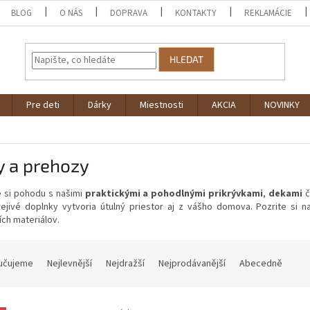
BLOG
O NÁS
DOPRAVA
KONTAKTY
REKLAMÁCIE
HLEDAT
Pre deti
Dárky
Miestnosti
AKCIA
NOVINKY
y a prehozy
e si pohodu s našimi
praktickými a pohodlnými prikrývkami
,
dekami
č
rejivé doplnky vytvoria útulný priestor aj z vášho domova. Pozrite si
ích materiálov.
učujeme
Nejlevnější
Nejdražší
Nejprodávanější
Abecedně