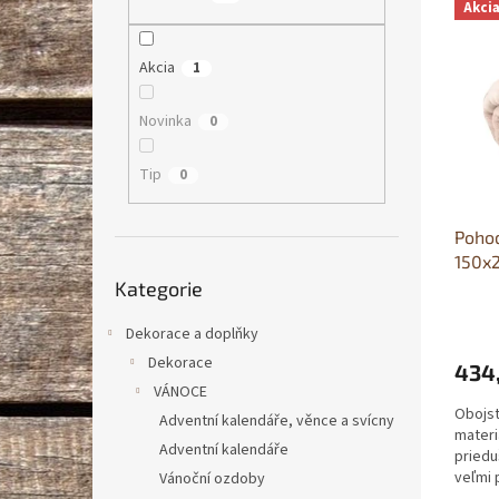
Akci
n
ý
í
e
p
p
l
i
Akcia
r
1
s
o
p
d
Novinka
0
r
u
o
k
Tip
0
d
t
u
ů
Pohod
k
150x
t
Přeskočit
ů
Kategorie
kategorie
Dekorace a doplňky
Dekorace
434
VÁNOCE
Obojst
Adventní kalendáře, věnce a svícny
materi
Adventní kalendáře
priedu
veľmi 
Vánoční ozdoby