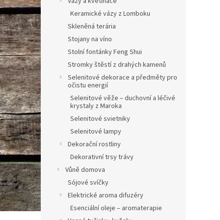
Vázy a květináče
Keramické vázy z Lomboku
Skleněná terária
Stojany na víno
Stolní fontánky Feng Shui
Stromky štěstí z drahých kamenů
Selenitové dekorace a předměty pro
očistu energií
Selenitové věže – duchovní a léčivé
krystaly z Maroka
Selenitové svietniky
Selenitové lampy
Dekorační rostliny
Dekorativní trsy trávy
Vůně domova
Sójové svíčky
Elektrické aroma difuzéry
Esenciální oleje – aromaterapie