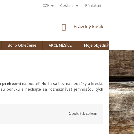
CZK
Čeština
AKO NAKUPOVAŤ?
SPOLUPRÁCA
VERNOSTNÝ KLUB BOHOSTYLE
Přihlášení
NÁKUPNÍ
Prázdný košík
KOŠÍK
Boho Oblečenie
AKCE MĚSÍCE
Moje objednávka
Zna
i
prehozmi
na posteľ. Hodia sa tiež na sedačky a kreslá.
 našu ponuku a nechajte sa rozmaznávať jemnosťou tých
1
položek celkem