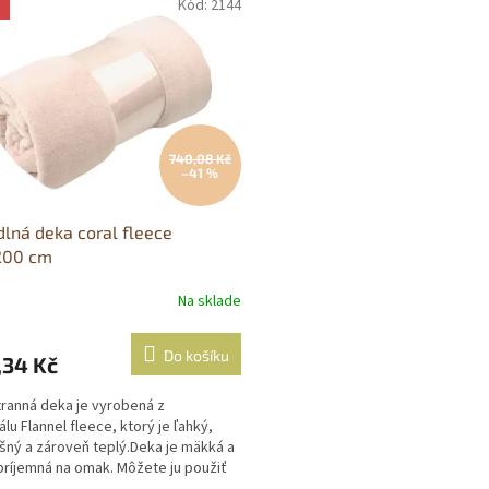
Kód:
2144
a
740,08 Kč
–41 %
lná deka coral fleece
200 cm
Na sklade
Do košíku
,34 Kč
ranná deka je vyrobená z
álu Flannel fleece, ktorý je ľahký,
šný a zároveň teplý.Deka je mäkká a
príjemná na omak. Môžete ju použiť