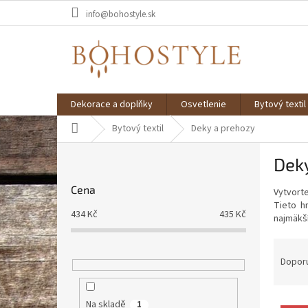
Přejít
info@bohostyle.sk
na
obsah
Dekorace a doplňky
Osvetlenie
Bytový textil
Domů
Bytový textil
Deky a prehozy
P
Dek
o
s
Cena
Vytvort
t
Tieto h
r
434
Kč
435
Kč
najmäkš
a
n
Ř
n
a
Dopor
í
z
p
e
a
V
n
Na skladě
1