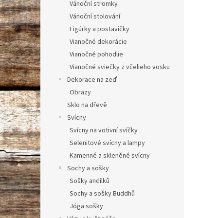
nie iba
Vánoční stromky
Vánoční stolování
Figúrky a postavičky
Vianočné dekorácie
Vianočné pohodlie
Vianočné sviečky z včelieho vosku
Dekorace na zeď
Obrazy
Sklo na dřevě
Svícny
Svícny na votivní svíčky
Selenitové svícny a lampy
Kamenné a skleněné svícny
Sochy a sošky
Sošky andílků
Sochy a sošky Buddhů
Jóga sošky