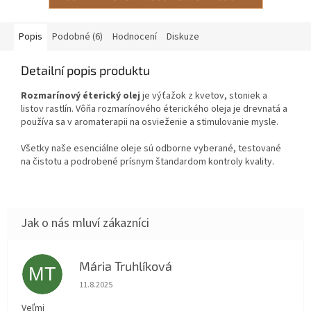
Popis
Podobné (6)
Hodnocení
Diskuze
Detailní popis produktu
Rozmarínový éterický olej
je výťažok z kvetov, stoniek a
listov rastlín. Vôňa rozmarínového éterického oleja je drevnatá a
používa sa v aromaterapii na osvieženie a stimulovanie mysle.
Všetky naše esenciálne oleje sú odborne vyberané, testované
na čistotu a podrobené prísnym štandardom kontroly kvality.
Mária Truhlíková
MT
Hodnocení obchodu je 5 z 5 hvězdiček.
11.8.2025
Veľmi