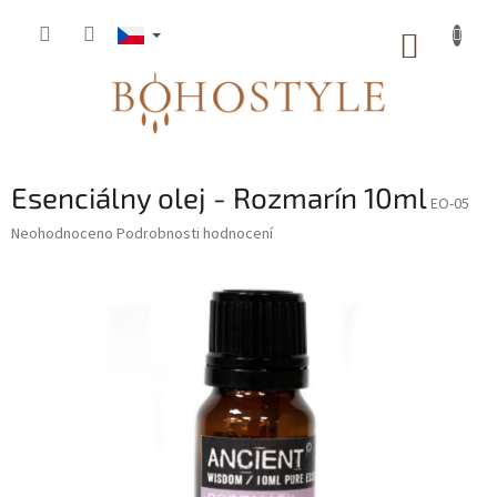
Přejít
na
NÁKUP
obsah
KOŠÍK
Esenciálny olej - Rozmarín 10ml
EO-05
Průměrné
Neohodnoceno
Podrobnosti hodnocení
hodnocení
produktu
je
0,0
z
5
hvězdiček.