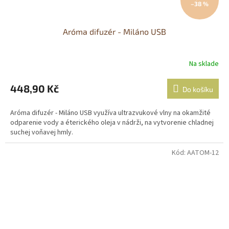
–38 %
Aróma difuzér - Miláno USB
Na sklade
448,90 Kč
Do košíku
Aróma difuzér - Miláno USB využíva ultrazvukové vlny na okamžité
odparenie vody a éterického oleja v nádrži, na vytvorenie chladnej
suchej voňavej hmly.
Kód:
AATOM-12