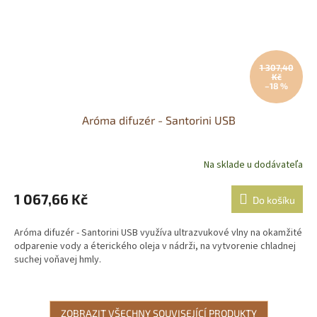
1 307,40
Kč
–18 %
Aróma difuzér - Santorini USB
Na sklade u dodávateľa
Průměrné
hodnocení
produktu
1 067,66 Kč
Do košíku
je
5,0
Aróma difuzér - Santorini USB využíva ultrazvukové vlny na okamžité
z
odparenie vody a éterického oleja v nádrži, na vytvorenie chladnej
5
suchej voňavej hmly.
hvězdiček.
ZOBRAZIT VŠECHNY SOUVISEJÍCÍ PRODUKTY