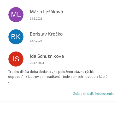
Mária Ležáková
ML
Hodnocení obchodu je 5 z 5 hvězdiček.
29.5.2025
Borislav Kročko
BK
Hodnocení obchodu je 5 z 5 hvězdiček.
12.4.2025
Ida Schusnixova
IS
Hodnocení obchodu je 5 z 5 hvězdiček.
26.12.2024
Trochu dlhšia doba dodania , na položenú otázku rýchla
odpoveď , z lustrov som nadšená , inde som ich nevedela kúpiť
.
Zobrazit další hodnocení
Z
á
p