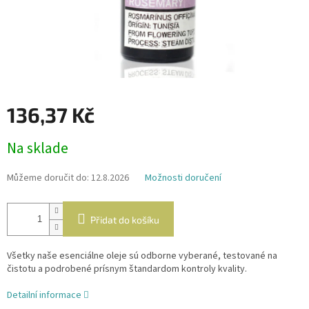
136,37 Kč
Měrná
Na sklade
cena:
Můžeme doručit do:
12.8.2026
Možnosti doručení
Přidat do košíku
Všetky naše esenciálne oleje sú odborne vyberané, testované na
čistotu a podrobené prísnym štandardom kontroly kvality.
Detailní informace