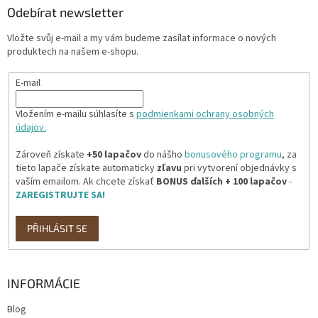
a
Odebírat newsletter
t
Vložte svůj e-mail a my vám budeme zasílat informace o nových
í
produktech na našem e-shopu.
E-mail
Vložením e-mailu súhlasíte s
podmienkami ochrany osobných
údajov.
Zároveň získate
+50 lapačov
do nášho
bonusového programu
, za
tieto lapače získate automaticky
zľavu
pri vytvorení objednávky s
vaším emailom. Ak chcete získať
BONUS ďalších + 100 lapačov
-
ZAREGISTRUJTE SA!
PŘIHLÁSIT SE
INFORMÁCIE
Blog