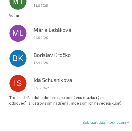
MT
Hodnocení obchodu je 5 z 5 hvězdiček.
11.8.2025
Veľmi
Mária Ležáková
ML
Hodnocení obchodu je 5 z 5 hvězdiček.
29.5.2025
Borislav Kročko
BK
Hodnocení obchodu je 5 z 5 hvězdiček.
12.4.2025
Ida Schusnixova
IS
Hodnocení obchodu je 5 z 5 hvězdiček.
26.12.2024
Trochu dlhšia doba dodania , na položenú otázku rýchla
odpoveď , z lustrov som nadšená , inde som ich nevedela kúpiť
.
Zobrazit další hodnocení