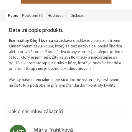
Popis
Podobné (6)
Hodnocení
Diskuze
Detailní popis produktu
Esenciálny Olej Škorica
sa získava destiláciou pary zo stromu
Cinnamomum zeylanicum, ktorý sa tiež nazýva cejlonská škorica
alebo pravá škorica. Existujú dva druhy éterických olejov: jeden z
listov, ktorý je jemnejší, žltý až svetlo hnedý a najčastejšie sa
používa v aromaterapii; a druhý z kôry, ktorá je tmavšia hnedá a
pri aromaterapii nie je bežne uprednostňovaná.
Všetky naše esenciálne oleje sú odborne vyberané, testované
na čistotu a podrobené prísnym štandardom kontroly kvality.
Mária Truhlíková