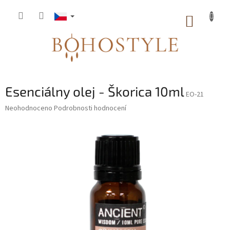
Přejít
na
NÁKUP
obsah
KOŠÍK
Esenciálny olej - Škorica 10ml
EO-21
Průměrné
Neohodnoceno
Podrobnosti hodnocení
hodnocení
produktu
je
0,0
z
5
hvězdiček.