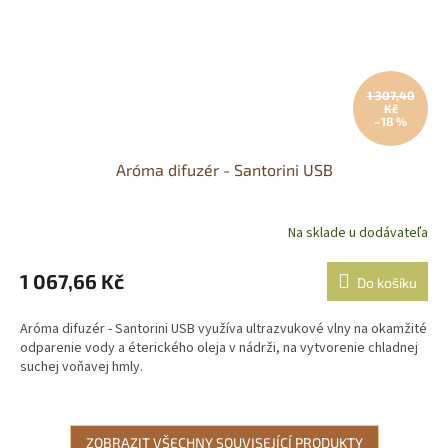
1 307,40
Kč
–18 %
Aróma difuzér - Santorini USB
Na sklade u dodávateľa
Průměrné
hodnocení
produktu
1 067,66 Kč
Do košíku
je
5,0
Aróma difuzér - Santorini USB využíva ultrazvukové vlny na okamžité
z
odparenie vody a éterického oleja v nádrži, na vytvorenie chladnej
5
suchej voňavej hmly.
hvězdiček.
ZOBRAZIT VŠECHNY SOUVISEJÍCÍ PRODUKTY