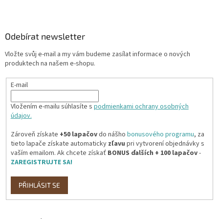
Z
á
p
a
Odebírat newsletter
t
Vložte svůj e-mail a my vám budeme zasílat informace o nových
í
produktech na našem e-shopu.
E-mail
Vložením e-mailu súhlasíte s
podmienkami ochrany osobných
údajov.
Zároveň získate
+50 lapačov
do nášho
bonusového programu
, za
tieto lapače získate automaticky
zľavu
pri vytvorení objednávky s
vaším emailom. Ak chcete získať
BONUS ďalších + 100 lapačov
-
ZAREGISTRUJTE SA!
PŘIHLÁSIT SE