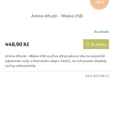
–38 %
Aróma difuzér - Miláno USB
Na sklade
448,90 Kč
Do košíku
Aróma difuzér - Miláno USB využíva ultrazvukové vlny na okamžité
odparenie vody a éterického oleja v nádrži, na vytvorenie chladnej
suchej voňavej hmly.
Kód:
AATOM-12