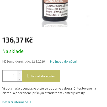
136,37 Kč
Měrná
Na sklade
cena:
Můžeme doručit do:
12.8.2026
Možnosti doručení
Přidat do košíku
Všetky naše esenciálne oleje sú odborne vyberané, testované na
čistotu a podrobené prísnym štandardom kontroly kvality.
Detailní informace