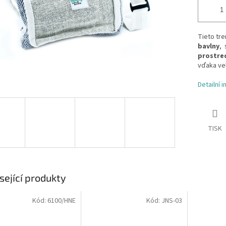
Tieto tr
bavlny
,
prostre
vďaka ve
Detailní 
TISK
sející produkty
Kód:
6100/HNE
Kód:
JNS-03