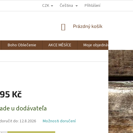
CZK
Čeština
AKO NAKUPOVAŤ?
SPOLUPRÁCA
VERNOSTNÝ KLUB BOHOSTYLE
Přihlášení
NÁKUPNÍ
Prázdný košík
KOŠÍK
Boho Oblečenie
AKCE MĚSÍCE
Moje objednávka
Zna
,95 Kč
lade u dodávateľa
oručit do:
12.8.2026
Možnosti doručení