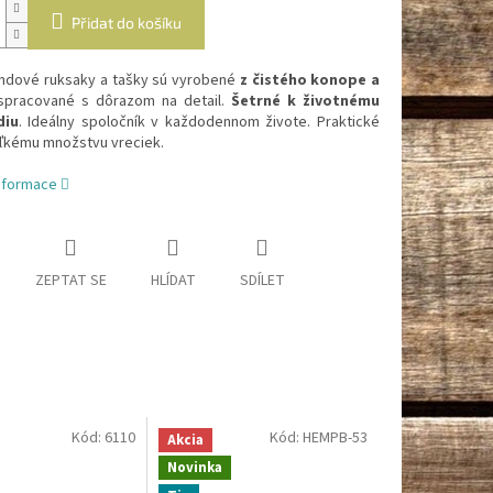
Přidat do košíku
endové ruksaky a tašky sú vyrobené
z čistého konope a
 spracované s dôrazom na detail.
Šetrné k životnému
diu
. Ideálny spoločník v každodennom živote. Praktické
ľkému množstvu vreciek.
informace
ZEPTAT SE
HLÍDAT
SDÍLET
Kód:
6110
Kód:
HEMPB-53
Akcia
Novinka