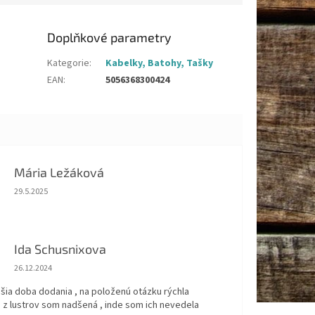
Doplňkové parametry
Kategorie
:
Kabelky, Batohy, Tašky
EAN
:
5056368300424
Mária Ležáková
Hodnocení obchodu je 5 z 5 hvězdiček.
29.5.2025
Ida Schusnixova
Hodnocení obchodu je 5 z 5 hvězdiček.
26.12.2024
šia doba dodania , na položenú otázku rýchla
 z lustrov som nadšená , inde som ich nevedela