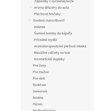
Zápisníky z vyčinenej kože
Aroma difuzéry do auta
Plechové hrnčeky
Osobná starostlivosť
Holenie
Šumivé bomby do kúpeľa
Prírodné mydlá
Aromaterapeutické pleťové mlieká
Masážne valčeky na tvár
Kozmetické doplnky
Pre ženy
Pre mužov
Pre deti
Rodičom
Seniorom
Rodine
Párom
Mydlové kytice