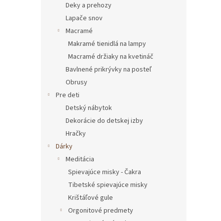
Deky a prehozy
Lapače snov
Macramé
Makramé tienidlá na lampy
Macramé držiaky na kvetináč
Bavlnené prikrývky na posteľ
Obrusy
Pre deti
Detský nábytok
Dekorácie do detskej izby
Hračky
Dárky
Meditácia
Spievajúce misky - Čakra
Tibetské spievajúce misky
Krištáľové gule
Orgonitové predmety