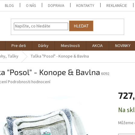
BLOG
O NÁS
DOPRAVA
KONTAKTY
REKLAMÁCIE
HLEDAT
Pre deti
Dárky
Miestnosti
AKCIA
NOVINKY
ohy, Tašky
Taška "Posol" - Konope & Bavlna
a "Posol" - Konope & Bavlna
6092
né
cení
Podrobnosti hodnocení
ní
727
u
Měrná
Na sk
cena:
ek.
Můžeme d