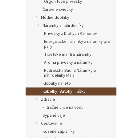
Orgonitové prívesky
Čarovné sviečky
Módne doplnky
Náramky a náhrdelníky
Prívesky z Drahých Kameňov
Energetické náramky a náramky pre
páry
Tibetské mantra náramky
Aroma prívesky a náramky
Rudraksha Budha Náramky a
náhrdelníky Mala
Klobúky na leto
Kabelky, Batohy, Tašky
Zdravie
Filtračné uhlie na vodu
Sypané čaje
Cestovanie
Kožené zápisníky