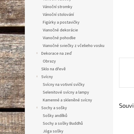
n
Vánoční stromky
e
Vánoční stolování
l
Figúrky a postavičky
Vianočné dekorácie
Vianočné pohodlie
Vianočné sviečky z včelieho vosku
Dekorace na zeď
Obrazy
Sklo na dřevě
Svícny
Svícny na votivní svíčky
Selenitové svícny a lampy
Kamenné a skleněné svícny
Souvi
Sochy a sošky
Sošky andílků
Sochy a sošky Buddhů
Jóga sošky