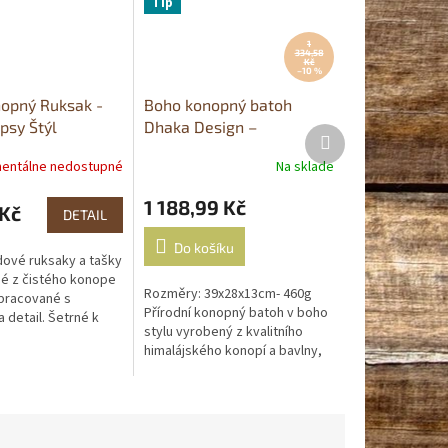
Tip
1
334,58
Kč
–10 %
opný Ruksak -
Boho konopný batoh
psy Štýl
Dhaka Design –
Další
handmade z Nepálu
produkt
entálne nedostupné
Na sklade
1 188,99 Kč
 Kč
DETAIL
Do košíku
dové ruksaky a tašky
é z čistého konope
Rozměry: 39x28x13cm- 460g
spracované s
Přírodní konopný batoh v boho
 detail. Šetrné k
stylu vyrobený z kvalitního
prostrediu. Ideálny
himalájského konopí a bavlny,
 v každodennom
ručně šitý tradičními
řemeslníky v Nepálu. Vyniká...