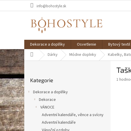
Přejít
info@bohostyle.sk
na
obsah
Dekorace a doplňky
Osvetlenie
Bytový textil
Domů
Dárky
Módne doplnky
Kabelky, Bat
P
Tašk
o
Přeskočit
s
Průměr
1 hodno
Kategorie
kategorie
t
hodnoce
r
produkt
Dekorace a doplňky
a
je
Dekorace
5,0
n
z
VÁNOCE
n
5
í
Adventní kalendáře, věnce a svícny
hvězdič
p
Adventní kalendáře
a
Vánoční ozdoby