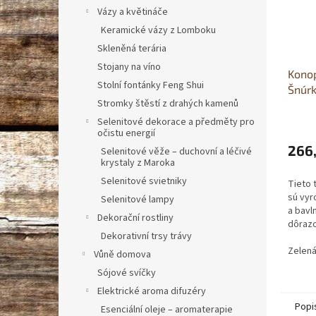
Vázy a květináče
Keramické vázy z Lomboku
Skleněná terária
Stojany na víno
Kono
Stolní fontánky Feng Shui
Šnúrk
Stromky štěstí z drahých kamenů
Selenitové dekorace a předměty pro
očistu energií
266
Selenitové věže – duchovní a léčivé
krystaly z Maroka
Selenitové svietniky
Tieto 
sú vyr
Selenitové lampy
a bavl
Dekorační rostliny
dôrazo
Dekorativní trsy trávy
životn
spolo
Zelen
Vůně domova
živote..
Sójové svíčky
Elektrické aroma difuzéry
Popi
Esenciální oleje – aromaterapie