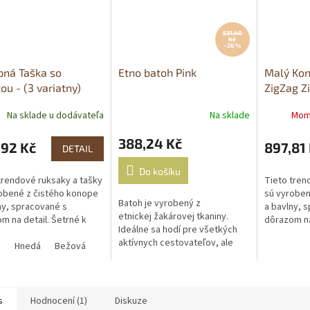
531,40
Kč
–26 %
pná Taška so
Etno batoh Pink
Malý Kon
ou - (3 variatny)
ZigZag Zi
Na sklade u dodávateľa
Na sklade
Mom
388,24 Kč
,92 Kč
897,81
DETAIL
Do košíku
trendové ruksaky a tašky
Tieto tren
obené z čistého konope
sú vyroben
Batoh je vyrobený z
ny, spracované s
a bavlny, 
etnickej žakárovej tkaniny.
m na detail. Šetrné k
dôrazom na
Ideálne sa hodí pre všetkých
ému prostrediu. Ideálny
životnému 
aktívnych cestovateľov, ale
čník v každodennom
á
Hnedá
Bežová
spoločník
poslúži aj na príležitostné
..
živote....
použitie do mesta alebo na
pláž. Kvalitný...
s
Hodnocení (1)
Diskuze