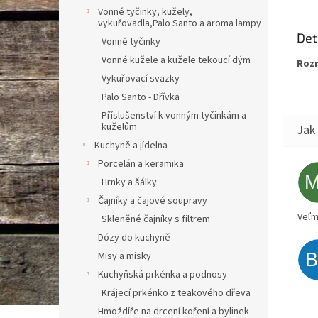
Vonné tyčinky, kužely,
vykuřovadla,Palo Santo a aroma lampy
Det
Vonné tyčinky
Vonné kužele a kužele tekoucí dým
Roz
Vykuřovací svazky
Palo Santo - Dřívka
Příslušenství k vonným tyčinkám a
kuželům
Kuchyně a jídelna
Porcelán a keramika
Hrnky a šálky
Čajníky a čajové soupravy
Veľm
Skleněné čajníky s filtrem
Dózy do kuchyně
Misy a misky
Kuchyňská prkénka a podnosy
Krájecí prkénko z teakového dřeva
Hmoždíře na drcení koření a bylinek