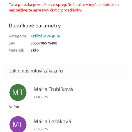
Tato položka je ve skle ve spreji. Nečistěte v myčce nádobí ani
nepoužívejte agresivní čisticí prostředky!
Doplňkové parametry
Kategorie
:
Krištáľové gule
EAN
:
5055796575480
Materiál
:
Sklo
Mária Truhlíková
MT
Hodnocení obchodu je 5 z 5 hvězdiček.
11.8.2025
Veľmi
Mária Ležáková
ML
Hodnocení obchodu je 5 z 5 hvězdiček.
29.5.2025