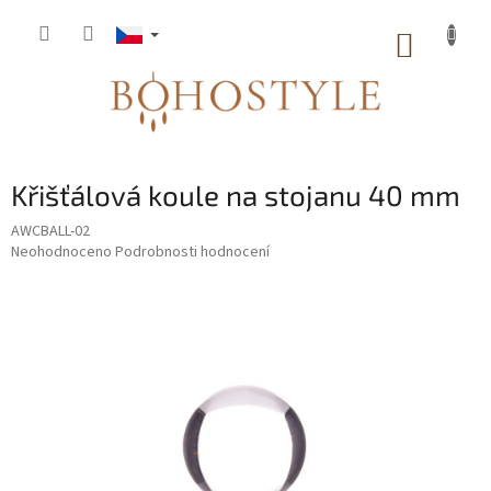
Přejít
na
NÁKUP
obsah
KOŠÍK
Křišťálová koule na stojanu 40 mm
AWCBALL-02
Průměrné
Neohodnoceno
Podrobnosti hodnocení
hodnocení
produktu
je
0,0
z
5
hvězdiček.