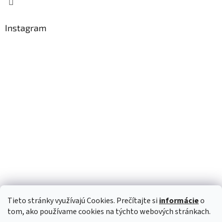
Instagram
Tieto stránky využívajú Cookies. Prečítajte si
informácie
o
Sledovat na Instagramu
tom, ako používame cookies na týchto webových stránkach.