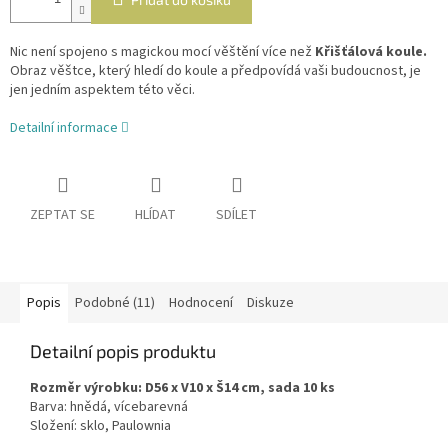
Nic není spojeno s magickou mocí věštění více než
Křišťálová koule.
Obraz věštce, který hledí do koule a předpovídá vaši budoucnost, je
jen jedním aspektem této věci.
Detailní informace
ZEPTAT SE
HLÍDAT
SDÍLET
Popis
Podobné (11)
Hodnocení
Diskuze
Detailní popis produktu
Rozměr výrobku: D56 x V10 x Š14 cm, sada 10 ks
Barva: hnědá, vícebarevná
Složení: sklo, Paulownia