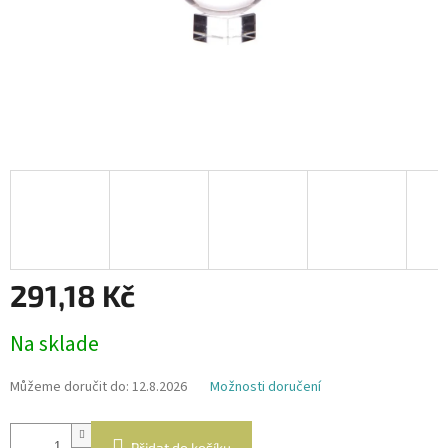
291,18 Kč
Měrná
Na sklade
cena:
Můžeme doručit do:
12.8.2026
Možnosti doručení
Přidat do košíku