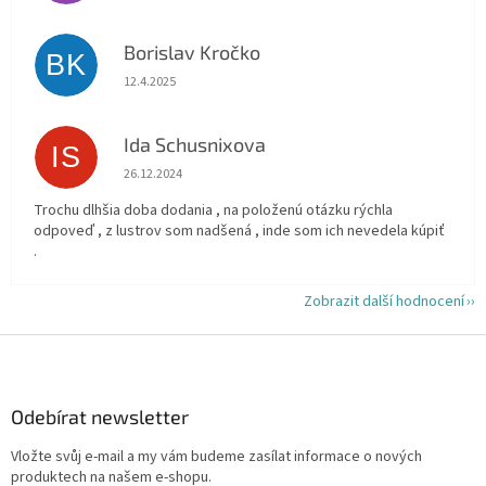
Borislav Kročko
BK
Hodnocení obchodu je 5 z 5 hvězdiček.
12.4.2025
Ida Schusnixova
IS
Hodnocení obchodu je 5 z 5 hvězdiček.
26.12.2024
Trochu dlhšia doba dodania , na položenú otázku rýchla
odpoveď , z lustrov som nadšená , inde som ich nevedela kúpiť
.
Zobrazit další hodnocení
Z
á
p
a
Odebírat newsletter
t
Vložte svůj e-mail a my vám budeme zasílat informace o nových
í
produktech na našem e-shopu.