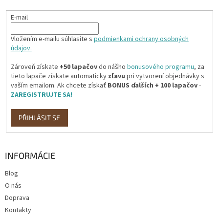
E-mail
Vložením e-mailu súhlasíte s
podmienkami ochrany osobných
údajov.
Zároveň získate
+50 lapačov
do nášho
bonusového programu
, za
tieto lapače získate automaticky
zľavu
pri vytvorení objednávky s
vaším emailom. Ak chcete získať
BONUS ďalších + 100 lapačov
-
ZAREGISTRUJTE SA!
PŘIHLÁSIT SE
INFORMÁCIE
Blog
O nás
Doprava
Kontakty