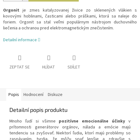
Orgonit
je zmes katalyzovanej živice zo sklenených vlákien s
kovovými hoblinami, časticami alebo práškami, ktorá sa naleje do
foriem. Orgonit sa stal veľmi populárnym nástrojom duchovného
liečenia a ochranou pred elektromagnetickým znečistením.
Detailní informace
ZEPTAT SE
HLÍDAT
SDÍLET
Popis
Hodnocení
Diskuze
Detailní popis produktu
Mnoho ľudí si všimne
pozitívne emocionálne účinky
v
prítomnosti generátorov orgánov, nálada a emócie majú
tendenciu sa zvyšovať. Niektorí ľudia, ktorí majú problémy so
zaspávaním, tvrdia, že môžu spať lepšie a zdravšie s