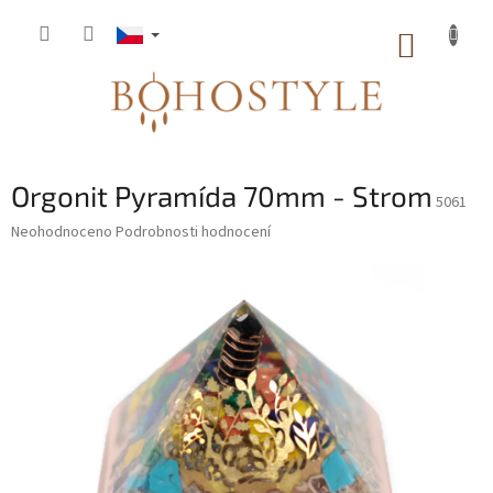
Přejít
na
NÁKUP
obsah
KOŠÍK
Orgonit Pyramída 70mm - Strom
5061
Průměrné
Neohodnoceno
Podrobnosti hodnocení
hodnocení
produktu
je
0,0
z
5
hvězdiček.