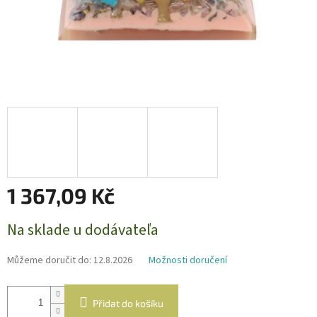
1 367,09 Kč
Měrná
Na sklade u dodávateľa
cena:
Můžeme doručit do:
12.8.2026
Možnosti doručení
Přidat do košíku