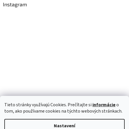
Instagram
Tieto stránky využívajú Cookies. Prečítajte si
informácie
o
Sledovat na Instagramu
tom, ako používame cookies na týchto webových stránkach.
Nastavení
Vytvořil Shoptet