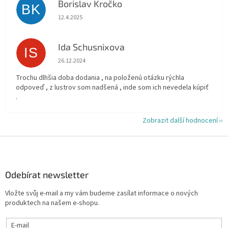
Borislav Kročko
BK
Hodnocení obchodu je 5 z 5 hvězdiček.
12.4.2025
Ida Schusnixova
IS
Hodnocení obchodu je 5 z 5 hvězdiček.
26.12.2024
Trochu dlhšia doba dodania , na položenú otázku rýchla
odpoveď , z lustrov som nadšená , inde som ich nevedela kúpiť
.
Zobrazit další hodnocení
Z
á
p
a
Odebírat newsletter
t
Vložte svůj e-mail a my vám budeme zasílat informace o nových
í
produktech na našem e-shopu.
E-mail