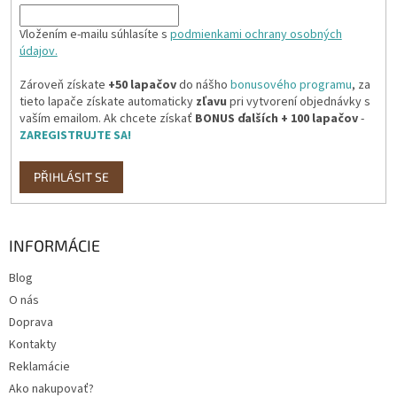
Vložením e-mailu súhlasíte s
podmienkami ochrany osobných
údajov.
Zároveň získate
+50 lapačov
do nášho
bonusového programu
, za
tieto lapače získate automaticky
zľavu
pri vytvorení objednávky s
vaším emailom. Ak chcete získať
BONUS ďalších + 100 lapačov
-
ZAREGISTRUJTE SA!
PŘIHLÁSIT SE
INFORMÁCIE
Blog
O nás
Doprava
Kontakty
Reklamácie
Ako nakupovať?