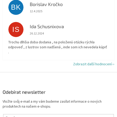
Borislav Kročko
BK
Hodnocení obchodu je 5 z 5 hvězdiček.
12.4.2025
Ida Schusnixova
IS
Hodnocení obchodu je 5 z 5 hvězdiček.
26.12.2024
Trochu dlhšia doba dodania , na položenú otázku rýchla
odpoveď , z lustrov som nadšená , inde som ich nevedela kúpiť
.
Zobrazit další hodnocení
Z
á
p
a
Odebírat newsletter
t
Vložte svůj e-mail a my vám budeme zasílat informace o nových
í
produktech na našem e-shopu.