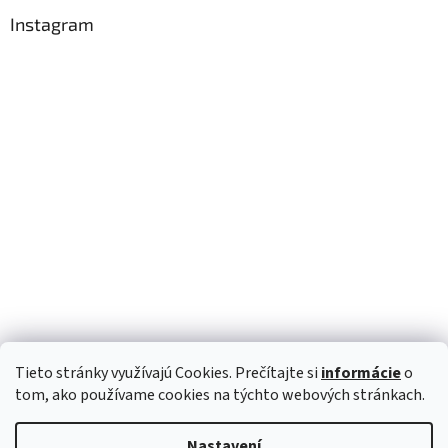
Instagram
Tieto stránky využívajú Cookies. Prečítajte si
informácie
o
Sledovat na Instagramu
tom, ako používame cookies na týchto webových stránkach.
Nastavení