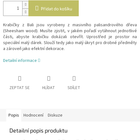
Přidat do košíku
Krabičky z Bali jsou vyrobeny z masivního palisandrového dřeva
(Sheesham wood). Musíte zjistit, v jakém pořadí vytáhnout jednotlivé
části, abyste krabičku dokázali otevřít. Uprostřed je prostor na
speciální malý dárek. Slouží tedy jako malý úkryt pro drobné předměty
a zároveň jako efektní dekorace.
Detailní informace
ZEPTAT SE
HLÍDAT
SDÍLET
Popis
Hodnocení
Diskuze
Detailní popis produktu