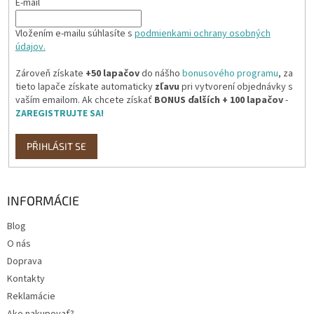
E-mail
Vložením e-mailu súhlasíte s
podmienkami ochrany osobných
údajov.
Zároveň získate
+50 lapačov
do nášho
bonusového programu
, za
tieto lapače získate automaticky
zľavu
pri vytvorení objednávky s
vaším emailom. Ak chcete získať
BONUS ďalších + 100 lapačov
-
ZAREGISTRUJTE SA!
PŘIHLÁSIT SE
INFORMÁCIE
Blog
O nás
Doprava
Kontakty
Reklamácie
Ako nakupovať?