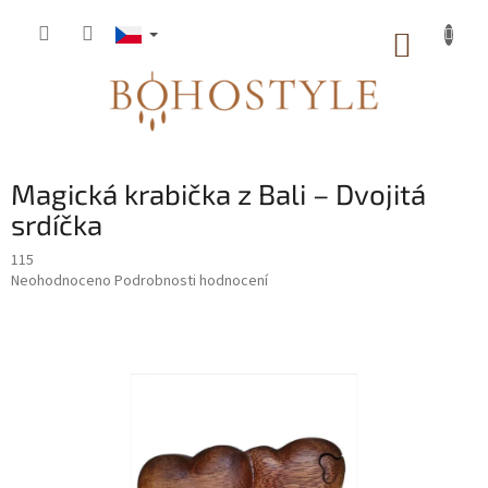
Přejít
na
NÁKUP
obsah
KOŠÍK
Magická krabička z Bali – Dvojitá
srdíčka
115
Průměrné
Neohodnoceno
Podrobnosti hodnocení
hodnocení
produktu
je
0,0
z
5
hvězdiček.