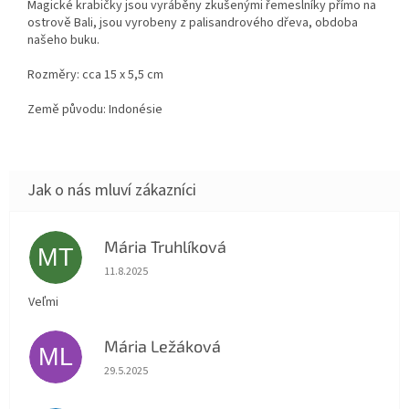
Magické krabičky jsou vyráběny zkušenými řemeslníky přímo na
ostrově Bali, jsou vyrobeny z palisandrového dřeva, obdoba
našeho buku.
Rozměry: cca 15 x 5,5 cm
Země původu: Indonésie
Mária Truhlíková
MT
Hodnocení obchodu je 5 z 5 hvězdiček.
11.8.2025
Veľmi
Mária Ležáková
ML
Hodnocení obchodu je 5 z 5 hvězdiček.
29.5.2025