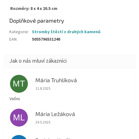
Rozměry: 8 x 4 x 20.5 cm
Doplňkové parametry
Kategorie
:
Stromky štěstí z drahých kamenů
EAN
:
5055796531240
Mária Truhlíková
MT
Hodnocení obchodu je 5 z 5 hvězdiček.
11.8.2025
Veľmi
Mária Ležáková
ML
Hodnocení obchodu je 5 z 5 hvězdiček.
29.5.2025