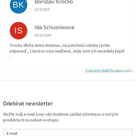
Borislav Kročko
BK
Hodnocení obchodu je 5 z 5 hvězdiček.
12.4.2025
Ida Schusnixova
IS
Hodnocení obchodu je 5 z 5 hvězdiček.
26.12.2024
Trochu dlhšia doba dodania , na položenú otázku rýchla
odpoveď , z lustrov som nadšená , inde som ich nevedela kúpiť
.
Zobrazit další hodnocení
Z
á
p
a
Odebírat newsletter
t
Vložte svůj e-mail a my vám budeme zasílat informace o nových
í
produktech na našem e-shopu.
E-mail