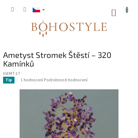
Přejít
na
NÁKUP
obsah
KOŠÍK
Ametyst Stromek Štěstí – 320
Kamínků
IGEMT-17
Průměrné
1 hodnocení
Podrobnosti hodnocení
Tip
hodnocení
produktu
je
5,0
z
5
hvězdiček.