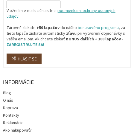
Vložením e-mailu súhlasíte s
podmienkami ochrany osobných
údajov.
Zároveň získate
+50 lapačov
do nášho
bonusového programu
, za
tieto lapače získate automaticky
zľavu
pri vytvorení objednávky s
vaším emailom. Ak chcete získať
BONUS ďalších + 100 lapačov
-
ZAREGISTRUJTE SA!
PŘIHLÁSIT SE
INFORMÁCIE
Blog
O nás
Doprava
Kontakty
Reklamácie
Ako nakupovať?