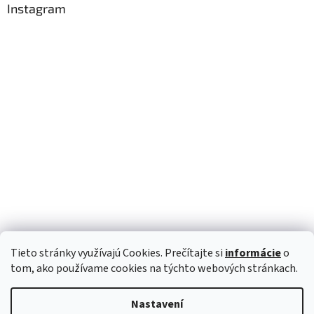
Instagram
Tieto stránky využívajú Cookies. Prečítajte si
informácie
o
Sledovat na Instagramu
tom, ako používame cookies na týchto webových stránkach.
Nastavení
Vytvořil Shoptet