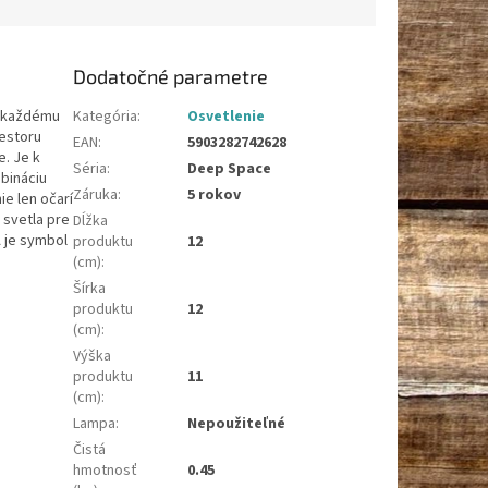
Dodatočné parametre
n každému
Kategória
:
Osvetlenie
iestoru
EAN
:
5903282742628
. Je k
Séria
:
Deep Space
mbináciu
Záruka
:
5 rokov
ie len očarí
 svetla pre
Dĺžka
A je symbol
produktu
12
(cm)
:
Šírka
produktu
12
(cm)
:
Výška
produktu
11
(cm)
:
Lampa
:
Nepoužiteľné
Čistá
hmotnosť
0.45