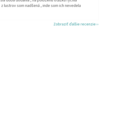
šia doba dodania , na položenú otázku rýchla
 z lustrov som nadšená , inde som ich nevedela
Zobraziť ďalšie recenzie