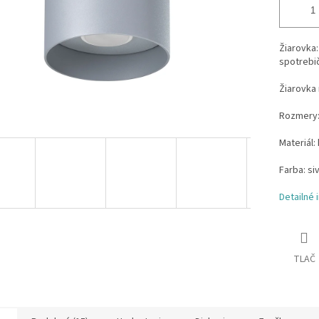
Žiarovka:
spotrebič
Žiarovka 
Rozmery:
Materiál: 
Farba: si
Detailné 
TLAČ