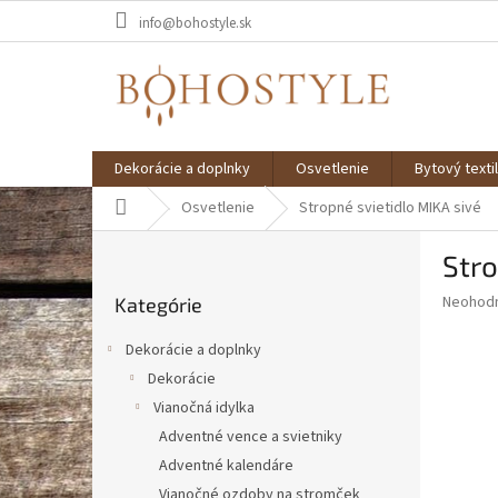
Prejsť
info@bohostyle.sk
na
obsah
Dekorácie a doplnky
Osvetlenie
Bytový textil
Domov
Osvetlenie
Stropné svietidlo MIKA sivé
B
Stro
o
Preskočiť
č
Priemer
Neohod
Kategórie
kategórie
n
hodnote
ý
produkt
Dekorácie a doplnky
p
je
Dekorácie
0,0
a
z
Vianočná idylka
n
5
e
Adventné vence a svietniky
hviezdič
l
Adventné kalendáre
Vianočné ozdoby na stromček