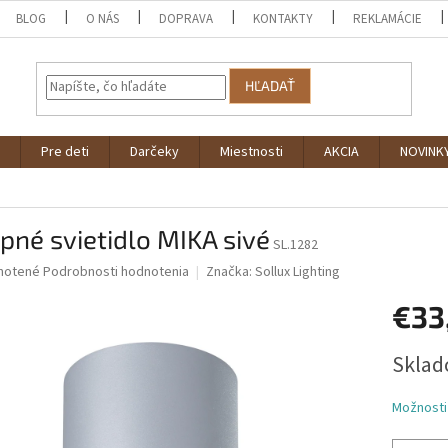
BLOG
O NÁS
DOPRAVA
KONTAKTY
REKLAMÁCIE
HĽADAŤ
Pre deti
Darčeky
Miestnosti
AKCIA
NOVINK
pné svietidlo MIKA sivé
SL.1282
né
notené
Podrobnosti hodnotenia
Značka:
Sollux Lighting
nie
€33
u
Jednotk
Sklad
cena:
iek.
Možnosti