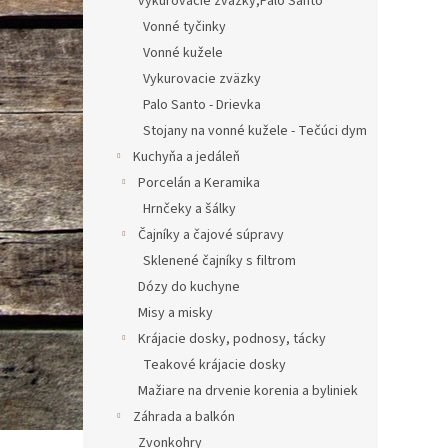
vykurovacie zväzky,Palo Santo
Vonné tyčinky
Vonné kužele
Vykurovacie zväzky
Palo Santo - Drievka
Stojany na vonné kužele - Tečúci dym
Kuchyňa a jedáleň
Porcelán a Keramika
Hrnčeky a šálky
Čajníky a čajové súpravy
Sklenené čajníky s filtrom
Dózy do kuchyne
Misy a misky
Krájacie dosky, podnosy, tácky
Teakové krájacie dosky
Mažiare na drvenie korenia a byliniek
Záhrada a balkón
Zvonkohry