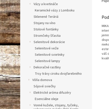
Popi
Vázy a kvetináče
Keramické vázy z Lomboku
Sklenené Teráriá
Pod
Stojany na víno
MIKA
Stolové fontánky
inter
jemn
Stromčeky šťastia
dispo
Selenitové dekorácie
nieko
Selenitové veže
estet
váš 
Selenitové svietniky
kvali
Selenitové lampy
Dekoračné rastliny
Trsy trávy ciroku dvojfarebného
Vôňa domova
Sójové sviečky
Elektrické aróma difuzéry
Esenciálne oleje
Vonné kužele, stojany, tyčinky,