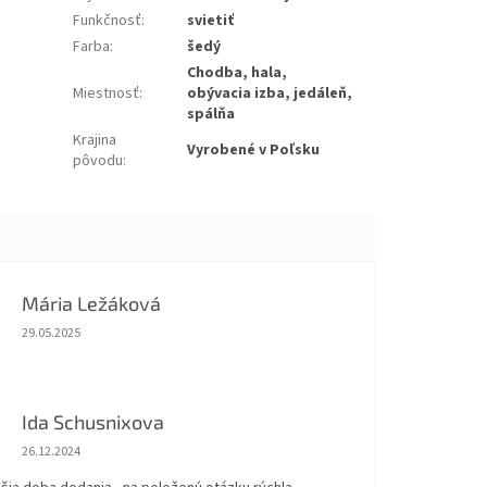
Funkčnosť
:
svietiť
Farba
:
šedý
Chodba, hala,
Miestnosť
:
obývacia izba, jedáleň,
spálňa
Krajina
Vyrobené v Poľsku
pôvodu
:
Mária Ležáková
Hodnotenie obchodu je 5 z 5 hviezdičiek.
29.05.2025
Ida Schusnixova
Hodnotenie obchodu je 5 z 5 hviezdičiek.
26.12.2024