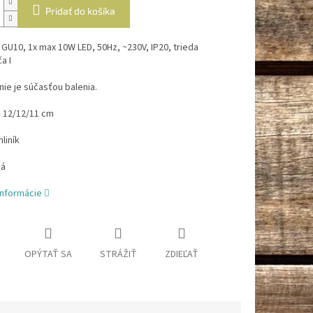
Pridať do košíka
 GU10, 1x max 10W LED, 50Hz, ~230V, IP20, trieda
a I
nie je súčasťou balenia.
 12/12/11 cm
hliník
vá
informácie
OPÝTAŤ SA
STRÁŽIŤ
ZDIEĽAŤ