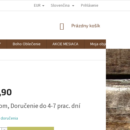
EUR
Slovenčina
AKO NAKUPOVAŤ?
SPOLUPRÁCA
VERNOSTNÝ KLUB BOHOSTYLE
Prihlásenie
NÁKUPNÝ
Prázdny košík
KOŠÍK
Y
Boho Oblečenie
AKCIE MESIACA
Moja objednávka
,90
ová
om, Doručenie do 4-7 prac. dní
 doručenia