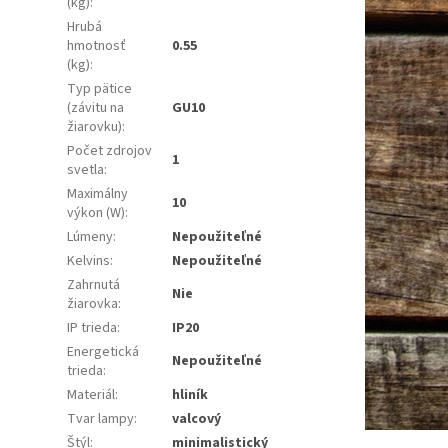
(kg)
:
Hrubá
hmotnosť
0.55
(kg)
:
Typ pätice
(závitu na
GU10
žiarovku)
:
Počet zdrojov
1
svetla
:
Maximálny
10
výkon (W)
:
Lúmeny
:
Nepoužiteľné
Kelvins
:
Nepoužiteľné
Zahrnutá
Nie
žiarovka
:
IP trieda
:
IP20
Energetická
Nepoužiteľné
trieda
:
Materiál
:
hliník
Tvar lampy
:
valcový
Štýl
:
minimalistický