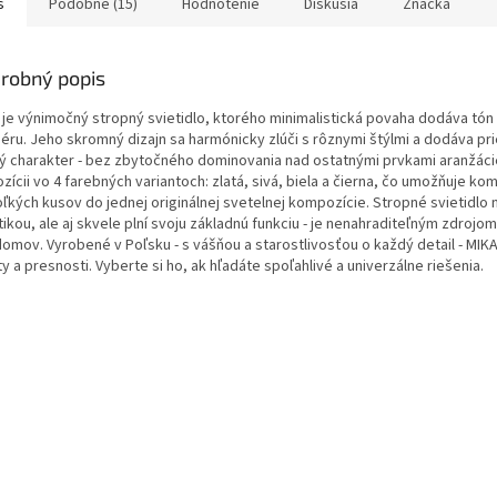
s
Podobné (15)
Hodnotenie
Diskusia
Značka
robný popis
 je výnimočný stropný svietidlo, ktorého minimalistická povaha dodáva tó
iéru. Jeho skromný dizajn sa harmónicky zlúči s rôznymi štýlmi a dodáva pr
ý charakter - bez zbytočného dominovania nad ostatnými prvkami aranžácie
zícii vo 4 farebných variantoch: zlatá, sivá, biela a čierna, čo umožňuje ko
ľkých kusov do jednej originálnej svetelnej kompozície. Stropné svietidlo n
ikou, ale aj skvele plní svoju základnú funkciu - je nenahraditeľným zdrojom
domov. Vyrobené v Poľsku - s vášňou a starostlivosťou o každý detail - MIK
ty a presnosti. Vyberte si ho, ak hľadáte spoľahlivé a univerzálne riešenia.