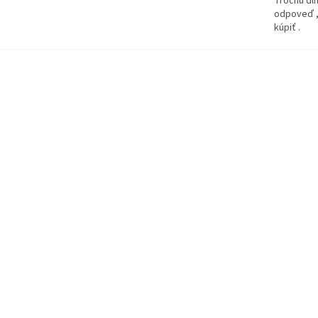
Trochu dlh
odpoveď ,
kúpiť .