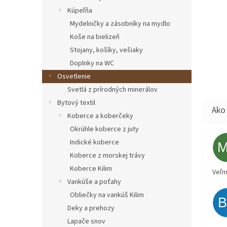
Kúpeľňa
Mydelničky a zásobníky na mydlo
Koše na bielizeň
Stojany, košíky, vešiaky
Doplnky na WC
Osvetlenie
Svetlá z prírodných minerálov
Bytový textil
Koberce a koberčeky
Okrúhle koberce z juty
Indické koberce
Koberce z morskej trávy
Koberce Kilim
Veľm
Vankúše a poťahy
Obliečky na vankúš Kilim
Deky a prehozy
Lapače snov