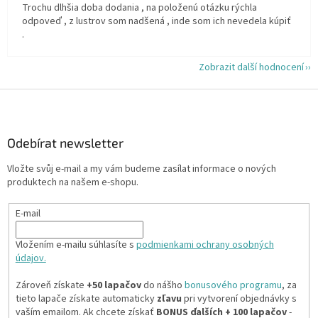
Trochu dlhšia doba dodania , na položenú otázku rýchla
odpoveď , z lustrov som nadšená , inde som ich nevedela kúpiť
.
Zobrazit další hodnocení
Z
á
p
a
Odebírat newsletter
t
Vložte svůj e-mail a my vám budeme zasílat informace o nových
í
produktech na našem e-shopu.
E-mail
Vložením e-mailu súhlasíte s
podmienkami ochrany osobných
údajov.
Zároveň získate
+50 lapačov
do nášho
bonusového programu
, za
tieto lapače získate automaticky
zľavu
pri vytvorení objednávky s
vaším emailom. Ak chcete získať
BONUS ďalších + 100 lapačov
-