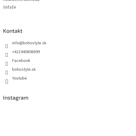
Súťaže
Kontakt
info
@
bohostyle.sk
+421940808699
Facebook
bohostyle.sk
Youtube
Instagram