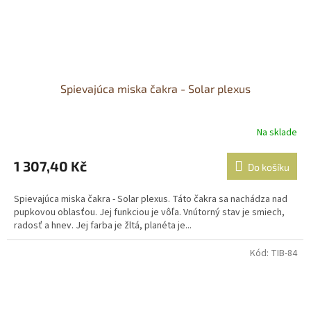
Spievajúca miska čakra - Solar plexus
Na sklade
1 307,40 Kč
Do košíku
Spievajúca miska čakra - Solar plexus. Táto čakra sa nachádza nad
pupkovou oblasťou. Jej funkciou je vôľa. Vnútorný stav je smiech,
radosť a hnev. Jej farba je žltá, planéta je...
Kód:
TIB-84