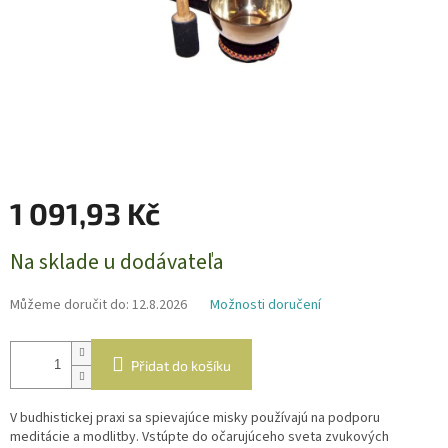
1 091,93 Kč
Měrná
Na sklade u dodávateľa
cena:
Můžeme doručit do:
12.8.2026
Možnosti doručení
Přidat do košíku
V budhistickej praxi sa spievajúce misky používajú na podporu
meditácie a modlitby. Vstúpte do očarujúceho sveta zvukových