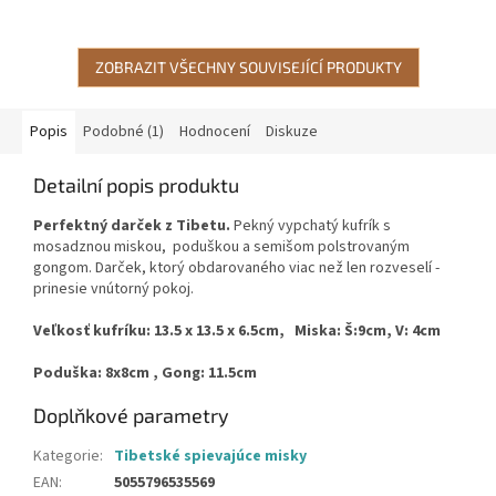
ZOBRAZIT VŠECHNY SOUVISEJÍCÍ PRODUKTY
Popis
Podobné (1)
Hodnocení
Diskuze
Detailní popis produktu
Perfektný darček z Tibetu.
Pekný vypchatý kufrík s
mosadznou miskou, poduškou a semišom polstrovaným
gongom. Darček, ktorý obdarovaného viac než len rozveselí -
prinesie vnútorný pokoj.
Veľkosť kufríku: 13.5 x 13.5 x 6.5cm, Miska
: Š:9cm, V: 4cm
Poduška: 8x8cm , Gong
: 11.5cm
Doplňkové parametry
Kategorie
:
Tibetské spievajúce misky
EAN
:
5055796535569