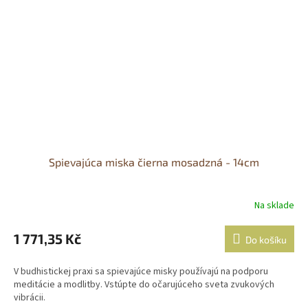
Spievajúca miska čierna mosadzná - 14cm
Na sklade
1 771,35 Kč
Do košíku
V budhistickej praxi sa spievajúce misky používajú na podporu
meditácie a modlitby. Vstúpte do očarujúceho sveta zvukových
vibrácii.