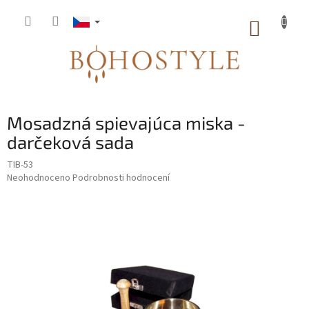
Přejít
na
NÁKUP
obsah
KOŠÍK
Mosadzná spievajúca miska -
darčeková sada
TIB-53
Průměrné
Neohodnoceno
Podrobnosti hodnocení
hodnocení
produktu
je
0,0
z
5
hvězdiček.