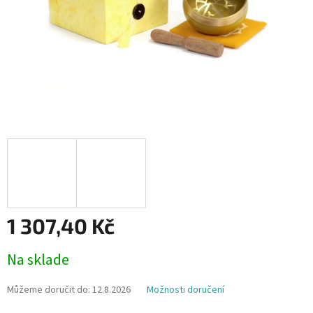
1 307,40 Kč
Měrná
Na sklade
cena:
Můžeme doručit do:
12.8.2026
Možnosti doručení