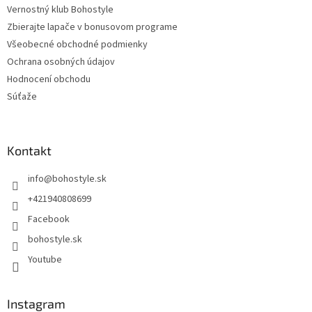
Vernostný klub Bohostyle
Zbierajte lapače v bonusovom programe
Všeobecné obchodné podmienky
Ochrana osobných údajov
Hodnocení obchodu
Súťaže
Kontakt
info
@
bohostyle.sk
+421940808699
Facebook
bohostyle.sk
Youtube
Instagram