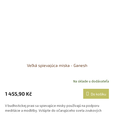
Veľká spievajúca miska - Ganesh
Na sklade u dodávateľa
1 455,90 Kč
Do košíku
V budhistickej praxi sa spievajúce misky používajú na podporu
meditácie a modlitby. Vstúpte do očarujúceho sveta zvukových