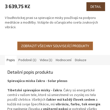
3 639,75 Kč
DETAIL
V budhistickej praxi sa spievajúce misky používajú na podporu
meditácie a modlitby. Vstúpte do očarujúceho sveta zvukových
vibrácii.
ZOBRAZIT VŠECHNY SOUVISEJÍCÍ PRODUKTY
Popis
Podobné (1)
Videa (1)
Hodnocení
Diskuze
Detailní popis produktu
Spievajúca miska čakra - Solar plexus
Tibetské spievajúce misky - čakra
. Čakry sú energetické
centrá v našom tele, ktoré sú umiestnené vo zvyslej osi tela
pozdĺž chrbtice. Všetkých
čakier má každý človek sedem
a
každá má svoje špecifikácie, inú
vibráciu, farbu, tok energie
.
Pre naplnenie človeka a
vnútorný pokoj
je potrebné všetky