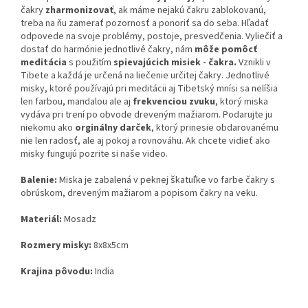
čakry
zharmonizovať
, ak máme nejakú čakru zablokovanú,
treba na ňu zamerať pozornosť a ponoriť sa do seba. Hľadať
odpovede na svoje problémy, postoje, presvedčenia. Vyliečiť a
dostať do harmónie jednotlivé čakry, nám
môže pomôcť
meditácia
s použitím
spievajúcich misiek - čakra.
Vznikli v
Tibete a každá je určená na liečenie určitej čakry. Jednotlivé
misky, ktoré používajú pri meditácii aj Tibetský mnísi sa nelíšia
len farbou, mandalou ale aj
frekvenciou zvuku
, ktorý miska
vydáva pri trení po obvode dreveným mažiarom. Podarujte ju
niekomu ako
orginálny darček
, ktorý prinesie obdarovanému
nie len radosť, ale aj pokoj a rovnováhu. Ak chcete vidieť ako
misky fungujú pozrite si naše video.
Balenie:
Miska je zabalená v peknej škatuľke vo farbe čakry s
obrúskom, dreveným mažiarom a popisom čakry na veku.
Materiál:
Mosadz
Rozmery misky:
8x8x5cm
Krajina pôvodu:
India