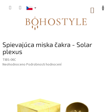
Přejít
na
NÁKUP
obsah
KOŠÍK
Spievajúca miska čakra - Solar
plexus
TIBS-06C
Průměrné
Neohodnoceno
Podrobnosti hodnocení
hodnocení
produktu
je
0,0
z
5
hvězdiček.