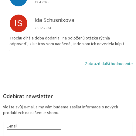
Hodnocení obchodu je 5 z 5 hvězdiček.
12.4.2025
Ida Schusnixova
IS
Hodnocení obchodu je 5 z 5 hvězdiček.
26.12.2024
Trochu dlhšia doba dodania , na položenú otázku rýchla
odpoveď , z lustrov som nadšená , inde som ich nevedela kúpiť
.
Zobrazit další hodnocení
Z
á
p
a
Odebírat newsletter
t
Vložte svůj e-mail a my vám budeme zasílat informace o nových
í
produktech na našem e-shopu.
E-mail