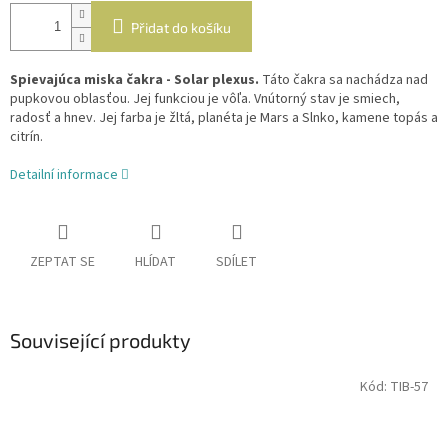
Přidat do košíku
Spievajúca miska čakra - Solar plexus.
Táto čakra sa nachádza nad
pupkovou oblasťou. Jej funkciou je vôľa. Vnútorný stav je smiech,
radosť a hnev. Jej farba je žltá, planéta je Mars a Slnko, kamene topás a
citrín.
Detailní informace
ZEPTAT SE
HLÍDAT
SDÍLET
Související produkty
Kód:
TIB-57