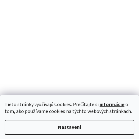
Tieto stránky využívajú Cookies. Prečítajte si
informácie
o
Sledovat na Instagramu
tom, ako používame cookies na týchto webových stránkach.
Nastavení
Vytvořil Shoptet