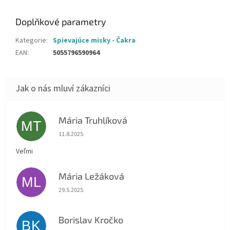
Doplňkové parametry
Kategorie
:
Spievajúce misky - Čakra
EAN
:
5055796590964
Mária Truhlíková
MT
Hodnocení obchodu je 5 z 5 hvězdiček.
11.8.2025
Veľmi
Mária Ležáková
ML
Hodnocení obchodu je 5 z 5 hvězdiček.
29.5.2025
Borislav Kročko
BK