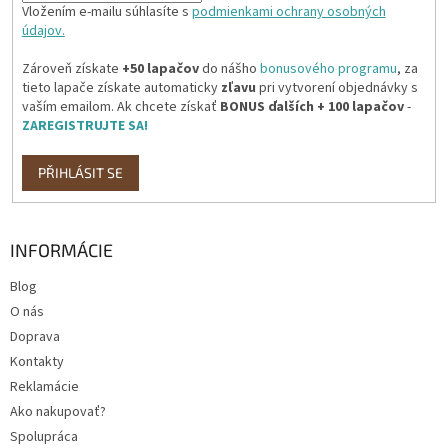
Vložením e-mailu súhlasíte s
podmienkami ochrany osobných
údajov.
Zároveň získate
+50 lapačov
do nášho
bonusového programu
, za
tieto lapače získate automaticky
zľavu
pri vytvorení objednávky s
vaším emailom. Ak chcete získať
BONUS ďalších + 100 lapačov
-
ZAREGISTRUJTE SA!
PŘIHLÁSIT SE
INFORMÁCIE
Blog
O nás
Doprava
Kontakty
Reklamácie
Ako nakupovať?
Spolupráca