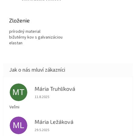
Zloženie
prírodný material
bižutérny kov s galvanizáciou
elastan
Mária Truhlíková
MT
Hodnocení obchodu je 5 z 5 hvězdiček.
11.8.2025
Veľmi
Mária Ležáková
ML
Hodnocení obchodu je 5 z 5 hvězdiček.
29.5.2025