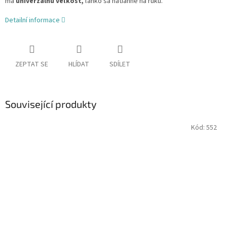
má
univerzálnu veľkosť,
ľahko
sa natiahne na ruku.
Detailní informace
ZEPTAT SE
HLÍDAT
SDÍLET
Související produkty
Kód:
552