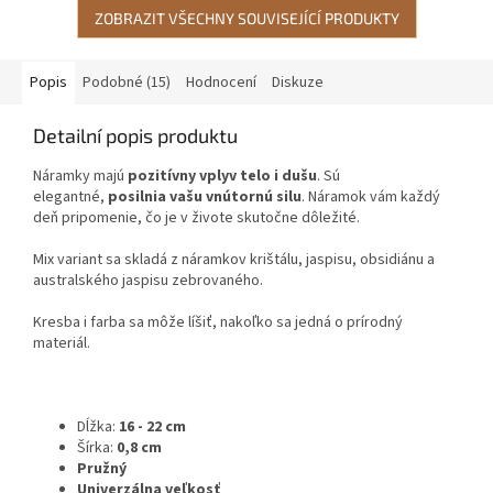
ZOBRAZIT VŠECHNY SOUVISEJÍCÍ PRODUKTY
Popis
Podobné (15)
Hodnocení
Diskuze
Detailní popis produktu
Náramky majú
pozitívny vplyv telo i dušu
. Sú
elegantné,
posilnia vašu vnútornú silu
. Náramok vám každý
deň pripomenie, čo je v živote skutočne dôležité.
Mix variant sa skladá z náramkov krištálu, jaspisu, obsidiánu a
australského jaspisu zebrovaného.
Kresba i farba sa môže líšiť, nakoľko sa jedná o prírodný
materiál.
Dĺžka:
16 - 22 cm
Šírka:
0,8 cm
Pružný
Univerzálna veľkosť