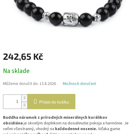
242,65 Kč
Měrná
Na sklade
cena:
Můžeme doručit do:
13.8.2026
Možnosti doručení
Přidat do košíku
Buddha náramok z prírodných minerálnych korálikov
obsidiána
je skvelým doplnkom na dosiahnutie pokoja a harmónie. Je
veľmi všestranný, vhodný na
každodenné nosenie.
Vďaka gume