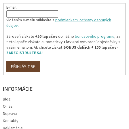
E-mail
Vložením e-mailu súhlasíte s
podmienkami ochrany osobných
údajov.
Zároveň získate
+50 lapačov
do nášho
bonusového programu
, za
tieto lapače získate automaticky
zľavu
pri vytvorení objednávky s
vaším emailom. Ak chcete získať
BONUS ďalších + 100 lapačov
-
ZAREGISTRUJTE SA!
PŘIHLÁSIT SE
INFORMÁCIE
Blog
O nás
Doprava
Kontakty
Reklamácie