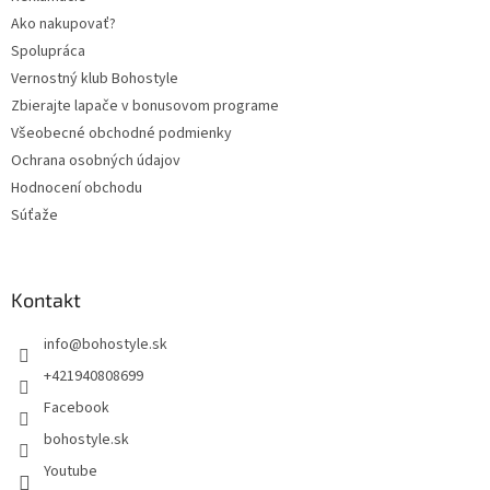
Ako nakupovať?
Spolupráca
Vernostný klub Bohostyle
Zbierajte lapače v bonusovom programe
Všeobecné obchodné podmienky
Ochrana osobných údajov
Hodnocení obchodu
Súťaže
Kontakt
info
@
bohostyle.sk
+421940808699
Facebook
bohostyle.sk
Youtube