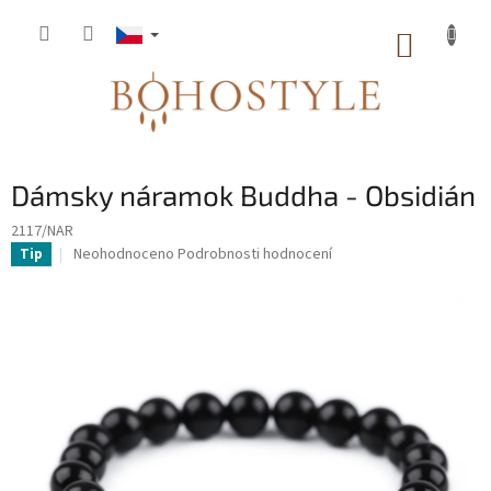
Přejít
na
NÁKUP
obsah
KOŠÍK
Dámsky náramok Buddha - Obsidián
2117/NAR
Průměrné
Neohodnoceno
Podrobnosti hodnocení
Tip
hodnocení
produktu
je
0,0
z
5
hvězdiček.