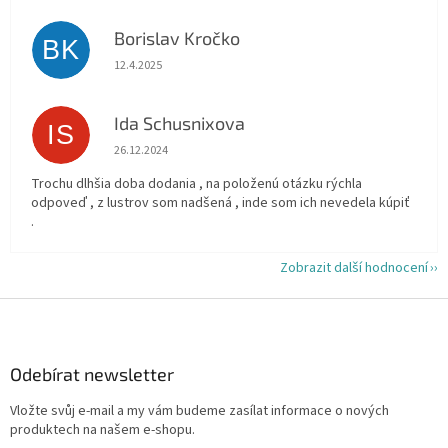
Borislav Kročko
BK
Hodnocení obchodu je 5 z 5 hvězdiček.
12.4.2025
Ida Schusnixova
IS
Hodnocení obchodu je 5 z 5 hvězdiček.
26.12.2024
Trochu dlhšia doba dodania , na položenú otázku rýchla
odpoveď , z lustrov som nadšená , inde som ich nevedela kúpiť
.
Zobrazit další hodnocení
Z
á
p
a
Odebírat newsletter
t
Vložte svůj e-mail a my vám budeme zasílat informace o nových
í
produktech na našem e-shopu.