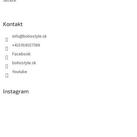
Súťaže
Kontakt
info
@
bohostyle.sk
+421918027388
Facebook
bohostyle.sk
Youtube
Instagram