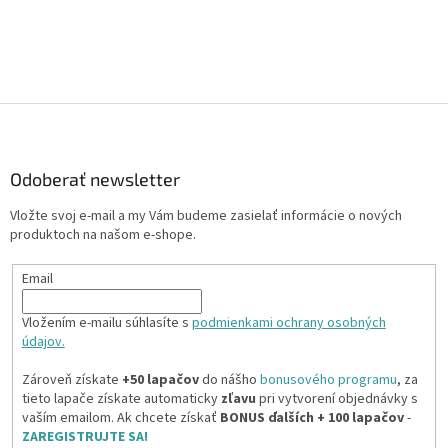
Z
á
p
ä
Odoberať newsletter
t
Vložte svoj e-mail a my Vám budeme zasielať informácie o nových
i
produktoch na našom e-shope.
e
Email
Vložením e-mailu súhlasíte s
podmienkami ochrany osobných
údajov.
Zároveň získate
+50 lapačov
do nášho
bonusového programu
, za
tieto lapače získate automaticky
zľavu
pri vytvorení objednávky s
vaším emailom. Ak chcete získať
BONUS ďalších + 100 lapačov
-
ZAREGISTRUJTE SA!