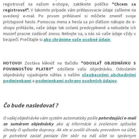
registrovať na našom e-shope, zakliknite políčko
"Chcem sa
registrovať".
V takomto prípade vám prihlasovacie údaje zašleme na
uvedený e-mail. Po prvom prihlásení si môžete zmeniť svoje
prístupové heslo. Pomocou mena a hesla sa pri ďalšom nákupe do e-
shopu prihlásite, vaše údaje tak ostanú predvyplnené a nebudete ich
musieť pracne zadávať znovu. Nebojte sa, u nás sú vaše údaje vždy v
bezpečí. Prečítajte si
ako chránime vaše osobné údaje
.
HOTOVO!
Zostáva kliknúť na tlačidlo
"ODOSLAŤ OBJEDNÁVKU S
POVINNOSŤOU PLATBY"
odošlete vašu objednávku. Odoslaním
objednávky vyjadrujete súhlas s našími
všeobecnými obchodnými
podmienkami
a
podmienkami ochrany osobných údajov
.
Čo bude nasledovať ?
O vašej objednávke vám systém automaticky pošle
potvrdzujúci e-mail
zo sumárom objednávky
ako aj informácie o zvolenom spôsobe
úhrady či spôsobe dopravy. Ak ste si zvolili úhradu prevodom na účet,
je potrebné zaslať peniaze čím skôr na náš účet so správnym