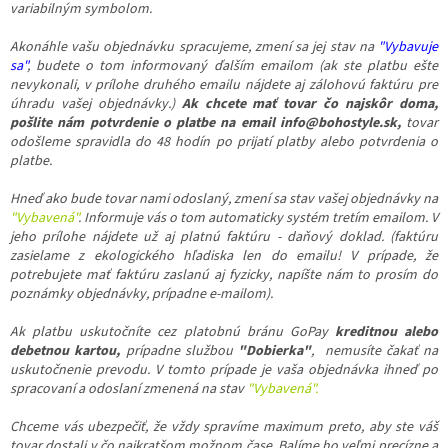
variabilným symbolom.
Akonáhle vašu objednávku spracujeme, zmení sa jej stav na
"Vybavuje
sa"
, budete o tom informovaný ďalším emailom (ak ste platbu ešte
nevykonali, v prílohe druhého emailu nájdete aj zálohovú faktúru pre
úhradu vašej objednávky.)
Ak chcete mať tovar čo najskôr doma,
pošlite nám potvrdenie o platbe na email info@bohostyle.sk,
tovar
odošleme spravidla do 48 hodín po prijatí platby alebo potvrdenia o
platbe.
Hneď ako bude tovar nami odoslaný, zmení sa stav vašej objednávky na
"Vybavená"
. Informuje vás o tom automaticky systém tretím emailom. V
jeho prílohe nájdete už aj platnú faktúru - daňový doklad. (faktúru
zasielame z ekologického hľadiska len do emailu! V prípade, že
potrebujete mať faktúru zaslanú aj fyzicky, napíšte nám to prosím do
poznámky objednávky, prípadne e-mailom).
Ak platbu uskutočníte
cez platobnú bránu GoPay
kreditnou alebo
debetnou kartou,
prípadne službou
"Dobierka"
,
nemusíte čakať na
uskutočnenie prevodu. V tomto prípade je vaša objednávka ihneď po
spracovaní a odoslaní zmenená na stav
"Vybavená".
Chceme vás ubezpečiť, že vždy spravíme maximum preto, aby ste váš
tovar dostali v čo najkratšom možnom čase. Balíme ho veľmi precízne a