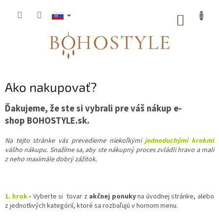
Prejsť
na
NÁKUP
obsah
KOŠÍK
Ako nakupovať?
Ďakujeme, že ste si vybrali pre váš nákup e-
shop BOHOSTYLE.sk.
Na tejto stránke vás prevedieme niekoľkými
jednoduchými krokmi
vášho nákupu. Snažíme sa, aby ste nákupný proces zvládli hravo a mali
z neho maximále dobrý zážitok.
1. krok
-
Vyberte si tovar z
akčnej ponuky
na úvodnej stránke, alebo
z jednotlivých kategórií, ktoré sa rozbaľujú v hornom menu.