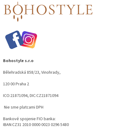
Bohostyle s.r.o
Bělehradská 858/23, Vinohrady,
120 00 Praha 2
ICO:21871094, DIC:CZ21871094
​ Nie sme platcami DPH
Bankové spojenie FIO banka:​
IBAN:CZ31 2010 0000 0023 0296 5480