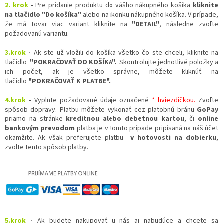
2. krok
-
Pre pridanie produktu do vášho nákupného košíka
kliknite
na tlačidlo "Do košíka"
alebo na ikonku nákupného košíka. V prípade,
že má tovar viac variant kliknite na
"DETAIL"
, následne zvoľte
požadovanú variantu.
3.krok
-
Ak ste už vložili do košíka všetko čo ste chceli, kliknite na
tlačidlo
"POKRAČOVAŤ DO KOŠÍKA".
Skontrolujte jednotlivé položky a
ich počet, ak je všetko správne, môžete kliknúť na
tlačidlo
"POKRAČOVAŤ K PLATBE".
4.krok
-
Vyplnte požadované údaje označené
* hviezdičkou.
Zvoľte
spôsob dopravy. Platbu môžete vykonať cez platobnú bránu
GoPay
priamo na stránke
kreditnou alebo debetnou kartou
, či
online
bankovým prevodom
platba je v tomto prípade pripísaná na náš účet
okamžite. Ak však preferujete platbu
v hotovosti na dobierku
,
zvolte tento spôsob platby.
5.krok
-
Ak budete nakupovať u nás aj nabudúce a chcete sa