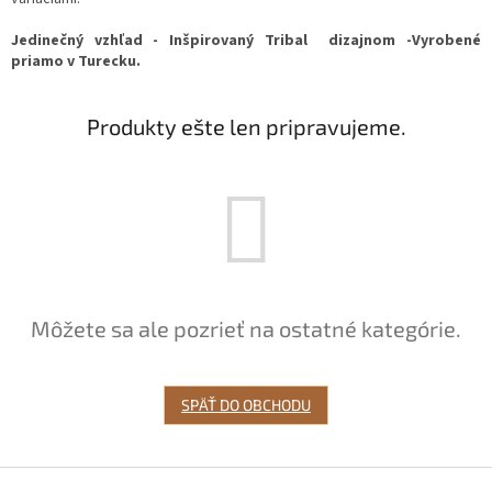
Jedinečný vzhľad - Inšpirovaný Tribal dizajnom -Vyrobené
priamo v Turecku.
Produkty ešte len pripravujeme.
Môžete sa ale pozrieť na ostatné kategórie.
SPÄŤ DO OBCHODU
Z