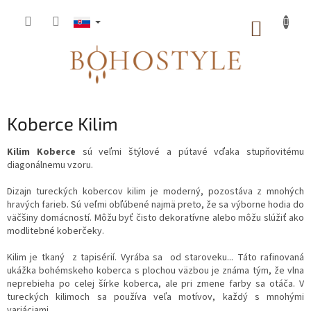
Prejsť
na
NÁKUP
obsah
KOŠÍK
Koberce Kilim
Kilim Koberce
sú veľmi štýlové a pútavé vďaka stupňovitému
diagonálnemu vzoru.
Dizajn tureckých kobercov kilim je moderný, pozostáva z mnohých
hravých farieb. Sú veľmi obľúbené najmä preto, že sa výborne hodia do
väčšiny domácností. Môžu byť čisto dekoratívne alebo môžu slúžiť ako
modlitebné koberčeky.
Kilim je tkaný z tapisérií. Vyrába sa od staroveku... Táto rafinovaná
ukážka bohémskeho koberca s plochou väzbou je známa tým, že vlna
neprebieha po celej šírke koberca, ale pri zmene farby sa otáča. V
tureckých kilimoch sa používa veľa motívov, každý s mnohými
variáciami.