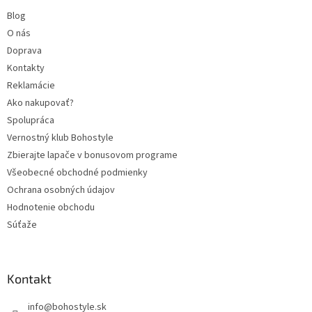
Blog
O nás
Doprava
Kontakty
Reklamácie
Ako nakupovať?
Spolupráca
Vernostný klub Bohostyle
Zbierajte lapače v bonusovom programe
Všeobecné obchodné podmienky
Ochrana osobných údajov
Hodnotenie obchodu
Súťaže
Kontakt
info
@
bohostyle.sk