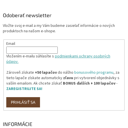
á
p
ä
Odoberať newsletter
t
Vložte svoj e-mail a my Vám budeme zasielať informácie o nových
i
produktoch na našom e-shope.
e
Email
Vložením e-mailu súhlasíte s
podmienkami ochrany osobných
údajov.
Zároveň získate
+50 lapačov
do nášho
bonusového programu
, za
tieto lapače získate automaticky
zľavu
pri vytvorení objednávky s
vaším emailom. Ak chcete získať
BONUS ďalších + 100 lapačov
-
ZAREGISTRUJTE SA!
PRIHLÁSIŤ SA
INFORMÁCIE