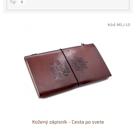
Tip
0
V
Kód:
MSJ-10
ý
p
i
s
p
r
o
d
u
k
t
o
v
Kožený zápisník - Cesta po svete