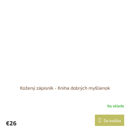
Kožený zápisník - Kniha dobrých myšlienok
Na sklade
Priemerné
hodnotenie
produktu
Do košíka
€26
je
5,0