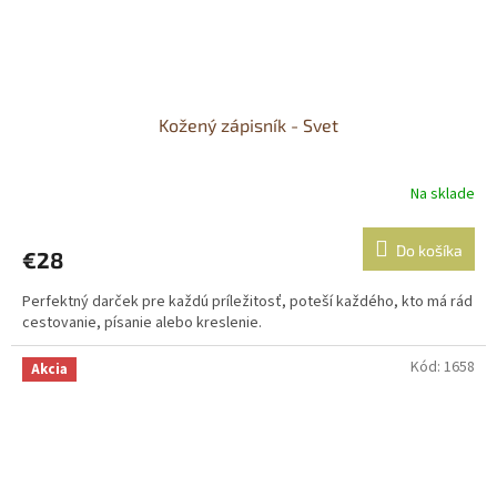
Kožený zápisník - Svet
Na sklade
Priemerné
hodnotenie
produktu
Do košíka
€28
je
5,0
Perfektný darček pre každú príležitosť, poteší každého, kto má rád
z
cestovanie, písanie alebo kreslenie.
5
hviezdičiek.
Kód:
1658
Akcia