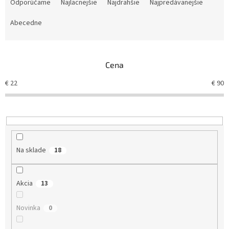
a
Odporúčame
Najlacnejšie
Najdrahšie
Najpredávanejšie
d
e
Abecedne
n
i
e
Cena
p
r
€
22
€
90
o
d
u
k
t
o
Na sklade
18
v
Akcia
13
Novinka
0