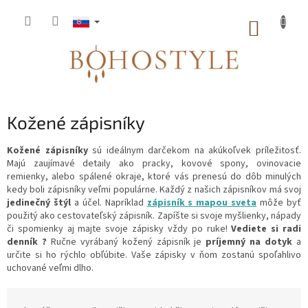
Prejsť
na
NÁKUP
obsah
KOŠÍK
Kožené zápisníky
Kožené zápisníky
sú ideálnym darčekom na akúkoľvek príležitosť.
Majú zaujímavé detaily ako pracky, kovové spony, ovinovacie
remienky, alebo spálené okraje, ktoré vás prenesú do dôb minulých
kedy boli zápisníky veľmi populárne. Každý z našich zápisníkov má svoj
jedinečný štýl
a účel. Napríklad
zápisník s mapou sveta
môže byť
použitý ako cestovateľský zápisník. Zapíšte si svoje myšlienky, nápady
či spomienky aj majte svoje zápisky vždy po ruke!
Vediete si radi
denník ?
Ručne vyrábaný kožený zápisník je
príjemný na dotyk
a
určite si ho rýchlo obľúbite. Vaše zápisky v ňom zostanú spoľahlivo
uchované veľmi dlho.
R