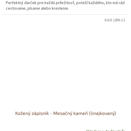
Perfektný darček pre každú príležitosť, poteší každého, kto má rád
z
cestovanie, písanie alebo kreslenie.
5
hviezdičiek.
Kód:
LBN-12
Kožený zápisník - Mesačný kameň (linajkovaný)