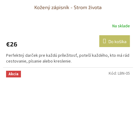
Kožený zápisník - Strom života
Na sklade
Priemerné
hodnotenie
produktu
Do košíka
€26
je
5,0
Perfektný darček pre každú príležitosť, poteší každého, kto má rád
z
cestovanie, písanie alebo kreslenie.
5
hviezdičiek.
Kód:
LBN-05
Akcia