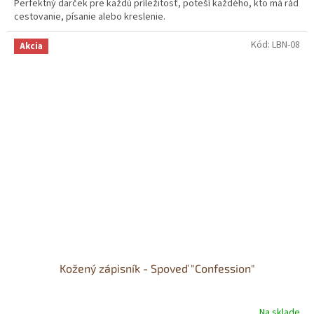
Perfektný darček pre každú príležitosť, poteší každého, kto má rád
cestovanie, písanie alebo kreslenie.
Kód:
LBN-08
Akcia
Kožený zápisník - Spoveď "Confession"
Na sklade