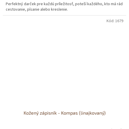
Perfektný darček pre každú príležitosť, poteší každého, kto má rád
z
cestovanie, písanie alebo kreslenie.
5
hviezdičiek.
Kód:
1679
Kožený zápisník - Kompas (linajkovaný)