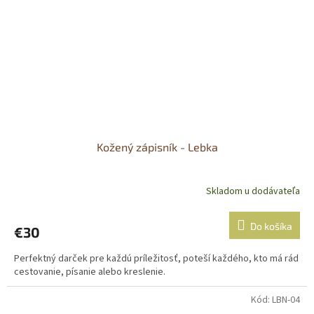
Kožený zápisník - Lebka
Skladom u dodávateľa
Priemerné
hodnotenie
produktu
Do košíka
€30
je
5,0
Perfektný darček pre každú príležitosť, poteší každého, kto má rád
z
cestovanie, písanie alebo kreslenie.
5
hviezdičiek.
Kód:
LBN-04