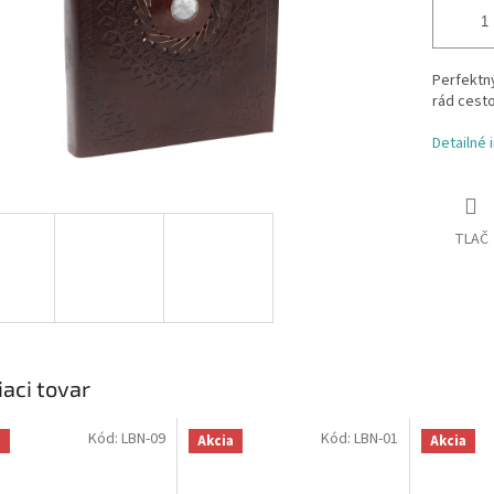
Perfektný
rád cesto
Detailné 
TLAČ
iaci tovar
Kód:
LBN-09
Kód:
LBN-01
a
Akcia
Akcia