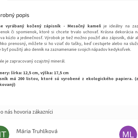
robný popis
ne vyrábaný kožený zápisník - Mesačný kameň
je ideálny na za
ienok či spomienok, ktoré si chcete trvalo uchovať. Krásna dekorácia 
áva kúzlo a jedinečnosť. Výrobok je tiež možno použiť ako zápisník, diár a
ahko prenosný, môžete si ho vziať do tašky, keď cestujete alebo na služ
 byť použitý ako denník na zaznamenanie svojich nápadov kedykoľvek.
ale je zapracovaný ozajstný minerál.
ery: šírka: 12,5 cm, výška: 17,5 cm
sník má 200 listov,
ktoré sú vyrobené z ekologického papiera. (z
jkovaný)
Mária Truhlíková
MT
ML
Hodnotenie obchodu je 5 z 5 hviezdičiek.