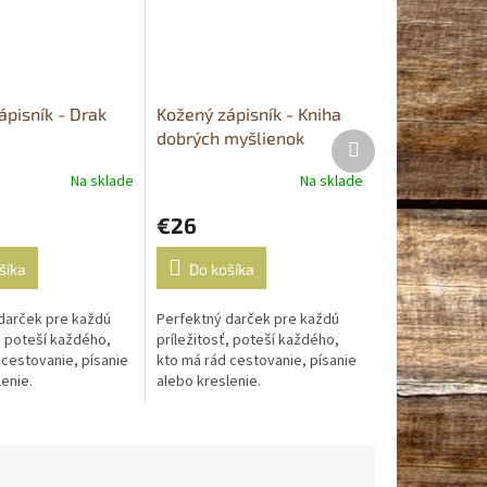
ápisník - Drak
Kožený zápisník - Kniha
dobrých myšlienok
Ďalší
produkt
Na sklade
Na sklade
Priemerné
hodnotenie
€26
produktu
je
5,0
šíka
Do košíka
z
5
darček pre každú
Perfektný darček pre každú
hviezdičiek.
, poteší každého,
príležitosť, poteší každého,
 cestovanie, písanie
kto má rád cestovanie, písanie
enie.
alebo kreslenie.