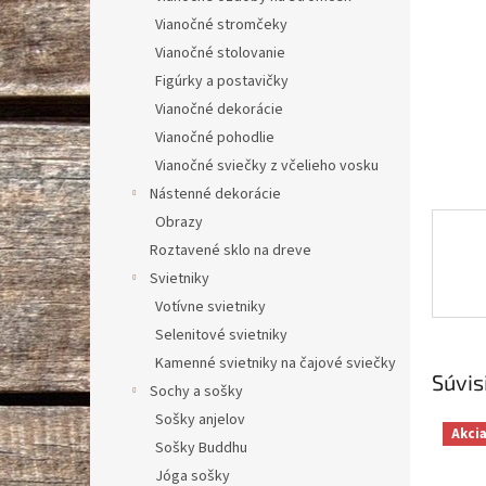
Vianočné stromčeky
Vianočné stolovanie
Figúrky a postavičky
Vianočné dekorácie
Vianočné pohodlie
Vianočné sviečky z včelieho vosku
Nástenné dekorácie
Obrazy
Roztavené sklo na dreve
Svietniky
Votívne svietniky
Selenitové svietniky
Kamenné svietniky na čajové sviečky
Súvis
Sochy a sošky
Sošky anjelov
Akci
Sošky Buddhu
Jóga sošky