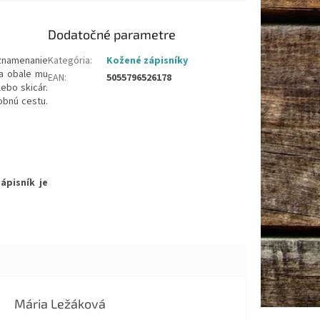
Dodatočné parametre
znamenanie
Kategória
:
Kožené zápisníky
na obale mu
EAN
:
5055796526178
lebo skicár.
obnú cestu.
ápisník je
Mária Ležáková
Hodnotenie obchodu je 5 z 5 hviezdičiek.