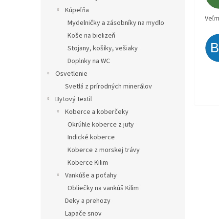
Kúpeľňa
Veľm
Mydelničky a zásobníky na mydlo
Koše na bielizeň
Stojany, košíky, vešiaky
Doplnky na WC
Osvetlenie
Svetlá z prírodných minerálov
Bytový textil
Koberce a koberčeky
Okrúhle koberce z juty
Indické koberce
Koberce z morskej trávy
Koberce Kilim
Vankúše a poťahy
Obliečky na vankúš Kilim
Deky a prehozy
Lapače snov