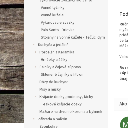
vykurovacie zväzky,Palo Santo
Vonné tyčinky
Pod
Vonné kužele
Vykurovacie zväzky
Ruč
myšl
Palo Santo - Drievka
prid
Stojany na vonné kužele - Tečúci dym
Je ľ
Kuchyňa a jedáleň
Môže
Porcelán a Keramika
V ob
Hrnčeky a šálky
Čajníky a čajové súpravy
Rozm
Zápi
Sklenené čajníky s filtrom
lina
Dózy do kuchyne
Misy a misky
Krájacie dosky, podnosy, tácky
Teakové krájacie dosky
Mažiare na drvenie korenia a byliniek
Záhrada a balkón
Zvonkohry