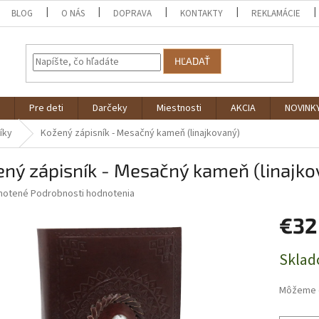
BLOG
O NÁS
DOPRAVA
KONTAKTY
REKLAMÁCIE
HĽADAŤ
Pre deti
Darčeky
Miestnosti
AKCIA
NOVINK
íky
Kožený zápisník - Mesačný kameň (linajkovaný)
ný zápisník - Mesačný kameň (linajko
né
notené
Podrobnosti hodnotenia
nie
€32
u
Jednotk
Sklad
cena:
iek.
Môžeme d