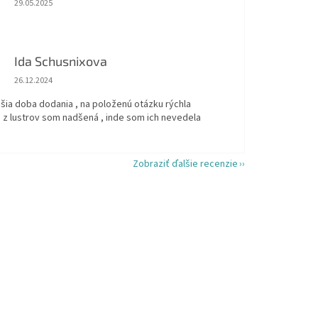
29.05.2025
Ida Schusnixova
Hodnotenie obchodu je 5 z 5 hviezdičiek.
26.12.2024
šia doba dodania , na položenú otázku rýchla
 z lustrov som nadšená , inde som ich nevedela
Zobraziť ďalšie recenzie