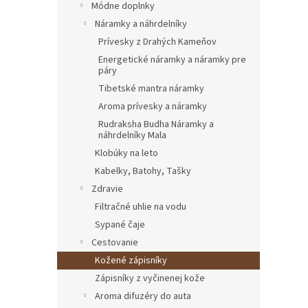
Módne doplnky
Náramky a náhrdelníky
Prívesky z Drahých Kameňov
Energetické náramky a náramky pre
páry
Tibetské mantra náramky
Aroma prívesky a náramky
Rudraksha Budha Náramky a
náhrdelníky Mala
Klobúky na leto
Kabelky, Batohy, Tašky
Zdravie
Filtračné uhlie na vodu
Sypané čaje
Cestovanie
Kožené zápisníky
Zápisníky z vyčinenej kože
Aroma difuzéry do auta