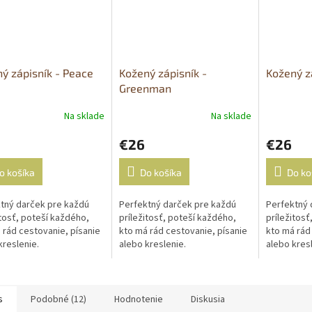
ý zápisník - Peace
Kožený zápisník -
Kožený z
Greenman
Na sklade
Na sklade
€26
€26
o košíka
Do košíka
Do ko
tný darček pre každú
Perfektný darček pre každú
Perfektný 
itosť, poteší každého,
príležitosť, poteší každého,
príležitosť
 rád cestovanie, písanie
kto má rád cestovanie, písanie
kto má rád
kreslenie.
alebo kreslenie.
alebo kresl
s
Podobné (12)
Hodnotenie
Diskusia