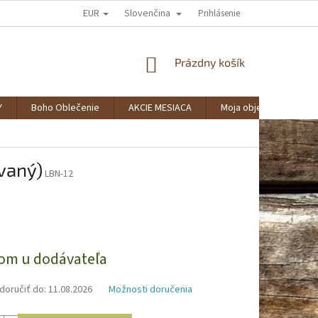
EUR
Slovenčina
AKO NAKUPOVAŤ?
SPOLUPRÁCA
VERNOSTNÝ KLUB BOHOSTYLE
Prihlásenie
NÁKUPNÝ
Prázdny košík
KOŠÍK
Y
Boho Oblečenie
AKCIE MESIACA
Moja objednávka
vaný)
LBN-12
ová
om u dodávateľa
oručiť do:
11.08.2026
Možnosti doručenia