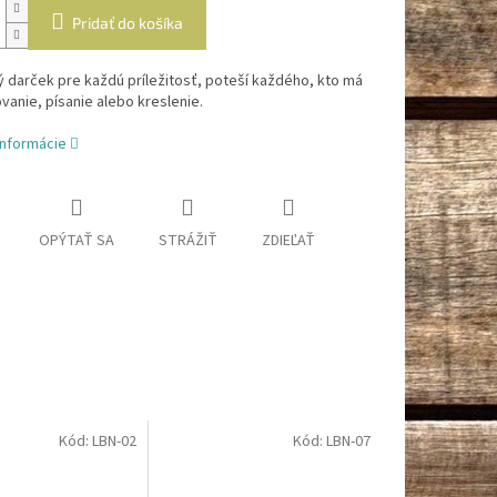
Pridať do košíka
 darček pre každú príležitosť, poteší každého, kto má
vanie, písanie alebo kreslenie.
informácie
OPÝTAŤ SA
STRÁŽIŤ
ZDIEĽAŤ
Kód:
LBN-02
Kód:
LBN-07