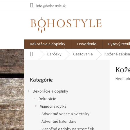
Prejsť
info@bohostyle.sk
na
obsah
Dekorácie a doplnky
Osvetlenie
Bytový textil
Domov
Darčeky
Cestovanie
Kožené zápisn
B
Kože
o
Preskočiť
č
Priemer
Neohod
Kategórie
kategórie
n
hodnote
ý
produkt
Dekorácie a doplnky
p
je
Dekorácie
0,0
a
z
Vianočná idylka
n
5
e
Adventné vence a svietniky
hviezdič
l
Adventné kalendáre
Vianočné ozdoby na stromček