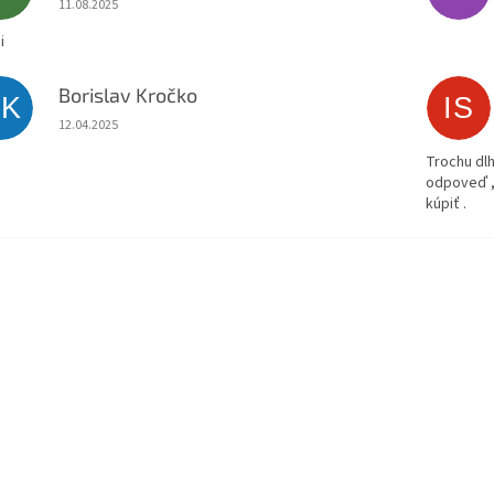
11.08.2025
i
Borislav Kročko
BK
IS
Hodnotenie obchodu je 5 z 5 hviezdičiek.
12.04.2025
Trochu dlh
odpoveď ,
kúpiť .