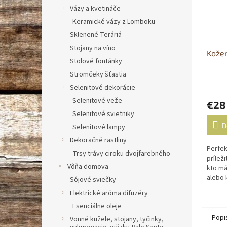
Vázy a kvetináče
Keramické vázy z Lomboku
Sklenené Teráriá
Stojany na víno
Kožen
Stolové fontánky
Stromčeky šťastia
Selenitové dekorácie
Selenitové veže
€28
Selenitové svietniky
D
Selenitové lampy
Dekoračné rastliny
Perfek
Trsy trávy ciroku dvojfarebného
prílež
Vôňa domova
kto má
alebo 
Sójové sviečky
Elektrické aróma difuzéry
Esenciálne oleje
Popi
Vonné kužele, stojany, tyčinky,