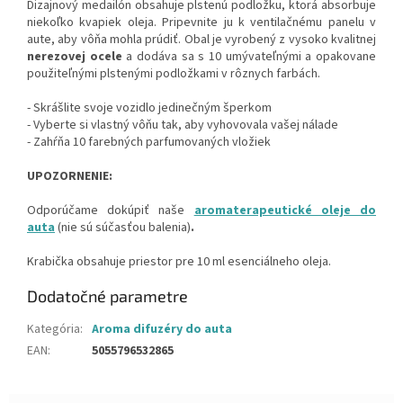
Dizajnový medailón obsahuje plstenú podložku, ktorá absorbuje
niekoľko kvapiek oleja. Pripevnite ju k ventilačnému panelu v
aute, aby vôňa mohla prúdiť. Obal je vyrobený z vysoko kvalitnej
nerezovej ocele
a dodáva sa s 10 umývateľnými a opakovane
použiteľnými plstenými podložkami v rôznych farbách.
- Skrášlite svoje vozidlo jedinečným šperkom
- Vyberte si vlastný vôňu tak, aby vyhovovala vašej nálade
- Zahŕňa 10 farebných parfumovaných vložiek
UPOZORNENIE:
Odporúčame dokúpiť naše
aromaterapeutické oleje do
auta
(nie sú súčasťou balenia)
.
Krabička obsahuje priestor pre 10 ml esenciálneho oleja.
Dodatočné parametre
Kategória
:
Aroma difuzéry do auta
EAN
:
5055796532865