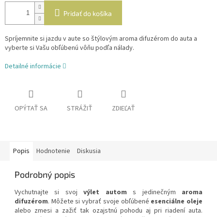
Pridať do košíka
Spríjemnite si jazdu v aute so štýlovým aroma difuzérom do auta a
vyberte si Vašu obľúbenú vôňu podľa nálady.
Detailné informácie
OPÝTAŤ SA
STRÁŽIŤ
ZDIEĽAŤ
Popis
Hodnotenie
Diskusia
Podrobný popis
Vychutnajte si svoj
výlet autom
s jedinečným
aroma
difuzérom
. Môžete si vybrať svoje obľúbené
esenciálne oleje
alebo zmesi a zažiť tak ozajstnú pohodu aj pri riadení auta.