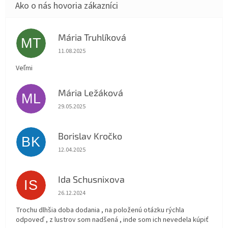
Mária Truhlíková
MT
Hodnotenie obchodu je 5 z 5 hviezdičiek.
11.08.2025
Veľmi
Mária Ležáková
ML
Hodnotenie obchodu je 5 z 5 hviezdičiek.
29.05.2025
Borislav Kročko
BK
Hodnotenie obchodu je 5 z 5 hviezdičiek.
12.04.2025
Ida Schusnixova
IS
Hodnotenie obchodu je 5 z 5 hviezdičiek.
26.12.2024
Trochu dlhšia doba dodania , na položenú otázku rýchla
odpoveď , z lustrov som nadšená , inde som ich nevedela kúpiť