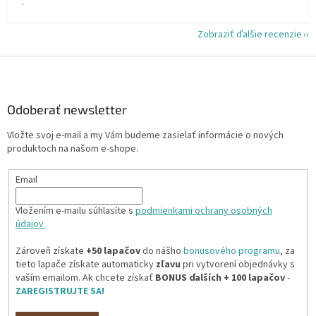
.
Zobraziť ďalšie recenzie
Z
á
p
ä
Odoberať newsletter
t
Vložte svoj e-mail a my Vám budeme zasielať informácie o nových
i
produktoch na našom e-shope.
e
Email
Vložením e-mailu súhlasíte s
podmienkami ochrany osobných
údajov.
Zároveň získate
+50 lapačov
do nášho
bonusového programu
, za
tieto lapače získate automaticky
zľavu
pri vytvorení objednávky s
vaším emailom. Ak chcete získať
BONUS ďalších + 100 lapačov
-
ZAREGISTRUJTE SA!