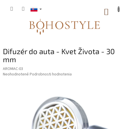
Prejsť
na
NÁKUP
obsah
KOŠÍK
Difuzér do auta - Kvet Života - 30
mm
AROMAC-03
Priemerné
Neohodnotené
Podrobnosti hodnotenia
hodnotenie
produktu
je
0,0
z
5
hviezdičiek.