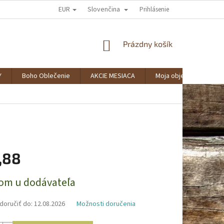
EUR
Slovenčina
AKO NAKUPOVAŤ?
SPOLUPRÁCA
VERNOSTNÝ KLUB BOHOSTYLE
Prihlásenie
NÁKUPNÝ
Prázdny košík
KOŠÍK
Y
Boho Oblečenie
AKCIE MESIACA
Moja objednávka
,88
ová
om u dodávateľa
oručiť do:
12.08.2026
Možnosti doručenia