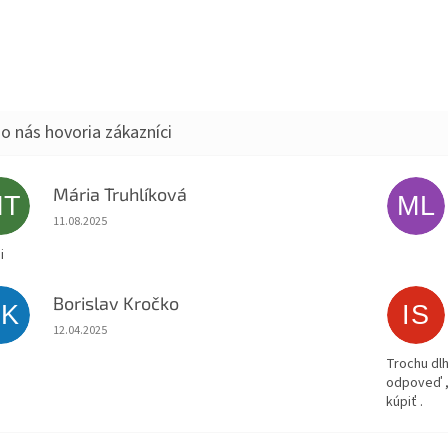
Mária Truhlíková
MT
ML
Hodnotenie obchodu je 5 z 5 hviezdičiek.
11.08.2025
i
Borislav Kročko
BK
IS
Hodnotenie obchodu je 5 z 5 hviezdičiek.
12.04.2025
Trochu dlh
odpoveď ,
kúpiť .