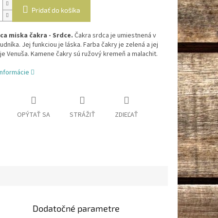
Pridať do košíka
ca miska čakra - Srdce.
Čakra srdca je umiestnená v
udníka. Jej funkciou je láska. Farba čakry je zelená a jej
 je Venuša. Kamene čakry sú ružový kremeň a malachit.
informácie
OPÝTAŤ SA
STRÁŽIŤ
ZDIEĽAŤ
Dodatočné parametre