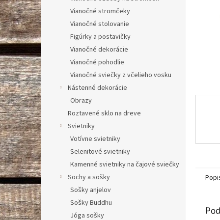
Vianočné stromčeky
Vianočné stolovanie
Figúrky a postavičky
Vianočné dekorácie
Vianočné pohodlie
Vianočné sviečky z včelieho vosku
Nástenné dekorácie
Obrazy
Roztavené sklo na dreve
Svietniky
Votívne svietniky
Selenitové svietniky
Kamenné svietniky na čajové sviečky
Sochy a sošky
Popi
Sošky anjelov
Sošky Buddhu
Pod
Jóga sošky