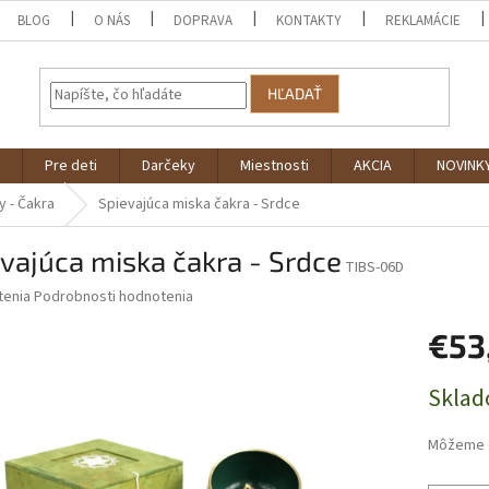
BLOG
O NÁS
DOPRAVA
KONTAKTY
REKLAMÁCIE
HĽADAŤ
Pre deti
Darčeky
Miestnosti
AKCIA
NOVINK
y - Čakra
Spievajúca miska čakra - Srdce
vajúca miska čakra - Srdce
TIBS-06D
né
tenia
Podrobnosti hodnotenia
nie
€53
u
Jednotk
Sklad
cena:
iek.
Môžeme d