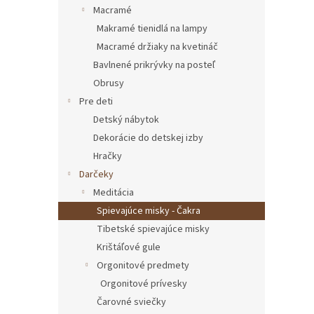
Macramé
Makramé tienidlá na lampy
Macramé držiaky na kvetináč
Bavlnené prikrývky na posteľ
Obrusy
Pre deti
Detský nábytok
Dekorácie do detskej izby
Hračky
Darčeky
Meditácia
Spievajúce misky - Čakra
Tibetské spievajúce misky
Krištáľové gule
Orgonitové predmety
Orgonitové prívesky
Čarovné sviečky