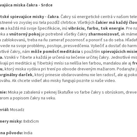
vajúca miska čakra - Srdce
tské spievajúce misky - čakra
. Čakry sú energetické centrá v našom tele
stnené vo zvyslej osi tela pozdĺž chrbtice. Všetkých
čakier má každý člo
em
a každá má svoje špecifikácie, inú
vibráciu, farbu, tok energie
. Pre n
eka a
vnútorný pokoj
je potrebné všetky čakry
zharmonizovať
, ak máme
u zablokovanú, treba na ňu zamerať pozornosť a ponoriť sa do seba. Hľada
vede na svoje problémy, postoje, presvedčenia. Vyliečiť a dostať do harm
otlivé čakry, nám
môže pomôcť meditácia
s použitím
spievajúcich misie
a.
Vznikli v Tibete a každá je určená na liečenie určitej čakry. Jednotlivé mi
vajú pri meditácii aj Tibetský mnísi sa nelíšia len farbou, mandalou ale aj
fr
ku
, ktorý miska vydáva pri trení po obvode dreveným mažiarom. Podarujte 
orginálny darček
, ktorý prinesie obdarovanému nie len radosť, ale aj poko
ováhu. Ak chcete vidieť ako misky fungujú pozrite si naše video.
nie:
Miska je zabalená v peknej škatuľke vo farbe čakry s obrúskom, drev
arom a popisom čakry na veku.
riál:
Mosadz
ery misky:
8x8x5cm
ina pôvodu:
India