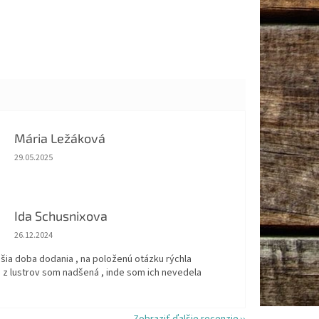
Mária Ležáková
Hodnotenie obchodu je 5 z 5 hviezdičiek.
29.05.2025
Ida Schusnixova
Hodnotenie obchodu je 5 z 5 hviezdičiek.
26.12.2024
šia doba dodania , na položenú otázku rýchla
 z lustrov som nadšená , inde som ich nevedela
Zobraziť ďalšie recenzie