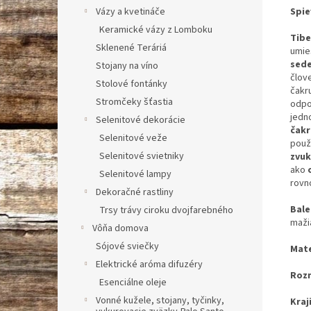
Spie
Vázy a kvetináče
Keramické vázy z Lomboku
Tibe
Sklenené Teráriá
umie
sed
Stojany na víno
člov
Stolové fontánky
čakr
Stromčeky šťastia
odpo
jedn
Selenitové dekorácie
čakr
Selenitové veže
použí
Selenitové svietniky
zvu
ako
Selenitové lampy
rovn
Dekoračné rastliny
Bale
Trsy trávy ciroku dvojfarebného
maži
Vôňa domova
Sójové sviečky
Mate
Elektrické aróma difuzéry
Rozm
Esenciálne oleje
Vonné kužele, stojany, tyčinky,
Kraj