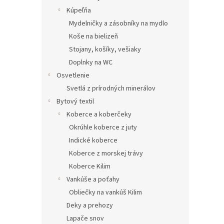
Kúpeľňa
Mydelničky a zásobníky na mydlo
Koše na bielizeň
Stojany, košíky, vešiaky
Doplnky na WC
Osvetlenie
Svetlá z prírodných minerálov
Bytový textil
Koberce a koberčeky
Okrúhle koberce z juty
Indické koberce
Koberce z morskej trávy
Koberce Kilim
Vankúše a poťahy
Obliečky na vankúš Kilim
Deky a prehozy
Lapače snov