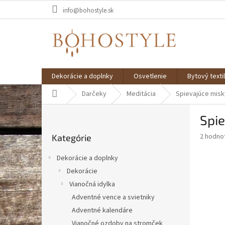
Prejsť
info@bohostyle.sk
na
obsah
Dekorácie a doplnky
Osvetlenie
Bytový textil
Domov
Darčeky
Meditácia
Spievajúce misk
B
Spie
o
Preskočiť
č
Priemer
2 hodno
Kategórie
kategórie
n
hodnote
ý
produkt
Dekorácie a doplnky
p
je
Dekorácie
5,0
a
z
Vianočná idylka
n
5
e
Adventné vence a svietniky
hviezdič
l
Adventné kalendáre
Vianočné ozdoby na stromček