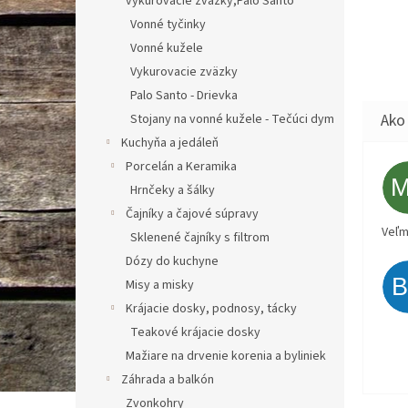
vykurovacie zväzky,Palo Santo
Vonné tyčinky
Vonné kužele
Vykurovacie zväzky
Palo Santo - Drievka
Stojany na vonné kužele - Tečúci dym
Kuchyňa a jedáleň
Porcelán a Keramika
Hrnčeky a šálky
Čajníky a čajové súpravy
Veľm
Sklenené čajníky s filtrom
Dózy do kuchyne
Misy a misky
Krájacie dosky, podnosy, tácky
Teakové krájacie dosky
Mažiare na drvenie korenia a byliniek
Záhrada a balkón
Zvonkohry