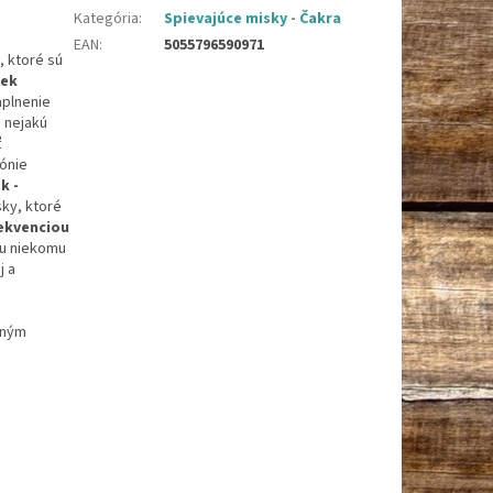
Kategória
:
Spievajúce misky - Čakra
EAN
:
5055796590971
, ktoré sú
vek
aplnenie
 nejakú
ť
ónie
k -
sky, ktoré
ekvenciou
ju niekomu
j a
eným