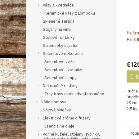
Vázy a kvetináče
Keramické vázy z Lomboku
Sklenené Teráriá
Stojany na víno
Ručn
Stolové fontánky
Buddh
Stromčeky šťastia
Budd
Selenitové dekorácie
Selenitové veže
€12
Selenitové svietniky
D
Selenitové lampy
Dekoračné rastliny
Ručne
Trsy trávy ciroku dvojfarebného
Buddhu
Vôňa domova
25 cm.
2,5 kg
Sójové sviečky
Elektrické aróma difuzéry
Esenciálne oleje
Popi
Vonné kužele, stojany, tyčinky,