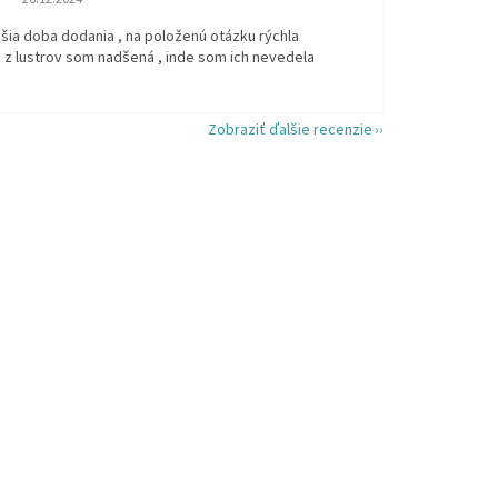
šia doba dodania , na položenú otázku rýchla
 z lustrov som nadšená , inde som ich nevedela
Zobraziť ďalšie recenzie