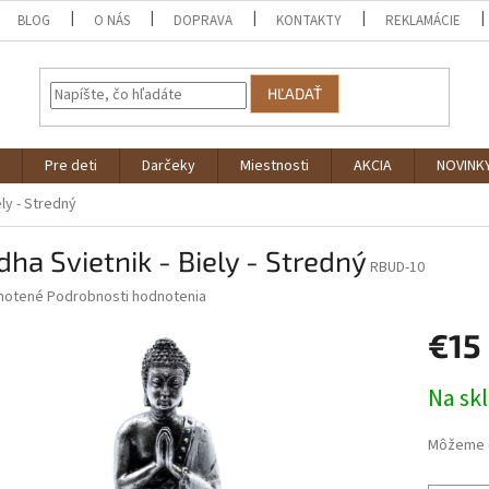
BLOG
O NÁS
DOPRAVA
KONTAKTY
REKLAMÁCIE
HĽADAŤ
Pre deti
Darčeky
Miestnosti
AKCIA
NOVINK
ly - Stredný
ha Svietnik - Biely - Stredný
RBUD-10
né
notené
Podrobnosti hodnotenia
nie
€15
u
Jednotk
Na sk
cena:
iek.
Môžeme d