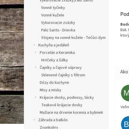
vykurovacie zväzky,Palo Santo
Vonné tyčinky
Pod
Vonné kužele
Vykurovacie zväzky
Budd
Bali
Palo Santo - Drievka
ktorý
Stojany na vonné kužele - Tečúci dym
Kuchyňa a jedáleň
Porcelán a Keramika
Hrnčeky a šálky
Čajníky a čajové súpravy
Sklenené čajníky s filtrom
Dózy do kuchyne
Misy a misky
Krájacie dosky, podnosy, tácky
Teakové krájacie dosky
Veľm
Mažiare na drvenie korenia a byliniek
Záhrada a balkón
Zvonkohry