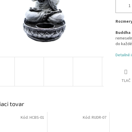
Rozmery:
Buddha S
remeselní
do každéh
Detailné 
TLAČ
iaci tovar
Kód:
HCBS-01
Kód:
RUDR-07