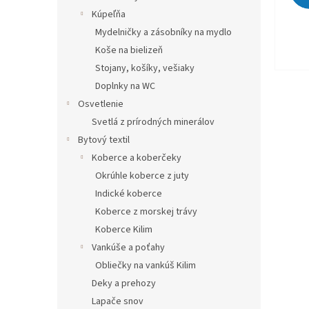
Kúpeľňa
Mydelničky a zásobníky na mydlo
Koše na bielizeň
Stojany, košíky, vešiaky
Doplnky na WC
Osvetlenie
Svetlá z prírodných minerálov
Bytový textil
Koberce a koberčeky
Okrúhle koberce z juty
Indické koberce
Koberce z morskej trávy
Koberce Kilim
Vankúše a poťahy
Obliečky na vankúš Kilim
Deky a prehozy
Lapače snov