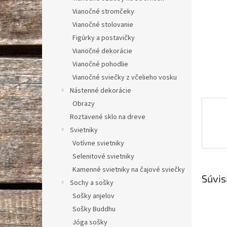
Vianočné stromčeky
Vianočné stolovanie
Figúrky a postavičky
Vianočné dekorácie
Vianočné pohodlie
Vianočné sviečky z včelieho vosku
Nástenné dekorácie
Obrazy
Roztavené sklo na dreve
Svietniky
Votívne svietniky
Selenitové svietniky
Kamenné svietniky na čajové sviečky
Súvis
Sochy a sošky
Sošky anjelov
Sošky Buddhu
Jóga sošky