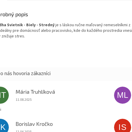
robný popis
ha Svietnik - Biely - Stredný
je s láskou ručne maľovaný remeselníkmi z
. Ideálny pre domácnosť alebo pracovisko, kde do každého prostredia vnesi
 znižuje stres.
Mária Truhlíková
MT
ML
Hodnotenie obchodu je 5 z 5 hviezdičiek.
11.08.2025
i
Borislav Kročko
BK
IS
Hodnotenie obchodu je 5 z 5 hviezdičiek.
12.04.2025