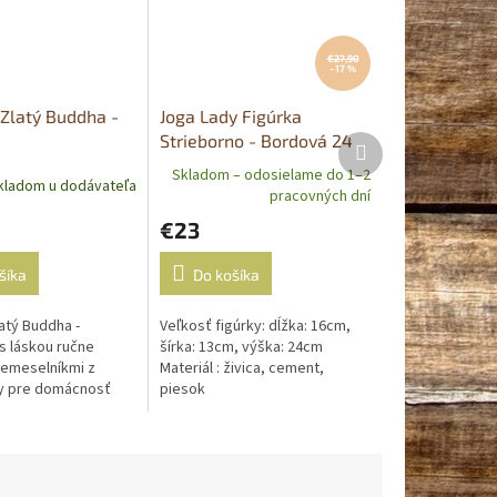
€27,90
–17 %
Zlatý Buddha -
Joga Lady Figúrka
Strieborno - Bordová 24
Ďalší
produkt
cm
Skladom – odosielame do 1–2
kladom u dodávateľa
pracovných dní
€23
šíka
Do košíka
atý Buddha -
Veľkosť figúrky: dĺžka: 16cm,
s láskou ručne
šírka: 13cm, výška: 24cm
emeselníkmi z
Materiál : živica, cement,
lny pre domácnosť
piesok
ovisko, kde do
ostredia vnesie "