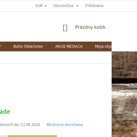
EUR
Slovenčina
AKO NAKUPOVAŤ?
SPOLUPRÁCA
VERNOSTNÝ KLUB BOHOSTYLE
Prihlásenie
NÁKUPNÝ
Prázdny košík
KOŠÍK
Y
Boho Oblečenie
AKCIE MESIACA
Moja objednávka
ová
lade
oručiť do:
12.08.2026
Možnosti doručenia