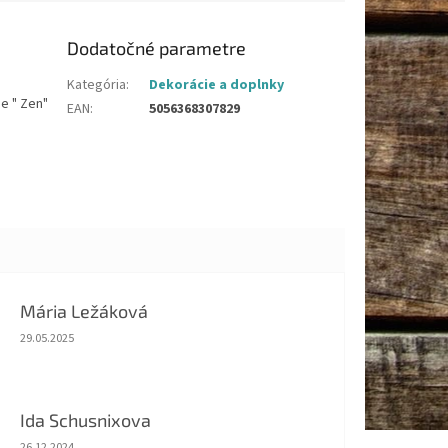
Dodatočné parametre
Kategória
:
Dekorácie a doplnky
e " Zen"
EAN
:
5056368307829
Mária Ležáková
Hodnotenie obchodu je 5 z 5 hviezdičiek.
29.05.2025
Ida Schusnixova
Hodnotenie obchodu je 5 z 5 hviezdičiek.
26.12.2024