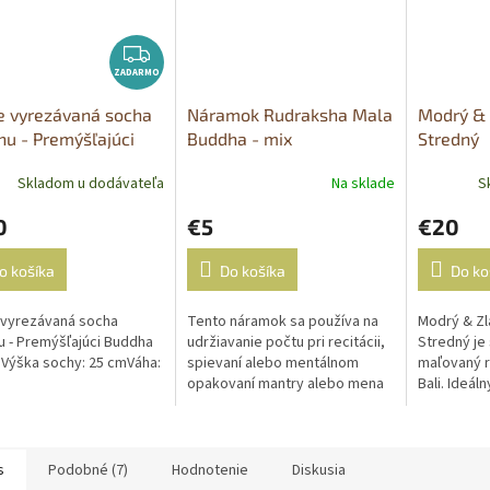
Z
ZADARMO
A
D
e vyrezávaná socha
Náramok Rudraksha Mala
Modrý & 
A
u - Premýšľajúci
Buddha - mix
Stredný
R
ha 25cm
M
Skladom u dodávateľa
Na sklade
S
O
0
€5
€20
o košíka
Do košíka
Do ko
 vyrezávaná socha
Tento náramok sa používa na
Modrý & Zl
 - Premýšľajúci Buddha
udržiavanie počtu pri recitácii,
Stredný je 
 Výška sochy: 25 cmVáha:
spievaní alebo mentálnom
maľovaný r
opakovaní mantry alebo mena
Bali. Ideá
konkrétneho božstva.
alebo prac
každého pr
Zen"...
s
Podobné (7)
Hodnotenie
Diskusia