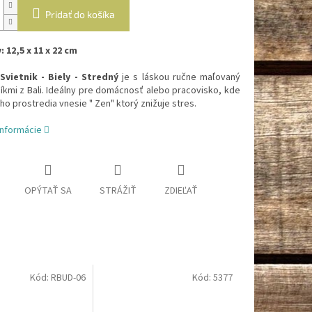
Pridať do košíka
 12,5 x 11 x 22 cm
vietnik - Biely - Stredný
je s láskou ručne maľovaný
kmi z Bali. Ideálny pre domácnosť alebo pracovisko, kde
o prostredia vnesie " Zen" ktorý znižuje stres.
informácie
OPÝTAŤ SA
STRÁŽIŤ
ZDIEĽAŤ
Kód:
RBUD-06
Kód:
5377