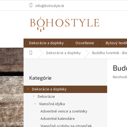
Prejsť
info@bohostyle.sk
na
obsah
Dekorácie a doplnky
Osvetlenie
Bytový textil
Domov
Dekorácie a doplnky
Buddha Svietnik - Bie
B
Budd
o
Preskočiť
č
Priemer
Neohod
Kategórie
kategórie
n
hodnote
ý
produkt
Dekorácie a doplnky
p
je
Dekorácie
0,0
a
z
Vianočná idylka
n
5
e
Adventné vence a svietniky
hviezdič
l
Adventné kalendáre
Vianočné ozdoby na stromček