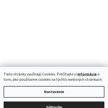
Tieto stránky využívajú Cookies. Prečítajte si
informácie
o
Sledovať na Instagrame
tom, ako používame cookies na týchto webových stránkach.
Nastavenie
Vytvoril Shoptet
Copyright 2026
BOHOSTYLE.sk
. Všetky práva vyhradené.
Súhlasím