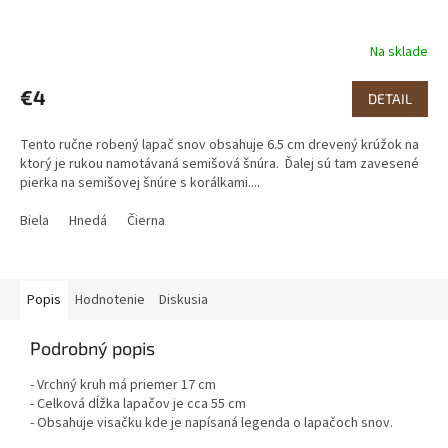
Na sklade
€4
DETAIL
Tento ručne robený lapač snov obsahuje 6.5 cm drevený krúžok na
ktorý je rukou namotávaná semišová šnúra. Ďalej sú tam zavesené
pierka na semišovej šnúre s korálkami....
Biela
Hnedá
Čierna
Popis
Hodnotenie
Diskusia
Podrobný popis
- Vrchný kruh má priemer 17 cm
- Celková dĺžka lapačov je cca 55 cm
- Obsahuje visačku kde je napísaná legenda o lapačoch snov.