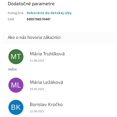
Dodatočné parametre
Kategória
:
Dekorácie do detskej izby
EAN
:
5055796570447
Mária Truhlíková
MT
Hodnotenie obchodu je 5 z 5 hviezdičiek.
11.08.2025
Veľmi
Mária Ležáková
ML
Hodnotenie obchodu je 5 z 5 hviezdičiek.
29.05.2025
Borislav Kročko
BK
Hodnotenie obchodu je 5 z 5 hviezdičiek.
12.04.2025