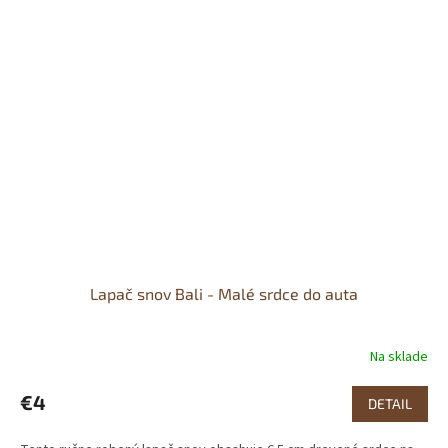
Lapač snov Bali - Malé srdce do auta
Na sklade
Priemerné
hodnotenie
produktu
€4
DETAIL
je
5,0