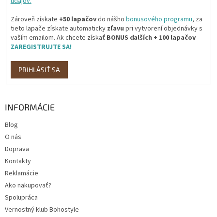
údajov.
Zároveň získate
+50 lapačov
do nášho
bonusového programu
, za
tieto lapače získate automaticky
zľavu
pri vytvorení objednávky s
vaším emailom. Ak chcete získať
BONUS ďalších + 100 lapačov
-
ZAREGISTRUJTE SA!
PRIHLÁSIŤ SA
INFORMÁCIE
Blog
O nás
Doprava
Kontakty
Reklamácie
Ako nakupovať?
Spolupráca
Vernostný klub Bohostyle