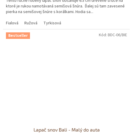
Tento ručne robený lapač snov obsahuje 6.5 cm drevené srdce na
z
ktoré je rukou namotávaná semišová šnúra. Ďalej sú tam zavesené
5
pierka na semišovej šnúre s korálkami. Hodia sa...
hviezdičiek.
Fialová
Ružová
Tyrkisová
Kód:
BDC-06/BIE
Bestseller
Lapač snov Bali - Malý do auta