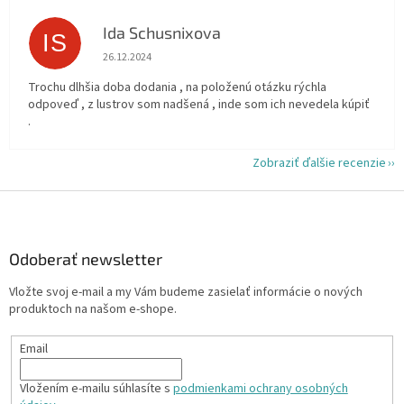
Ida Schusnixova
IS
Hodnotenie obchodu je 5 z 5 hviezdičiek.
26.12.2024
Trochu dlhšia doba dodania , na položenú otázku rýchla
odpoveď , z lustrov som nadšená , inde som ich nevedela kúpiť
.
Zobraziť ďalšie recenzie
Z
á
p
ä
Odoberať newsletter
t
Vložte svoj e-mail a my Vám budeme zasielať informácie o nových
i
produktoch na našom e-shope.
e
Email
Vložením e-mailu súhlasíte s
podmienkami ochrany osobných