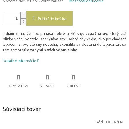
Môžeme doručiť do:
Zvoľte variant
Možnosti doručenia
Pridať do košíka
Indiáni veria, že noc prináša dobré a zlé sny.
Lapač snov
, ktorý visí
blízko vašej postele, zachytáva sny. Dobré sny vedia, ako prechádzať
lapačom snov, zlé sny nevedia, akonáhle sa dostanú do lapača tak sa
tam zamotajú a
zahynú s východom slnka
.
Detailné informácie
OPÝTAŤ SA
STRÁŽIŤ
ZDIEĽAŤ
Súvisiaci tovar
Kód:
BDC-02/FIA