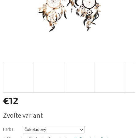
€12
Jednotková
Zvoľte variant
cena:
Farba