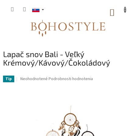
Prejsť
na
NÁKUP
obsah
KOŠÍK
Lapač snov Bali - Veľký
Krémový/Kávový/Čokoládový
Priemerné
Neohodnotené
Podrobnosti hodnotenia
Tip
hodnotenie
produktu
je
0,0
z
5
hviezdičiek.