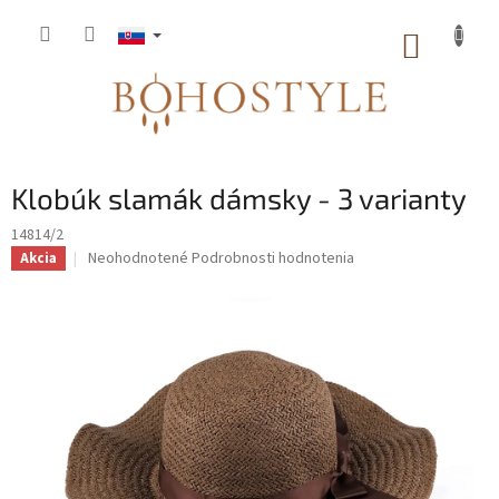
Prejsť
na
NÁKUP
obsah
KOŠÍK
Klobúk slamák dámsky - 3 varianty
14814/2
Priemerné
Neohodnotené
Podrobnosti hodnotenia
Akcia
hodnotenie
produktu
je
0,0
z
5
hviezdičiek.