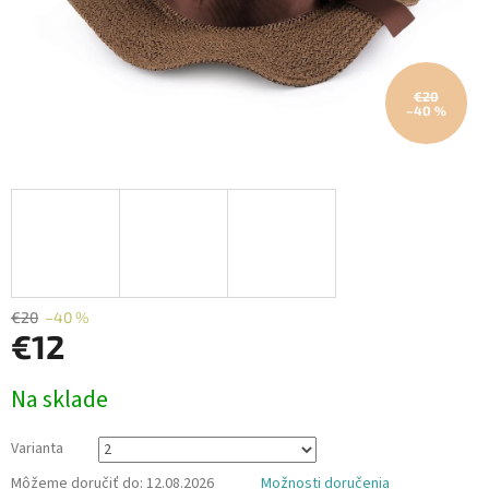
€20
–40 %
€20
–40 %
€12
Jednotková
Na sklade
cena:
Varianta
Môžeme doručiť do:
12.08.2026
Možnosti doručenia