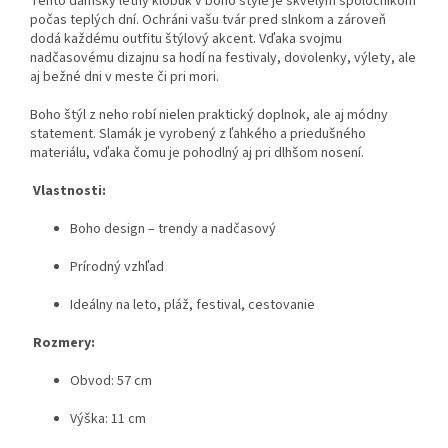
Tento dámsky letný klobúk v boho štýle je skvelým spoločníkom
počas teplých dní. Ochráni vašu tvár pred slnkom a zároveň
dodá každému outfitu štýlový akcent. Vďaka svojmu
nadčasovému dizajnu sa hodí na festivaly, dovolenky, výlety, ale
aj bežné dni v meste či pri mori.
Boho štýl z neho robí nielen praktický doplnok, ale aj módny
statement. Slamák je vyrobený z ľahkého a priedušného
materiálu, vďaka čomu je pohodlný aj pri dlhšom nosení.
Vlastnosti:
Boho design – trendy a nadčasový
Prírodný vzhľad
Ideálny na leto, pláž, festival, cestovanie
Rozmery:
Obvod: 57 cm
Výška: 11 cm