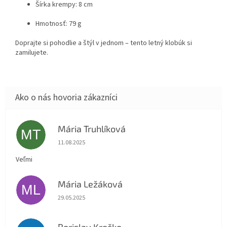
Šírka krempy: 8 cm
Hmotnosť: 79 g
Doprajte si pohodlie a štýl v jednom – tento letný klobúk si
zamilujete.
Mária Truhlíková
MT
Hodnotenie obchodu je 5 z 5 hviezdičiek.
11.08.2025
Veľmi
Mária Ležáková
ML
Hodnotenie obchodu je 5 z 5 hviezdičiek.
29.05.2025