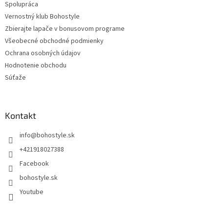
Spolupráca
Vernostný klub Bohostyle
Zbierajte lapače v bonusovom programe
Všeobecné obchodné podmienky
Ochrana osobných údajov
Hodnotenie obchodu
Súťaže
Kontakt
info
@
bohostyle.sk
+421918027388
Facebook
bohostyle.sk
Youtube