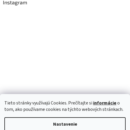
Instagram
Tieto stránky využívajú Cookies. Prečítajte si
informácie
o
Sledovať na Instagrame
tom, ako používame cookies na týchto webových stránkach.
Nastavenie
Vytvoril Shoptet