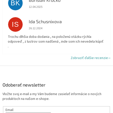
Borislav Kročko
BK
Hodnotenie obchodu je 5 z 5 hviezdičiek.
12.04.2025
Ida Schusnixova
IS
Hodnotenie obchodu je 5 z 5 hviezdičiek.
26.12.2024
Trochu dlhšia doba dodania , na položenú otázku rýchla
odpoveď , z lustrov som nadšená , inde som ich nevedela kúpiť
.
Zobraziť ďalšie recenzie
Z
á
p
ä
Odoberať newsletter
t
Vložte svoj e-mail a my Vám budeme zasielať informácie o nových
i
produktoch na našom e-shope.
e
Email