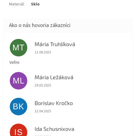
Materiál
:
Sklo
Mária Truhlíková
MT
Hodnotenie obchodu je 5 z 5 hviezdičiek.
11.08.2025
Veľmi
Mária Ležáková
ML
Hodnotenie obchodu je 5 z 5 hviezdičiek.
29.05.2025
Borislav Kročko
BK
Hodnotenie obchodu je 5 z 5 hviezdičiek.
12.04.2025
Ida Schusnixova
IS
Hodnotenie obchodu je 5 z 5 hviezdičiek.