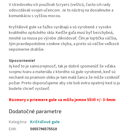
V stredoveku ich používali Scryers (veštci), často ich rady
odovzdávali svojim učencom. Je to nástroj na dosiahnutie a
komunikáciu s vyššou mocou.
Kryštálové gule sa ťažko vyrábajú a sú vyrobené z vysoko
kvalitného optického skla. Keďže guľa musí byť bezchybná,
mnohé sa musia po výrobe zlikvidovať. Čím je loptička väčšia,
tým pravdepodobne vznikne chyba, a preto sú väčšie veľkosti
nepomerne drahšie.
Upozornenie
!
Aj keď to je samozrejmosť, tak je dobré spomenúť že vďaka
svojmu tvaru a materiálu z ktorého sú gule vyrobené, keď sú
nechané na priamom slnku je tam malá šanca že môže vzniknúť
požiar. Preto doporučujeme aby ste boli extra opatrný ked si ju
budete chcieť vystaviť.
Rozmery v priemere gule sa môžu jemne líšiť! +/- 3-5mm
Dodatočné parametre
Kategória
:
Krištáľové gule
EAN
:
5055796575510