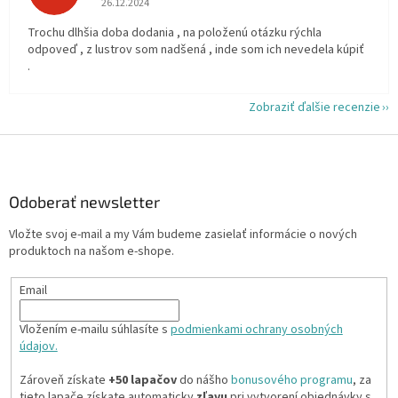
26.12.2024
Trochu dlhšia doba dodania , na položenú otázku rýchla
odpoveď , z lustrov som nadšená , inde som ich nevedela kúpiť
.
Zobraziť ďalšie recenzie
Z
á
p
ä
Odoberať newsletter
t
Vložte svoj e-mail a my Vám budeme zasielať informácie o nových
i
produktoch na našom e-shope.
e
Email
Vložením e-mailu súhlasíte s
podmienkami ochrany osobných
údajov.
Zároveň získate
+50 lapačov
do nášho
bonusového programu
, za
tieto lapače získate automaticky
zľavu
pri vytvorení objednávky s