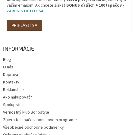
vaším emailom. Ak chcete získať
BONUS ďalších + 100 lapačov
-
ZAREGISTRUJTE SA!
PRIHLÁSIŤ SA
INFORMÁCIE
Blog
O nás
Doprava
Kontakty
Reklamácie
Ako nakupovať?
Spolupráca
Vernostný klub Bohostyle
Zbierajte lapače v bonusovom programe
Všeobecné obchodné podmienky
Ochrana osobných údajov