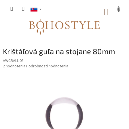
Prejsť
na
NÁKUP
obsah
KOŠÍK
Krištáľová guľa na stojane 80mm
AWCBALL-05
Priemerné
2 hodnotenia
Podrobnosti hodnotenia
hodnotenie
produktu
je
5,0
z
5
hviezdičiek.