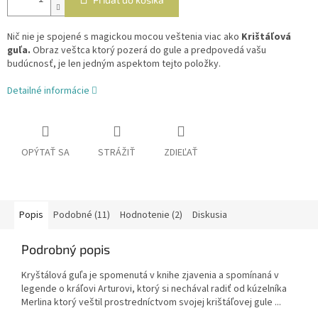
Nič nie je spojené s magickou mocou veštenia viac ako
Krištáľová
guľa.
Obraz veštca ktorý pozerá do gule a predpovedá vašu
budúcnosť, je len jedným aspektom tejto položky.
Detailné informácie
OPÝTAŤ SA
STRÁŽIŤ
ZDIEĽAŤ
Popis
Podobné (11)
Hodnotenie (2)
Diskusia
Podrobný popis
Kryštálová guľa je spomenutá v knihe zjavenia a spomínaná v
legende o kráľovi Arturovi, ktorý si nechával radiť od kúzelníka
Merlina ktorý veštil prostredníctvom svojej krištáľovej gule ...