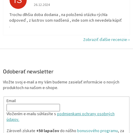
IS
Hodnotenie obchodu je 5 z 5 hviezdičiek.
26.12.2024
Trochu dlhšia doba dodania , na položenú otázku rýchla
odpoveď , z lustrov som nadšená , inde som ich nevedela kúpiť
.
Zobraziť ďalšie recenzie
Z
á
p
ä
Odoberať newsletter
t
Vložte svoj e-mail a my Vám budeme zasielať informácie o nových
i
produktoch na našom e-shope.
e
Email
Vložením e-mailu súhlasíte s
podmienkami ochrany osobných
údajov.
Zároveň získate
+50 lapačov
do nášho
bonusového programu
, za