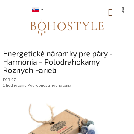
Prejsť
na
NÁKUP
obsah
KOŠÍK
Energetické náramky pre páry -
Harmónia - Polodrahokamy
Rôznych Farieb
FGB-07
Priemerné
1 hodnotenie
Podrobnosti hodnotenia
hodnotenie
produktu
je
5,0
z
5
hviezdičiek.