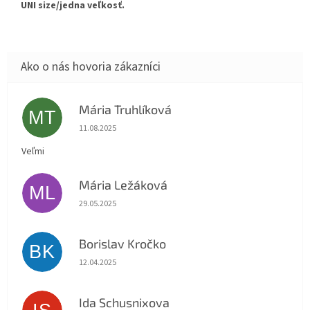
UNI size/jedna veľkosť.
Mária Truhlíková
MT
Hodnotenie obchodu je 5 z 5 hviezdičiek.
11.08.2025
Veľmi
Mária Ležáková
ML
Hodnotenie obchodu je 5 z 5 hviezdičiek.
29.05.2025
Borislav Kročko
BK
Hodnotenie obchodu je 5 z 5 hviezdičiek.
12.04.2025
Ida Schusnixova