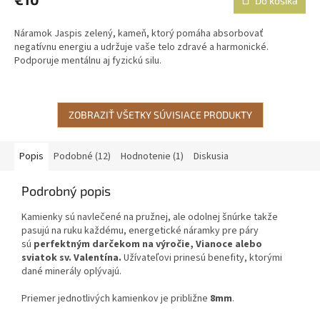
Do košíka
Náramok Jaspis zelený, kameň, ktorý pomáha absorbovať
negatívnu energiu a udržuje vaše telo zdravé a harmonické.
Podporuje mentálnu aj fyzickú silu.
ZOBRAZIŤ VŠETKY SÚVISIACE PRODUKTY
Popis
Podobné (12)
Hodnotenie (1)
Diskusia
Podrobný popis
Kamienky sú navlečené na pružnej, ale odolnej šnúrke takže
pasujú na ruku každému, energetické náramky pre páry
sú
perfektným darčekom na výročie, Vianoce alebo
sviatok sv. Valentína.
Užívateľovi prinesú benefity, ktorými
dané minerály oplývajú.
Priemer jednotlivých kamienkov je približne
8mm
.