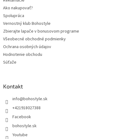
Reklamácie
Ako nakupovať?
Spolupráca
Vernostný klub Bohostyle
Zbierajte lapače v bonusovom programe
Všeobecné obchodné podmienky
Ochrana osobných údajov
Hodnotenie obchodu
Súťaže
Kontakt
info
@
bohostyle.sk
+421918027388
Facebook
bohostyle.sk
Youtube