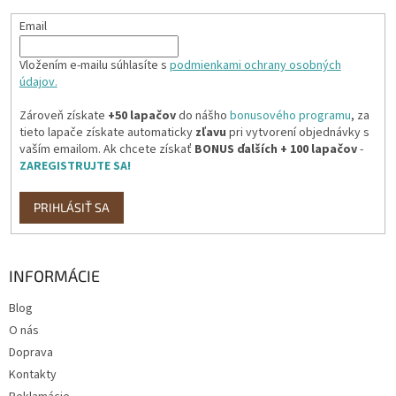
Email
Vložením e-mailu súhlasíte s
podmienkami ochrany osobných
údajov.
Zároveň získate
+50 lapačov
do nášho
bonusového programu
, za
tieto lapače získate automaticky
zľavu
pri vytvorení objednávky s
vaším emailom. Ak chcete získať
BONUS ďalších + 100 lapačov
-
ZAREGISTRUJTE SA!
PRIHLÁSIŤ SA
INFORMÁCIE
Blog
O nás
Doprava
Kontakty