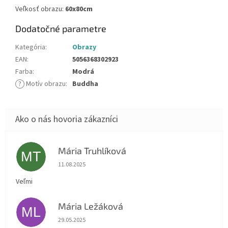
Veľkosť obrazu:
60x80cm
Dodatočné parametre
Kategória
:
Obrazy
EAN
:
5056368302923
Farba
:
Modrá
?
Motív obrazu
:
Buddha
Mária Truhlíková
MT
Hodnotenie obchodu je 5 z 5 hviezdičiek.
11.08.2025
Veľmi
Mária Ležáková
ML
Hodnotenie obchodu je 5 z 5 hviezdičiek.
29.05.2025