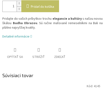
Pridať do košíka
Pridajte do vašich príbytkov trochu
elegancie a kultúry
s našou novou
škálou
Budha Obrazov.
Sú ručne maľované remeselníkmi na Bali na
plátno najvyššej kvality.
Detailné informácie
OPÝTAŤ SA
STRÁŽIŤ
ZDIEĽAŤ
Súvisiaci tovar
Kód:
4145