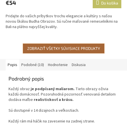
€54
Do košíka
Pridajte do vašich príbytkov trochu elegancie a kultúry s našou
novou škálou Budha Obrazov. Sú ručne maľované remeselníkmi na
Bali na plátno najvyššej kvality.
ZOBRAZIŤ VŠETKY SÚVISIACE PRODUKTY
Popis
Podobné (10)
Hodnotenie
Diskusia
Podrobný popis
Každý obraz
je podpísaný maliarom.
Tieto obrazy oživia
každú domácnosť. Pozoruhodná pozornosť venovaná detailom
dodáva maľbe
realistickosť a krásu.
Sú dostupné v 14 dizajnoch a veľkostiach.
Každý rám má háčik na zavesenie na zadnej strane.