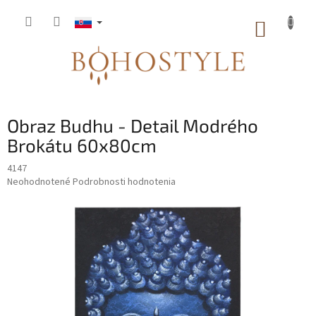
Prejsť
na
NÁKUP
obsah
KOŠÍK
Obraz Budhu - Detail Modrého
Brokátu 60x80cm
4147
Priemerné
Neohodnotené
Podrobnosti hodnotenia
hodnotenie
produktu
je
0,0
z
5
hviezdičiek.