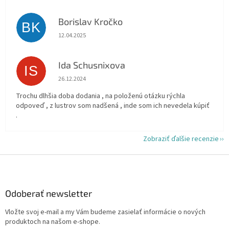
Borislav Kročko
BK
Hodnotenie obchodu je 5 z 5 hviezdičiek.
12.04.2025
Ida Schusnixova
IS
Hodnotenie obchodu je 5 z 5 hviezdičiek.
26.12.2024
Trochu dlhšia doba dodania , na položenú otázku rýchla
odpoveď , z lustrov som nadšená , inde som ich nevedela kúpiť
.
Zobraziť ďalšie recenzie
Z
á
p
ä
Odoberať newsletter
t
Vložte svoj e-mail a my Vám budeme zasielať informácie o nových
i
produktoch na našom e-shope.
e