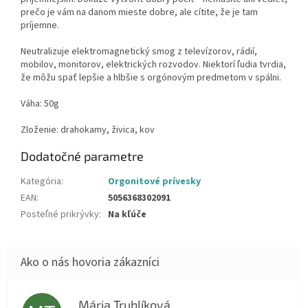
prečo je vám na danom mieste dobre, ale cítite, že je tam
príjemne.
Neutralizuje elektromagnetický smog z televízorov, rádií,
mobilov, monitorov, elektrických rozvodov. Niektorí ľudia tvrdia,
že môžu spať lepšie a hlbšie s orgónovým predmetom v spálni.
Váha: 50g
Zloženie: drahokamy, živica, kov
Dodatočné parametre
Kategória
:
Orgonitové prívesky
EAN
:
5056368302091
Posteľné prikrývky
:
Na kľúče
Mária Truhlíková