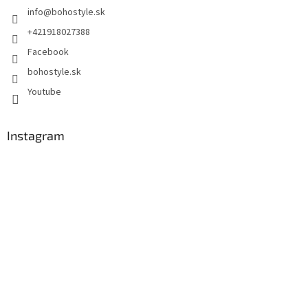
info
@
bohostyle.sk
+421918027388
Facebook
bohostyle.sk
Youtube
Instagram