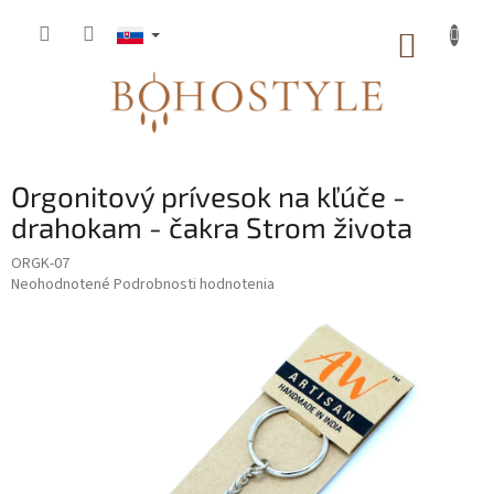
Prejsť
na
NÁKUP
obsah
KOŠÍK
Orgonitový prívesok na kľúče -
drahokam - čakra Strom života
ORGK-07
Priemerné
Neohodnotené
Podrobnosti hodnotenia
hodnotenie
produktu
je
0,0
z
5
hviezdičiek.