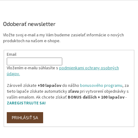
Z
á
p
ä
Odoberať newsletter
t
Vložte svoj e-mail a my Vám budeme zasielať informácie o nových
i
produktoch na našom e-shope.
e
Email
Vložením e-mailu súhlasíte s
podmienkami ochrany osobných
údajov.
Zároveň získate
+50 lapačov
do nášho
bonusového programu
, za
tieto lapače získate automaticky
zľavu
pri vytvorení objednávky s
vaším emailom. Ak chcete získať
BONUS ďalších + 100 lapačov
-
ZAREGISTRUJTE SA!
PRIHLÁSIŤ SA