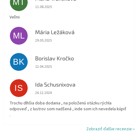
MT
Hodnotenie obchodu je 5 z 5 hviezdičiek.
11.08.2025
Veľmi
Mária Ležáková
ML
Hodnotenie obchodu je 5 z 5 hviezdičiek.
29.05.2025
Borislav Kročko
BK
Hodnotenie obchodu je 5 z 5 hviezdičiek.
12.04.2025
Ida Schusnixova
IS
Hodnotenie obchodu je 5 z 5 hviezdičiek.
26.12.2024
Trochu dlhšia doba dodania , na položenú otázku rýchla
odpoveď , z lustrov som nadšená , inde som ich nevedela kúpiť
.
Zobraziť ďalšie recenzie