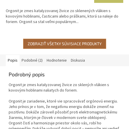
Orgonit je zmes katalyzovanej živice zo sklenených vlákien s
kovovými hoblinami, časticami alebo práškami, ktorá sa naleje do
foriem. Orgonit sa stal veľmi populárnym...
ZOBRAZIŤ VŠETKY SÚVISIACE PRODUKTY
Popis
Podobné (2)
Hodnotenie
Diskusia
Podrobný popis
Orgonit je zmes katalyzovanej živice zo sklených vlákien s
kovovými hoblinami naliatych do foriem.
Orgonit je zariadenie, ktoré vie spracovávať orgónovú energiu.
Jeho prínos je v tom, že negatívnu energiu dokáže zmeniť na
pozitívnu. Dokáže zároveň pôsobiť proti elektromagnetickému
žiareniu, ktorým je človek v modernom svete obklopený.
Orgonit čistí a harmonizuje priestor okolo vás, robí ho
príjemnejším. Dokáže vytvoriť dobrý pocit – nemusíte ani vedieť,