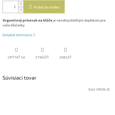
Pridať do košíka
Orgonitový prívesok na kľúče
je neodmysliteľným doplnkom pre
vaše kľúčenky.
Detailné informácie
OPÝTAŤ SA
STRÁŽIŤ
ZDIEĽAŤ
Súvisiaci tovar
Kód:
ORGN-25