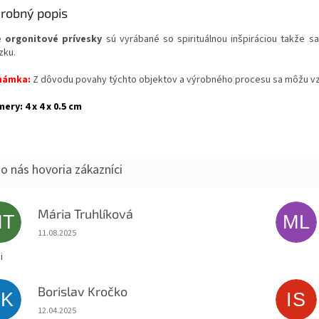
robný popis
 orgonitové prívesky
sú vyrábané so spirituálnou inšpiráciou takže 
zku.
námka:
Z dôvodu povahy týchto objektov a výrobného procesu sa môžu vzory
ery: 4 x 4 x 0.5 cm
Mária Truhlíková
MT
ML
Hodnotenie obchodu je 5 z 5 hviezdičiek.
11.08.2025
i
Borislav Kročko
BK
IS
Hodnotenie obchodu je 5 z 5 hviezdičiek.
12.04.2025