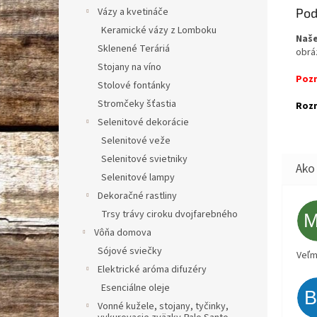
Vázy a kvetináče
Pod
Keramické vázy z Lomboku
Naše
Sklenené Teráriá
obrá
Stojany na víno
Poz
Stolové fontánky
Stromčeky šťastia
Rozm
Selenitové dekorácie
Selenitové veže
Selenitové svietniky
Selenitové lampy
Dekoračné rastliny
Trsy trávy ciroku dvojfarebného
Vôňa domova
Sójové sviečky
Veľm
Elektrické aróma difuzéry
Esenciálne oleje
Vonné kužele, stojany, tyčinky,