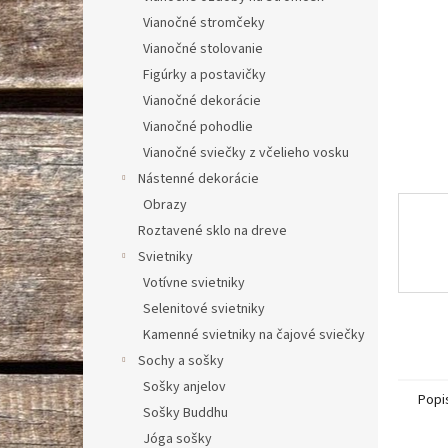
Vianočné stromčeky
Vianočné stolovanie
Figúrky a postavičky
Vianočné dekorácie
Vianočné pohodlie
Vianočné sviečky z včelieho vosku
Nástenné dekorácie
Obrazy
Roztavené sklo na dreve
Svietniky
Votívne svietniky
Selenitové svietniky
Kamenné svietniky na čajové sviečky
Sochy a sošky
Sošky anjelov
Popi
Sošky Buddhu
Jóga sošky