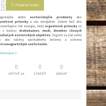
Pridať do košíka
gickejšie alebo
ezoterickejšie predmety
ako
gonitové prívesky
u nás nenájdete. Známe tiež ako
usmerňujúce tok energie, tieto
orgonitové prívesky
sú
é z kúskov
drahokamov
,
medi
,
úlomkov rôznych
zaliatych ezoterických objektov.
Orgonit sa stal veľmi
ny ako nástroj spirituálneho liečenia a ochrana
ktromagnetickým znečistením.
informácie
OPÝTAŤ SA
STRÁŽIŤ
ZDIEĽAŤ