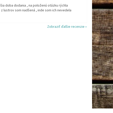
šia doba dodania , na položenú otázku rýchla
 z lustrov som nadšená , inde som ich nevedela
Zobraziť ďalšie recenzie