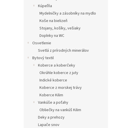
Kúpeľňa
Mydelničky a zásobníky na mydlo
Koše na bielizeň
Stojany, košíky, vešiaky
Doplnky na WC
Osvetlenie
Svetlá z prírodných minerálov
Bytový textil
Koberce a koberčeky
Okrúhle koberce z juty
Indické koberce
Koberce z morskej trávy
Koberce Kilim
Vankúše a poťahy
Obliečky na vankúš Kilim
Deky a prehozy
Lapače snov