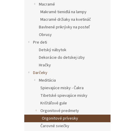
Macramé
Makramé tienidlá na lampy
Macramé držiaky na kvetináč
Bavlnené prikrývky na posteľ
Obrusy
Pre deti
Detský nábytok
Dekorácie do detskej izby
Hračky
Darčeky
Meditácia
Spievajúce misky - Čakra
Tibetské spievajúce misky
Krištáľové gule
Orgonitové predmety
Orgonitové prívesky
Čarovné sviečky