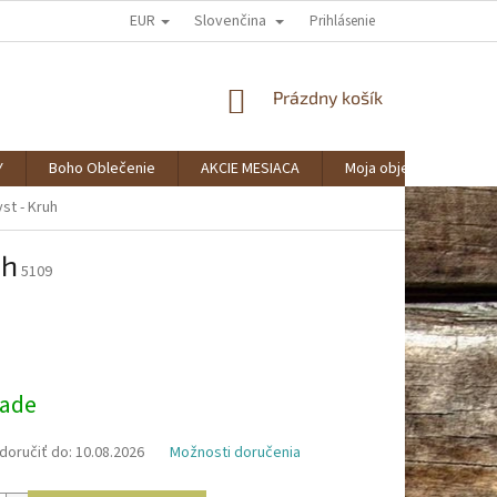
EUR
Slovenčina
AKO NAKUPOVAŤ?
SPOLUPRÁCA
VERNOSTNÝ KLUB BOHOSTYLE
Prihlásenie
NÁKUPNÝ
Prázdny košík
KOŠÍK
Y
Boho Oblečenie
AKCIE MESIACA
Moja objednávka
st - Kruh
uh
5109
ová
lade
oručiť do:
10.08.2026
Možnosti doručenia