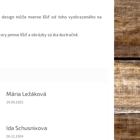
sa design môže mierne líšiť od toho vyobrazeného na
 jemne líšiť a obrázky sú iba ilustračné.
Mária Ležáková
Hodnotenie obchodu je 5 z 5 hviezdičiek.
29.05.2025
Ida Schusnixova
Hodnotenie obchodu je 5 z 5 hviezdičiek.
26.12.2024