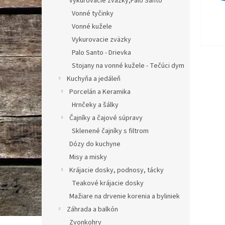
vykurovacie zväzky,Palo Santo
Vonné tyčinky
Vonné kužele
Vykurovacie zväzky
Palo Santo - Drievka
Stojany na vonné kužele - Tečúci dym
Kuchyňa a jedáleň
Porcelán a Keramika
Hrnčeky a šálky
Čajníky a čajové súpravy
Sklenené čajníky s filtrom
Dózy do kuchyne
Misy a misky
Krájacie dosky, podnosy, tácky
Teakové krájacie dosky
Mažiare na drvenie korenia a byliniek
Záhrada a balkón
Zvonkohry