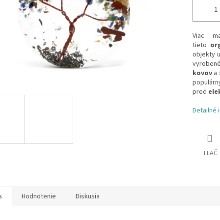
Viac ma
tieto
or
objekty 
vyroben
kovov
a
populár
pred
ele
Detailné 
TLAČ
s
Hodnotenie
Diskusia