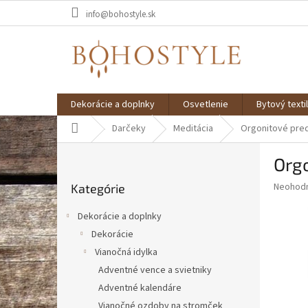
Prejsť
info@bohostyle.sk
na
obsah
Dekorácie a doplnky
Osvetlenie
Bytový textil
Domov
Darčeky
Meditácia
Orgonitové pre
B
Org
o
Preskočiť
č
Priemer
Neohod
Kategórie
kategórie
n
hodnote
ý
produkt
Dekorácie a doplnky
p
je
Dekorácie
0,0
a
z
Vianočná idylka
n
5
e
Adventné vence a svietniky
hviezdič
l
Adventné kalendáre
Vianočné ozdoby na stromček