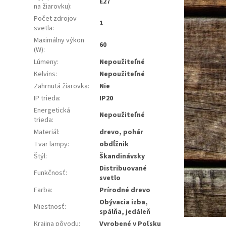
E27
na žiarovku)
:
Počet zdrojov
1
svetla
:
Maximálny výkon
60
(W)
:
Lúmeny
:
Nepoužiteľné
Kelvins
:
Nepoužiteľné
Zahrnutá žiarovka
:
Nie
IP trieda
:
IP20
Energetická
Nepoužiteľné
trieda
:
Materiál
:
drevo, pohár
Tvar lampy
:
obdĺžnik
Štýl
:
Škandinávsky
Distribuované
Funkčnosť
:
svetlo
Farba
:
Prírodné drevo
Obývacia izba,
Miestnosť
:
spálňa, jedáleň
Krajina pôvodu
:
Vyrobené v Poľsku