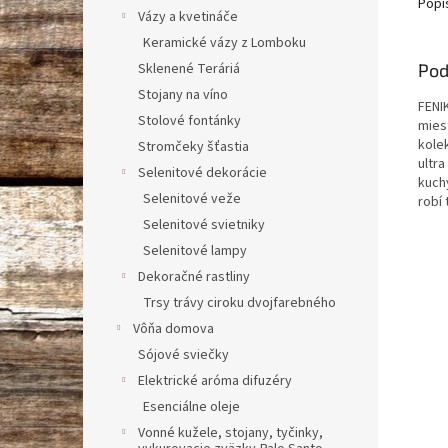
Popi
Vázy a kvetináče
Keramické vázy z Lomboku
Sklenené Teráriá
Pod
Stojany na víno
FENI
Stolové fontánky
mies
kole
Stromčeky šťastia
ultr
Selenitové dekorácie
kuchy
Selenitové veže
robí
Selenitové svietniky
Selenitové lampy
Dekoračné rastliny
Trsy trávy ciroku dvojfarebného
Vôňa domova
Sójové sviečky
Elektrické aróma difuzéry
Esenciálne oleje
Vonné kužele, stojany, tyčinky,