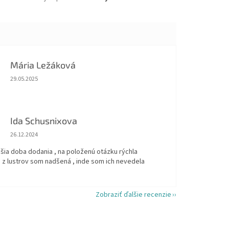
Mária Ležáková
Hodnotenie obchodu je 5 z 5 hviezdičiek.
29.05.2025
Ida Schusnixova
Hodnotenie obchodu je 5 z 5 hviezdičiek.
26.12.2024
šia doba dodania , na položenú otázku rýchla
 z lustrov som nadšená , inde som ich nevedela
Zobraziť ďalšie recenzie