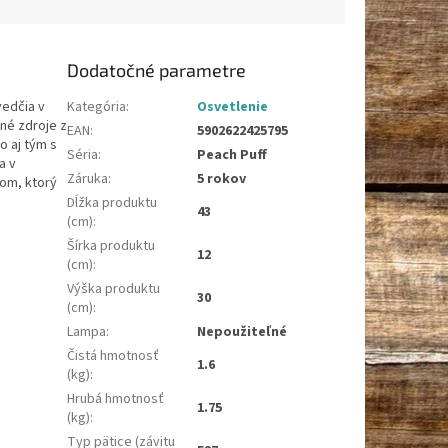
Dodatočné parametre
vedčia v
Kategória
:
Osvetlenie
né zdroje z
EAN
:
5902622425795
o aj tým s
Séria
:
Peach Puff
a v
Záruka
:
5 rokov
lom, ktorý
Dĺžka produktu
43
(cm)
:
Šírka produktu
12
(cm)
:
Výška produktu
30
(cm)
:
Lampa
:
Nepoužiteľné
Čistá hmotnosť
1.6
(kg)
:
Hrubá hmotnosť
1.75
(kg)
:
Typ pätice (závitu