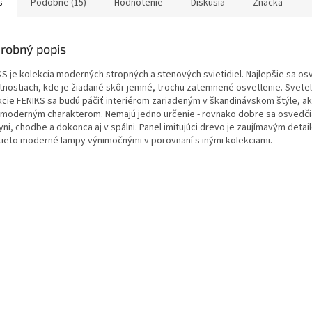
s
Podobné (15)
Hodnotenie
Diskusia
Značka
robný popis
KS je kolekcia moderných stropných a stenových svietidiel. Najlepšie sa os
tnostiach, kde je žiadané skôr jemné, trochu zatemnené osvetlenie. Svetel
kcie FENIKS sa budú páčiť interiérom zariadeným v škandinávskom štýle, ak
a moderným charakterom. Nemajú jedno určenie - rovnako dobre sa osvedči
ni, chodbe a dokonca aj v spálni. Panel imitujúci drevo je zaujímavým detai
 tieto moderné lampy výnimočnými v porovnaní s inými kolekciami.