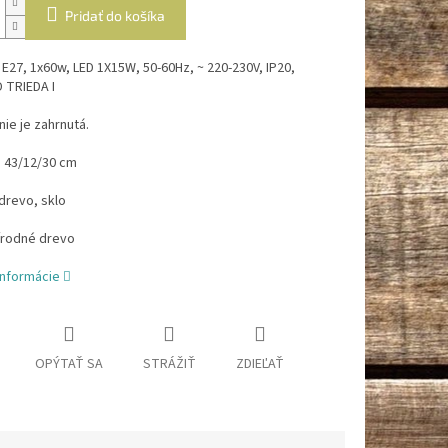
Pridať do košíka
 E27, 1x60w, LED 1X15W, 50-60Hz, ~ 220-230V, IP20,
 TRIEDA I
nie je zahrnutá.
 43/12/30 cm
 drevo, sklo
írodné drevo
informácie
OPÝTAŤ SA
STRÁŽIŤ
ZDIEĽAŤ