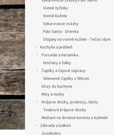
vykurovacie zväzky,Palo Santo
Vonné tyčinky
Vonné kužele
Vykurovacie zväzky
Palo Santo - Drievka
Stojany na vonné kužele - Tečúci dym
Kuchyňa a jedáleň
Porcelán a Keramika
Hrnčeky a šálky
Čajníky a čajové súpravy
Sklenené čajníky s filtrom
Dózy do kuchyne
Misy a misky
Krájacie dosky, podnosy, tácky
Teakové krájacie dosky
Mažiare na drvenie korenia a byliniek
Záhrada a balkón
Zvonkohry