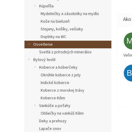
Kúpeľňa
Mydelničky a zásobníky na mydlo
Koše na bielizeň
Stojany, košíky, vešiaky
Doplnky na WC
Osvetlenie
Svetlá z prírodných minerálov
Veľm
Bytový textil
Koberce a koberčeky
Okrúhle koberce z juty
Indické koberce
Koberce z morskej trávy
Koberce Kilim
Vankúše a poťahy
Obliečky na vankúš Kilim
Deky a prehozy
Lapače snov