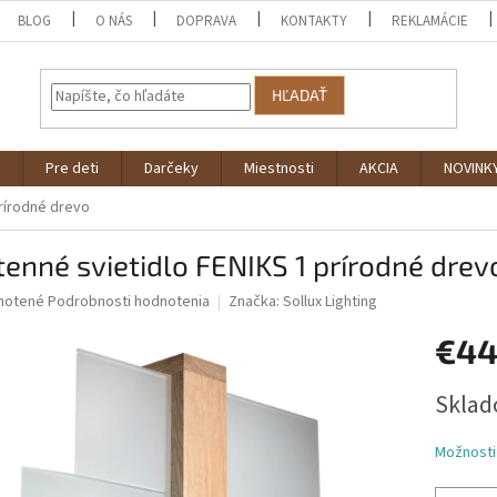
BLOG
O NÁS
DOPRAVA
KONTAKTY
REKLAMÁCIE
HĽADAŤ
Pre deti
Darčeky
Miestnosti
AKCIA
NOVINK
prírodné drevo
enné svietidlo FENIKS 1 prírodné drev
né
notené
Podrobnosti hodnotenia
Značka:
Sollux Lighting
nie
€44
u
Jednotk
Sklad
cena:
iek.
Možnosti