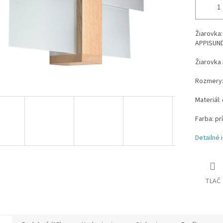
Žiarovka:
APPISUND
Žiarovka 
Rozmery:
Materiál:
Farba: pr
Detailné 
TLAČ