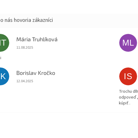
Mária Truhlíková
MT
ML
Hodnotenie obchodu je 5 z 5 hviezdičiek.
11.08.2025
i
Borislav Kročko
BK
IS
Hodnotenie obchodu je 5 z 5 hviezdičiek.
12.04.2025
Trochu dlh
odpoveď ,
kúpiť .