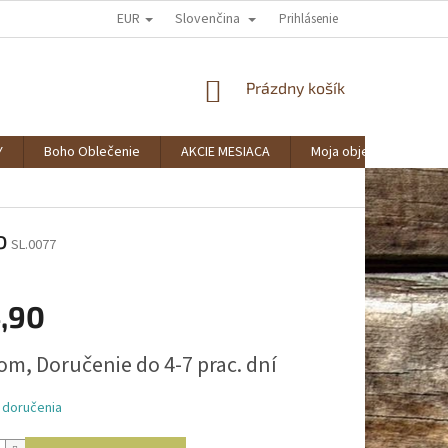
EUR
Slovenčina
AKO NAKUPOVAŤ?
SPOLUPRÁCA
VERNOSTNÝ KLUB BOHOSTYLE
Prihlásenie
NÁKUPNÝ
Prázdny košík
KOŠÍK
Y
Boho Oblečenie
AKCIE MESIACA
Moja objednávka
o
SL.0077
,90
ová
om, Doručenie do 4-7 prac. dní
 doručenia