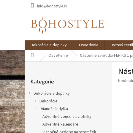
Prejsť
info@bohostyle.sk
na
obsah
Dekorácie a doplnky
Osvetlenie
Bytový textil
Domov
Osvetlenie
Nástenné svietidlo FENIKS 1 
B
Nást
o
Preskočiť
č
Priemer
Neohod
Kategórie
kategórie
n
hodnote
ý
produkt
Dekorácie a doplnky
p
je
Dekorácie
0,0
a
z
Vianočná idylka
n
5
e
Adventné vence a svietniky
hviezdič
l
Adventné kalendáre
Vianočné ozdoby na stromček