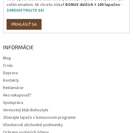
vaším emailom. Ak chcete získať
BONUS ďalších + 100 lapačov
-
ZAREGISTRUJTE SA!
PRIHLÁSIŤ SA
INFORMÁCIE
Blog
O nás
Doprava
Kontakty
Reklamácie
Ako nakupovať?
Spolupráca
Vernostný klub Bohostyle
Zbierajte lapače v bonusovom programe
Všeobecné obchodné podmienky
Ochrana osobných údajov