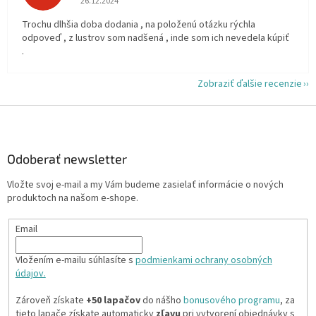
26.12.2024
Trochu dlhšia doba dodania , na položenú otázku rýchla
odpoveď , z lustrov som nadšená , inde som ich nevedela kúpiť
.
Zobraziť ďalšie recenzie
Z
á
p
ä
Odoberať newsletter
t
Vložte svoj e-mail a my Vám budeme zasielať informácie o nových
i
produktoch na našom e-shope.
e
Email
Vložením e-mailu súhlasíte s
podmienkami ochrany osobných
údajov.
Zároveň získate
+50 lapačov
do nášho
bonusového programu
, za
tieto lapače získate automaticky
zľavu
pri vytvorení objednávky s