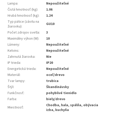
Lampa
:
Nepoužiteľné
Čistá hmotnosť (kg)
:
1.06
Hrubá hmotnosť (kg)
:
1.24
Typ pätice (závitu na
GU10
žiarovku)
:
Počet zdrojov svetla
:
3
Maximálny výkon (W)
:
10
Lúmeny
:
Nepoužiteľné
Kelvins
:
Nepoužiteľné
Zahrnutá žiarovka
:
Nie
IP trieda
:
IP20
Energetická trieda
:
Nepoužiteľné
Materiál
:
oceľ/drevo
Tvar lampy
:
trubica
Štýl
:
Škandinávsky
Funkčnosť
:
pohyblivé tienidlo
Farba
:
biely/drevo
Chodba, hala, spálňa, obývacia
Miestnosť
:
izba, kuchyňa