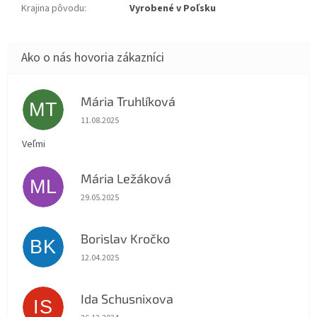
Krajina pôvodu
:
Vyrobené v Poľsku
Mária Truhlíková
MT
Hodnotenie obchodu je 5 z 5 hviezdičiek.
11.08.2025
Veľmi
Mária Ležáková
ML
Hodnotenie obchodu je 5 z 5 hviezdičiek.
29.05.2025
Borislav Kročko
BK
Hodnotenie obchodu je 5 z 5 hviezdičiek.
12.04.2025
Ida Schusnixova
IS
Hodnotenie obchodu je 5 z 5 hviezdičiek.