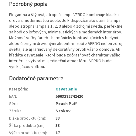
Podrobný popis
Elegantná a štýlová, stropná lampa VERDO kombinuje klasiku
dreva s modernosťou ocele. Je k dispozícii ako stenná lampa
alebo stropná lampa s 1, 2, 3 alebo 4 zdrojmi svetla, perfektne
sa hodí do loftových, minimalistických a moderných interiérov.
Možnosť voľby farieb - harmónicky kontrastujúcich s bielymi
alebo čiernymi drevenými akcentmi - robí z VERDO nielen zdroj
svetla, ale aj rafinovaný dekoratívny prvok vášho domova. Ak
hľadáte osvetlenie, ktoré bude zdôrazňovať charakter vášho
interiéru a vytvorí mu jedinečnú atmosféru - VERDO bude
vynikajúcou voľbou.
Dodatočné parametre
Kategória
:
Osvetlenie
EAN
:
5903282742420
Séria
:
Peach Puff
Záruka
:
5 rokov
Dĺžka produktu (cm)
:
33
Šírka produktu (cm)
:
33
Výška produktu (cm)
:
17