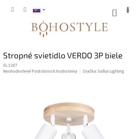
Prejsť
na
NÁKUP
obsah
KOŠÍK
Stropné svietidlo VERDO 3P biele
SL.1287
Priemerné
Neohodnotené
Podrobnosti hodnotenia
Značka:
Sollux Lighting
hodnotenie
produktu
je
0,0
z
5
hviezdičiek.