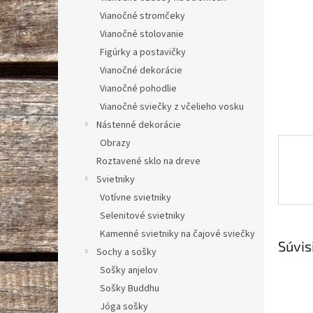
Vianočné stromčeky
Vianočné stolovanie
Figúrky a postavičky
Vianočné dekorácie
Vianočné pohodlie
Vianočné sviečky z včelieho vosku
Nástenné dekorácie
Obrazy
Roztavené sklo na dreve
Svietniky
Votívne svietniky
Selenitové svietniky
Kamenné svietniky na čajové sviečky
Súvis
Sochy a sošky
Sošky anjelov
Sošky Buddhu
Jóga sošky