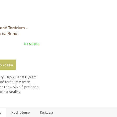
ené Terárium -
a na Rohu
Na sklade
o košíka
y: 10,5 x 10,5 x 10,5 cm
né terárium v tvare
na rohu. Skvelé pre boho
cie a rastliny.
s
Hodnotenie
Diskusia