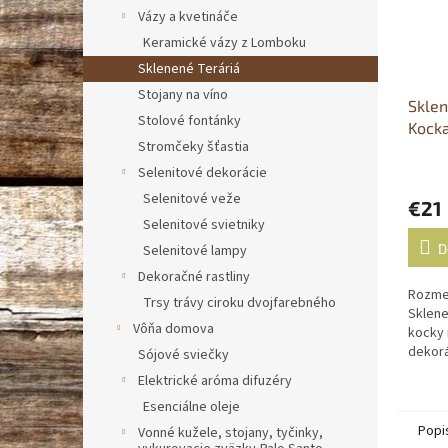
Vázy a kvetináče
Keramické vázy z Lomboku
Sklenené Teráriá
Stojany na víno
Sklen
Stolové fontánky
Kock
Stromčeky šťastia
Selenitové dekorácie
Selenitové veže
€21
Selenitové svietniky
D
Selenitové lampy
Dekoračné rastliny
Rozmer
Trsy trávy ciroku dvojfarebného
Sklene
Vôňa domova
kocky 
dekorá
Sójové sviečky
Elektrické aróma difuzéry
Esenciálne oleje
Popi
Vonné kužele, stojany, tyčinky,