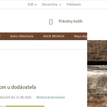
EUR
Slovenčina
AKO NAKUPOVAŤ?
SPOLUPRÁCA
VERNOSTNÝ KLUB BOHOSTYLE
Prihlásenie
NÁKUPNÝ
Prázdny košík
KOŠÍK
Y
Boho Oblečenie
AKCIE MESIACA
Moja objednávka
ová
om u dodávateľa
oručiť do:
11.08.2026
Možnosti doručenia