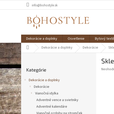
Prejsť
info@bohostyle.sk
na
obsah
Dekorácie a doplnky
Osvetlenie
Bytový textil
Domov
Dekorácie a doplnky
Dekorácie
Skl
B
Skle
o
Preskočiť
č
Priemer
Neohod
Kategórie
kategórie
n
hodnote
ý
produkt
Dekorácie a doplnky
p
je
Dekorácie
0,0
a
z
Vianočná idylka
n
5
e
Adventné vence a svietniky
hviezdič
l
Adventné kalendáre
Vianočné ozdoby na stromček