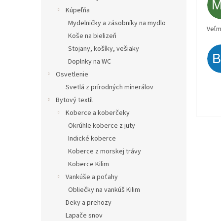
Kúpeľňa
Mydelničky a zásobníky na mydlo
Veľm
Koše na bielizeň
Stojany, košíky, vešiaky
Doplnky na WC
Osvetlenie
Svetlá z prírodných minerálov
Bytový textil
Koberce a koberčeky
Okrúhle koberce z juty
Indické koberce
Koberce z morskej trávy
Koberce Kilim
Vankúše a poťahy
Obliečky na vankúš Kilim
Deky a prehozy
Lapače snov