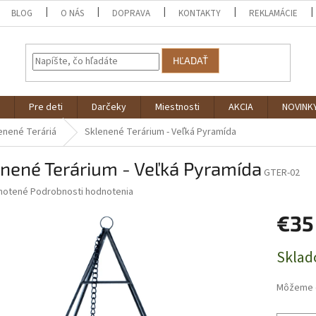
BLOG
O NÁS
DOPRAVA
KONTAKTY
REKLAMÁCIE
HĽADAŤ
Pre deti
Darčeky
Miestnosti
AKCIA
NOVINK
enené Teráriá
Sklenené Terárium - Veľká Pyramída
nené Terárium - Veľká Pyramída
GTER-02
né
notené
Podrobnosti hodnotenia
nie
€35
u
Jednotk
Sklad
cena:
iek.
Môžeme d