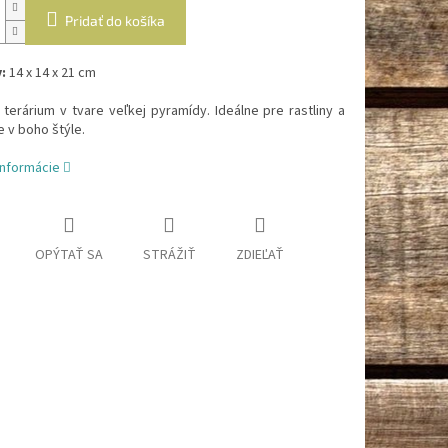
Pridať do košíka
:
14 x 14 x 21 cm
terárium v tvare veľkej pyramídy. Ideálne pre rastliny a
 v boho štýle.
informácie
OPÝTAŤ SA
STRÁŽIŤ
ZDIEĽAŤ