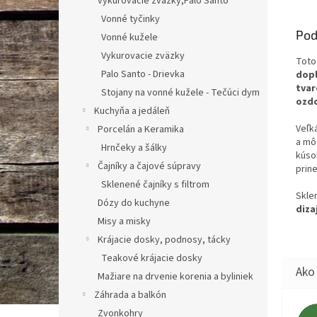
vykurovacie zväzky,Palo Santo
Vonné tyčinky
Pod
Vonné kužele
Vykurovacie zväzky
Tot
Palo Santo - Drievka
dop
tva
Stojany na vonné kužele - Tečúci dym
ozd
Kuchyňa a jedáleň
Veľk
Porcelán a Keramika
a mô
Hrnčeky a šálky
kúso
Čajníky a čajové súpravy
prin
Sklenené čajníky s filtrom
Skle
Dózy do kuchyne
diza
Misy a misky
Krájacie dosky, podnosy, tácky
Teakové krájacie dosky
Mažiare na drvenie korenia a byliniek
Záhrada a balkón
Zvonkohry