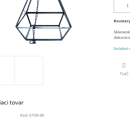
Rozmery
Sklenené 
dekorácie
Detailné 
TLAČ
iaci tovar
Kód:
GTER-06