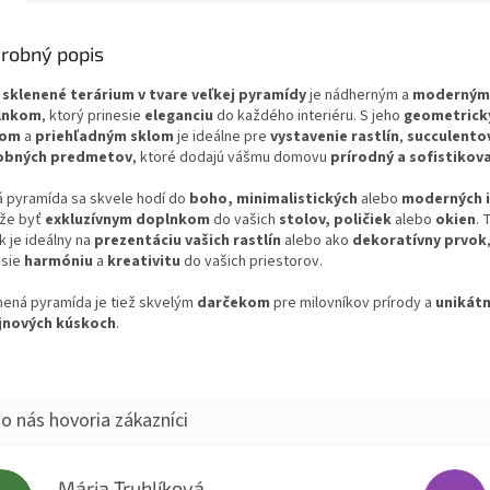
robný popis
o
sklenené terárium v tvare veľkej pyramídy
je nádherným a
moderným
lnkom
, ktorý prinesie
eleganciu
do každého interiéru. S jeho
geometric
rom
a
priehľadným sklom
je ideálne pre
vystavenie rastlín
,
succulento
obných predmetov
, ktoré dodajú vášmu domovu
prírodný a sofistikov
á pyramída sa skvele hodí do
boho, minimalistických
alebo
moderných i
že byť
exkluzívnym doplnkom
do vašich
stolov, poličiek
alebo
okien
. 
k je ideálny na
prezentáciu vašich rastlín
alebo ako
dekoratívny prvok
esie
harmóniu
a
kreativitu
do vašich priestorov.
nená pyramída je tiež skvelým
darčekom
pre milovníkov prírody a
unikát
jnových kúskoch
.
Mária Truhlíková