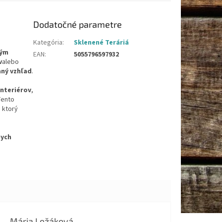
Dodatočné parametre
Kategória
:
Sklenené Teráriá
kým
EAN
:
5055796597932
v
alebo
aný vzhľad
.
nteriérov
,
Tento
, ktorý
nych
Mária Ležáková