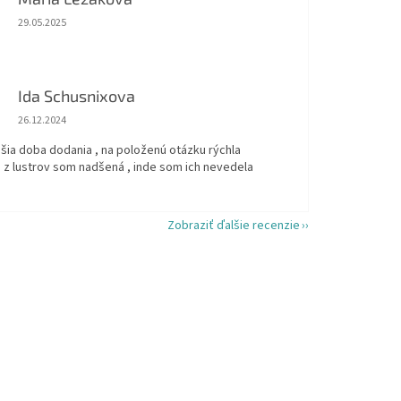
Hodnotenie obchodu je 5 z 5 hviezdičiek.
29.05.2025
Ida Schusnixova
Hodnotenie obchodu je 5 z 5 hviezdičiek.
26.12.2024
šia doba dodania , na položenú otázku rýchla
 z lustrov som nadšená , inde som ich nevedela
Zobraziť ďalšie recenzie