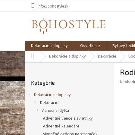
Prejsť
info@bohostyle.sk
na
obsah
Dekorácie a doplnky
Osvetlenie
Bytový textil
Domov
Dekorácie a doplnky
Dekorácie
Soc
B
Rodi
o
Preskočiť
č
Priemer
Neohod
Kategórie
kategórie
n
hodnote
ý
produkt
Dekorácie a doplnky
p
je
Dekorácie
0,0
a
z
Vianočná idylka
n
5
e
Adventné vence a svietniky
hviezdič
l
Adventné kalendáre
Vianočné ozdoby na stromček