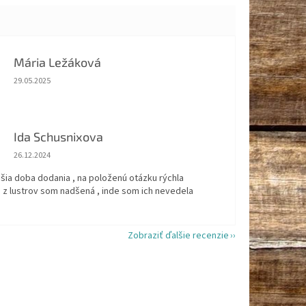
Mária Ležáková
Hodnotenie obchodu je 5 z 5 hviezdičiek.
29.05.2025
Ida Schusnixova
Hodnotenie obchodu je 5 z 5 hviezdičiek.
26.12.2024
šia doba dodania , na položenú otázku rýchla
 z lustrov som nadšená , inde som ich nevedela
Zobraziť ďalšie recenzie