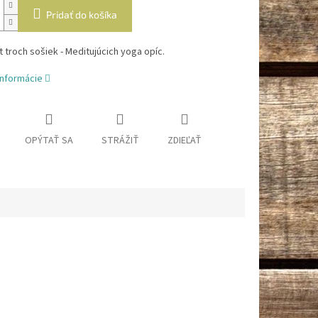
Pridať do košíka
 troch sošiek - Meditujúcich yoga opíc.
informácie
OPÝTAŤ SA
STRÁŽIŤ
ZDIEĽAŤ