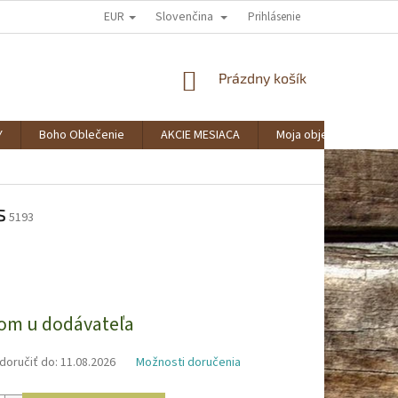
EUR
Slovenčina
AKO NAKUPOVAŤ?
SPOLUPRÁCA
VERNOSTNÝ KLUB BOHOSTYLE
Prihlásenie
NÁKUPNÝ
Prázdny košík
KOŠÍK
Y
Boho Oblečenie
AKCIE MESIACA
Moja objednávka
s
5193
ová
om u dodávateľa
oručiť do:
11.08.2026
Možnosti doručenia