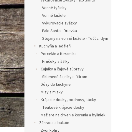
vykurovacie zväzky,Palo Santo
Vonné tyčinky
Vonné kužele
Vykurovacie zväzky
Palo Santo - Drievka
Stojany na vonné kužele - Tečúci dym
Kuchyňa a jedáleň
Porcelán a Keramika
Hrnčeky a šálky
Čajníky a čajové súpravy
Sklenené čajníky s filtrom
Dózy do kuchyne
Misy a misky
Krájacie dosky, podnosy, tácky
Teakové krájacie dosky
Mažiare na drvenie korenia a byliniek
Záhrada a balkón
Zvonkohry