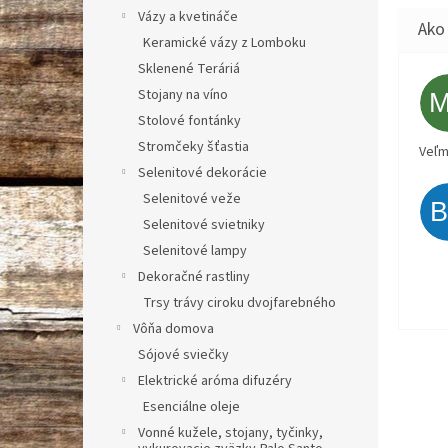
Vázy a kvetináče
Keramické vázy z Lomboku
Sklenené Teráriá
Stojany na víno
Stolové fontánky
Stromčeky šťastia
Veľm
Selenitové dekorácie
Selenitové veže
Selenitové svietniky
Selenitové lampy
Dekoračné rastliny
Trsy trávy ciroku dvojfarebného
Vôňa domova
Sójové sviečky
Elektrické aróma difuzéry
Esenciálne oleje
Vonné kužele, stojany, tyčinky,