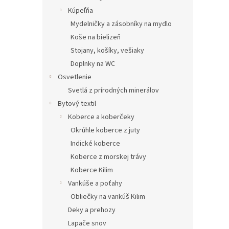
Kúpeľňa
Mydelničky a zásobníky na mydlo
Koše na bielizeň
Stojany, košíky, vešiaky
Doplnky na WC
Osvetlenie
Svetlá z prírodných minerálov
Bytový textil
Koberce a koberčeky
Okrúhle koberce z juty
Indické koberce
Koberce z morskej trávy
Koberce Kilim
Vankúše a poťahy
Obliečky na vankúš Kilim
Deky a prehozy
Lapače snov