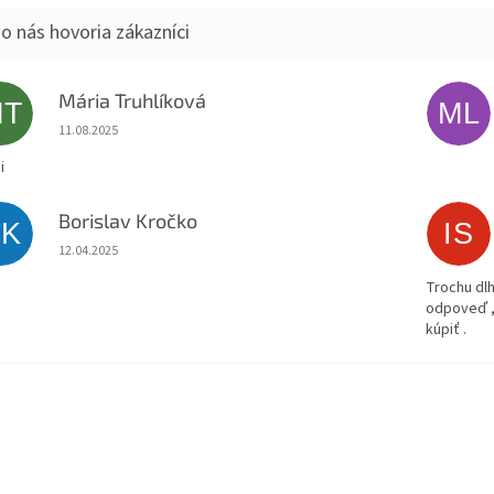
Mária Truhlíková
MT
ML
Hodnotenie obchodu je 5 z 5 hviezdičiek.
11.08.2025
i
Borislav Kročko
BK
IS
Hodnotenie obchodu je 5 z 5 hviezdičiek.
12.04.2025
Trochu dlh
odpoveď ,
kúpiť .