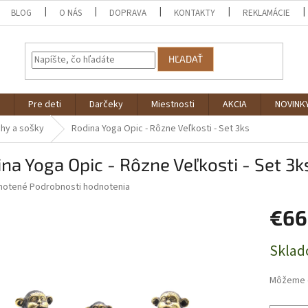
BLOG
O NÁS
DOPRAVA
KONTAKTY
REKLAMÁCIE
HĽADAŤ
Pre deti
Darčeky
Miestnosti
AKCIA
NOVINK
hy a sošky
Rodina Yoga Opic - Rôzne Veľkosti - Set 3ks
na Yoga Opic - Rôzne Veľkosti - Set 3k
né
notené
Podrobnosti hodnotenia
nie
€66
u
Jednotk
Sklad
cena:
iek.
Môžeme d