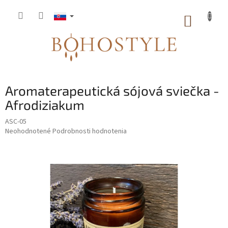
Prejsť
na
NÁKUP
obsah
KOŠÍK
Aromaterapeutická sójová sviečka -
Afrodiziakum
ASC-05
Priemerné
Neohodnotené
Podrobnosti hodnotenia
hodnotenie
produktu
je
0,0
z
5
hviezdičiek.