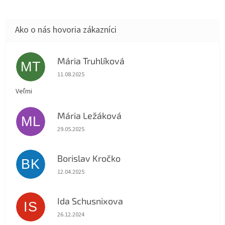
Mária Truhlíková
MT
Hodnotenie obchodu je 5 z 5 hviezdičiek.
11.08.2025
Veľmi
Mária Ležáková
ML
Hodnotenie obchodu je 5 z 5 hviezdičiek.
29.05.2025
Borislav Kročko
BK
Hodnotenie obchodu je 5 z 5 hviezdičiek.
12.04.2025
Ida Schusnixova
IS
Hodnotenie obchodu je 5 z 5 hviezdičiek.
26.12.2024