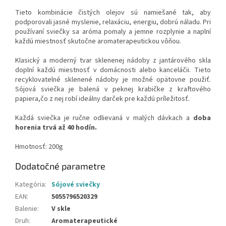
Tieto kombinácie čistých olejov sú namiešané tak, aby
podporovali jasné myslenie, relaxáciu, energiu, dobrú náladu. Pri
používaní sviečky sa aróma pomaly a jemne rozplynie a naplní
každú miestnosť skutočne aromaterapeutickou vôňou.
Klasický a moderný tvar sklenenej nádoby z jantárového skla
doplní každú miestnosť v domácnosti alebo kanceláčii. Tieto
recyklovatelné sklenené nádoby je možné opätovne použiť.
Sójová sviečka je balená v peknej krabičke z kraftového
papiera,čo z nej robí ideálny darček pre každú príležitosť.
Každá sviečka je ručne odlievaná v malých dávkach a
doba
horenia trvá až 40 hodín.
Hmotnosť: 200g
Dodatočné parametre
Kategória
:
Sójové sviečky
EAN
:
5055796520329
Balenie
:
V skle
Druh
:
Aromaterapeutické