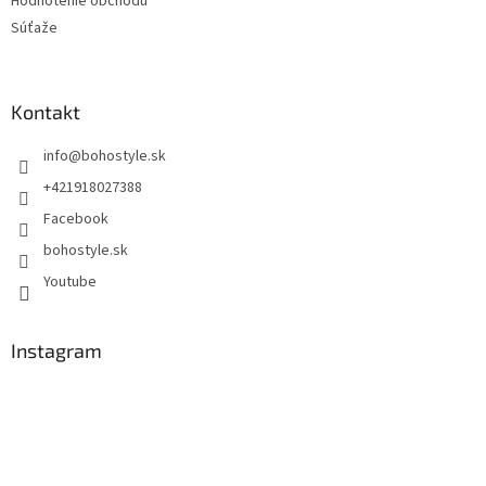
Hodnotenie obchodu
Súťaže
Kontakt
info
@
bohostyle.sk
+421918027388
Facebook
bohostyle.sk
Youtube
Instagram