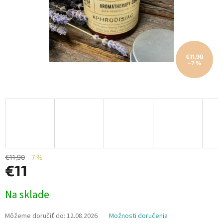
€11,90
–7 %
€11,90
–7 %
€11
Jednotková
Na sklade
cena:
Môžeme doručiť do:
12.08.2026
Možnosti doručenia