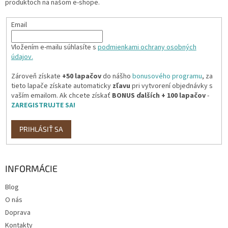
produktoch na našom e-shope.
e
Email
Vložením e-mailu súhlasíte s
podmienkami ochrany osobných
údajov.
Zároveň získate
+50 lapačov
do nášho
bonusového programu
, za
tieto lapače získate automaticky
zľavu
pri vytvorení objednávky s
vaším emailom. Ak chcete získať
BONUS ďalších + 100 lapačov
-
ZAREGISTRUJTE SA!
PRIHLÁSIŤ SA
INFORMÁCIE
Blog
O nás
Doprava
Kontakty