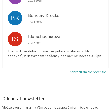
29.05.2025
Borislav Kročko
BK
Hodnotenie obchodu je 5 z 5 hviezdičiek.
12.04.2025
Ida Schusnixova
IS
Hodnotenie obchodu je 5 z 5 hviezdičiek.
26.12.2024
Trochu dlhšia doba dodania , na položenú otázku rýchla
odpoveď , z lustrov som nadšená , inde som ich nevedela kúpiť
.
Zobraziť ďalšie recenzie
Z
á
p
ä
Odoberať newsletter
t
Vložte svoj e-mail a my Vám budeme zasielať informácie o nových
i