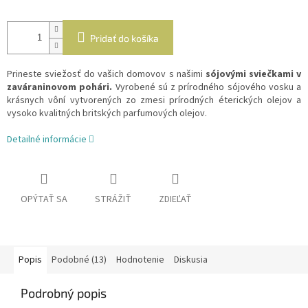
Pridať do košíka
Prineste sviežosť do vašich domovov s našimi
sójovými sviečkami v
zaváraninovom pohári.
Vyrobené sú z prírodného sójového vosku a
krásnych vôní vytvorených zo zmesi prírodných éterických olejov a
vysoko kvalitných britských parfumových olejov.
Detailné informácie
OPÝTAŤ SA
STRÁŽIŤ
ZDIEĽAŤ
Popis
Podobné (13)
Hodnotenie
Diskusia
Podrobný popis