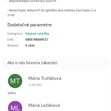
- Nepokladajte na horľavý povrch
- Nenechajte dohorieť do úplného dna nádoby (nechajte cca
1cm)
Dodatočné parametre
Kategória
:
Sójové sviečky
EAN
:
5055796584727
Balenie
:
V skle
Mária Truhlíková
MT
Hodnotenie obchodu je 5 z 5 hviezdičiek.
11.08.2025
Veľmi
Mária Ležáková
ML
Hodnotenie obchodu je 5 z 5 hviezdičiek.