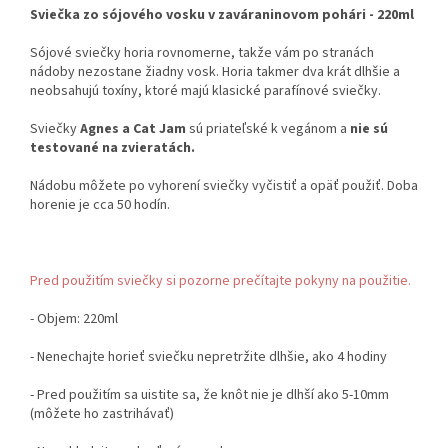
Sviečka zo sójového vosku v zaváraninovom pohári - 220ml
Sójové sviečky horia rovnomerne, takže vám po stranách
nádoby nezostane žiadny vosk. Horia takmer dva krát dlhšie a
neobsahujú toxíny, ktoré majú klasické parafínové sviečky.
Sviečky
Agnes a Cat Jam
sú priateľské k vegánom a
nie sú
testované na zvieratách.
Nádobu môžete po vyhorení sviečky vyčistiť a opäť použiť. Doba
horenie je cca 50 hodín.
Pred použitím sviečky si pozorne prečítajte pokyny na použitie.
- Objem: 220ml
- Nenechajte horieť sviečku nepretržite dlhšie, ako 4 hodiny
- Pred použitím sa uistite sa, že knôt nie je dlhší ako 5-10mm
(môžete ho zastrihávať)