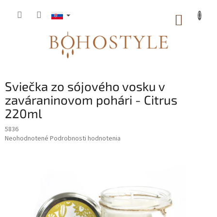
Prejsť
na
NÁKUP
obsah
KOŠÍK
Sviečka zo sójového vosku v
zaváraninovom pohári - Citrus
220ml
5836
Priemerné
Neohodnotené
Podrobnosti hodnotenia
hodnotenie
produktu
je
0,0
z
5
hviezdičiek.