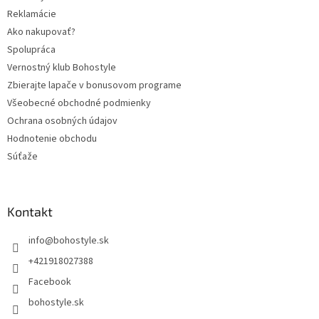
Reklamácie
Ako nakupovať?
Spolupráca
Vernostný klub Bohostyle
Zbierajte lapače v bonusovom programe
Všeobecné obchodné podmienky
Ochrana osobných údajov
Hodnotenie obchodu
Súťaže
Kontakt
info
@
bohostyle.sk
+421918027388
Facebook
bohostyle.sk