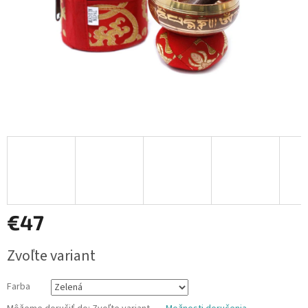
€47
Jednotková
Zvoľte variant
cena:
Farba