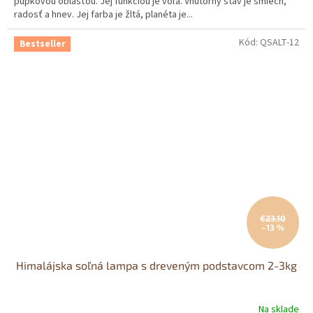
pupkovou oblasťou. Jej funkciou je vôľa. Vnútorný stav je smiech,
radosť a hnev. Jej farba je žltá, planéta je...
Kód:
QSALT-12
Bestseller
€23,10
–13 %
Himalájska soľná lampa s dreveným podstavcom 2-3kg
Na sklade
Priemerné