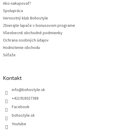
Ako nakupovať?
Spolupráca
Vernostný klub Bohostyle
Zbierajte lapače v bonusovom programe
Všeobecné obchodné podmienky
Ochrana osobných údajov
Hodnotenie obchodu
Súťaže
Kontakt
info
@
bohostyle.sk
+421918027388
Facebook
bohostyle.sk
Youtube