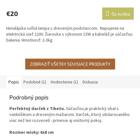
hodnotenie
produktu
€20
Do košíka
je
5,0
Himalájska soľná lampa s dreveným podstavcom. Napojenie na
z
elektrickú sieť 220V. Žiarovka s výkonom 15W a kabeláž je súčasťou
5
balenia. Hmotnosť: 2-3kg
hviezdičiek.
ZOBRAZIŤ VŠETKY SÚVISIACE PRODUKTY
Popis
Podobné (1)
Hodnotenie (1)
Diskusia
Podrobný popis
Perfektný darček z Tibetu.
Súčasťou je praktický obal s
vankúšikom a dreveným mažiarom. Darček, ktorý obdarovaného
viac než len rozveselí - prinesie aj vnútorný pokoj.
Rozmer misky: 6x8 cm