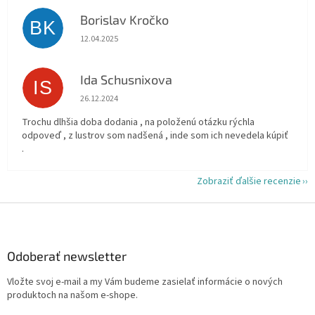
Borislav Kročko
BK
Hodnotenie obchodu je 5 z 5 hviezdičiek.
12.04.2025
Ida Schusnixova
IS
Hodnotenie obchodu je 5 z 5 hviezdičiek.
26.12.2024
Trochu dlhšia doba dodania , na položenú otázku rýchla
odpoveď , z lustrov som nadšená , inde som ich nevedela kúpiť
.
Zobraziť ďalšie recenzie
Z
á
p
ä
Odoberať newsletter
t
Vložte svoj e-mail a my Vám budeme zasielať informácie o nových
i
produktoch na našom e-shope.
e