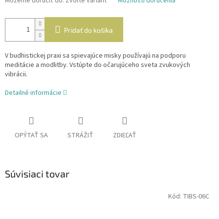
Môžeme doručiť do:
Zvoľte variant
Možnosti doručenia
Pridať do košíka
V budhistickej praxi sa spievajúce misky používajú na podporu
meditácie a modlitby. Vstúpte do očarujúceho sveta zvukových
vibrácii.
Detailné informácie
OPÝTAŤ SA
STRÁŽIŤ
ZDIEĽAŤ
Súvisiaci tovar
Kód:
TIBS-06C