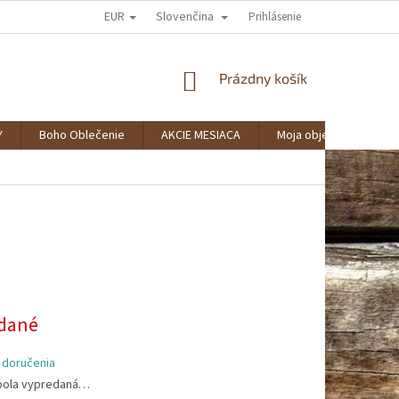
EUR
Slovenčina
AKO NAKUPOVAŤ?
SPOLUPRÁCA
VERNOSTNÝ KLUB BOHOSTYLE
Prihlásenie
NÁKUPNÝ
Prázdny košík
KOŠÍK
Y
Boho Oblečenie
AKCIE MESIACA
Moja objednávka
ová
dané
 doručenia
bola vypredaná…