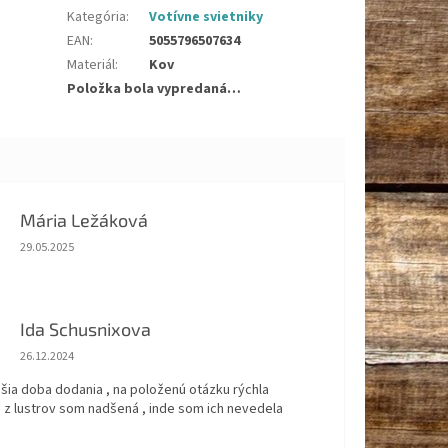
Kategória
:
Votívne svietniky
EAN
:
5055796507634
Materiál
:
Kov
Položka bola vypredaná…
Mária Ležáková
Hodnotenie obchodu je 5 z 5 hviezdičiek.
29.05.2025
Ida Schusnixova
Hodnotenie obchodu je 5 z 5 hviezdičiek.
26.12.2024
šia doba dodania , na položenú otázku rýchla
 z lustrov som nadšená , inde som ich nevedela