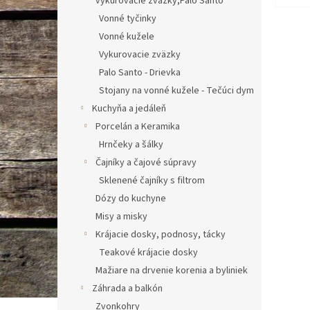
vykurovacie zväzky,Palo Santo
Vonné tyčinky
Vonné kužele
Vykurovacie zväzky
Palo Santo - Drievka
Stojany na vonné kužele - Tečúci dym
Kuchyňa a jedáleň
Porcelán a Keramika
Hrnčeky a šálky
Čajníky a čajové súpravy
Sklenené čajníky s filtrom
Dózy do kuchyne
Misy a misky
Krájacie dosky, podnosy, tácky
Teakové krájacie dosky
Mažiare na drvenie korenia a byliniek
Záhrada a balkón
Zvonkohry