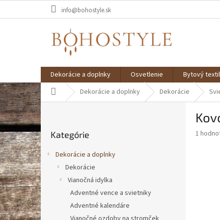
Prejsť
info@bohostyle.sk
na
obsah
Dekorácie a doplnky
Osvetlenie
Bytový textil
Domov
Dekorácie a doplnky
Dekorácie
Svi
B
Kovo
o
Preskočiť
č
Priemer
1 hodno
Kategórie
kategórie
n
hodnote
ý
produkt
Dekorácie a doplnky
p
je
Dekorácie
5,0
a
z
Vianočná idylka
n
5
e
Adventné vence a svietniky
hviezdič
l
Adventné kalendáre
Vianočné ozdoby na stromček