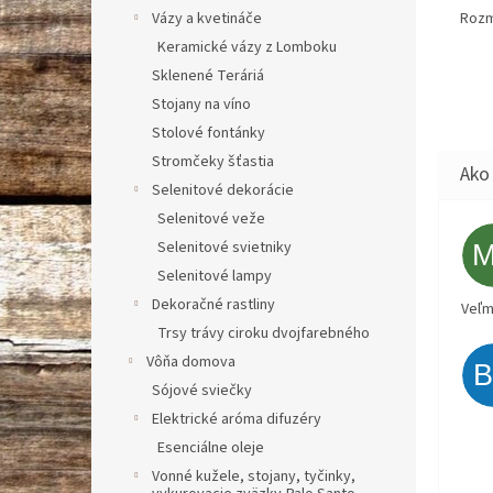
Rozm
Vázy a kvetináče
Keramické vázy z Lomboku
Sklenené Teráriá
Stojany na víno
Stolové fontánky
Stromčeky šťastia
Selenitové dekorácie
Selenitové veže
Selenitové svietniky
Selenitové lampy
Dekoračné rastliny
Veľm
Trsy trávy ciroku dvojfarebného
Vôňa domova
Sójové sviečky
Elektrické aróma difuzéry
Esenciálne oleje
Vonné kužele, stojany, tyčinky,