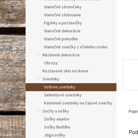
Vianočné stromčeky
Vianočné stolovanie
Figúrky a postavičky
Vianočné dekorácie
Vianočné pohodlie
Vianočné sviečky z včelieho vosku
Nástenné dekorácie
Obrazy
Roztavené sklo na dreve
Svietniky
Votívne svietniky
Selenitové svietniky
Kamenné svietniky na čajové sviečky
Sochy a sošky
Popi
Sošky anjelov
Sošky Buddhu
Pod
Jóga sošky