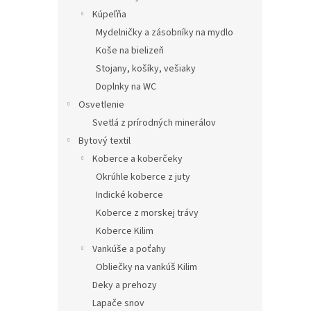
Kúpeľňa
Mydelničky a zásobníky na mydlo
Koše na bielizeň
Stojany, košíky, vešiaky
Doplnky na WC
Osvetlenie
Svetlá z prírodných minerálov
Bytový textil
Koberce a koberčeky
Okrúhle koberce z juty
Indické koberce
Koberce z morskej trávy
Koberce Kilim
Vankúše a poťahy
Obliečky na vankúš Kilim
Deky a prehozy
Lapače snov