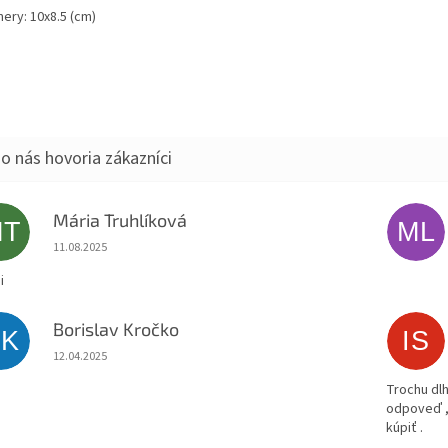
ery: 10x8.5 (cm)
Mária Truhlíková
MT
ML
Hodnotenie obchodu je 5 z 5 hviezdičiek.
11.08.2025
i
Borislav Kročko
BK
IS
Hodnotenie obchodu je 5 z 5 hviezdičiek.
12.04.2025
Trochu dlh
odpoveď ,
kúpiť .