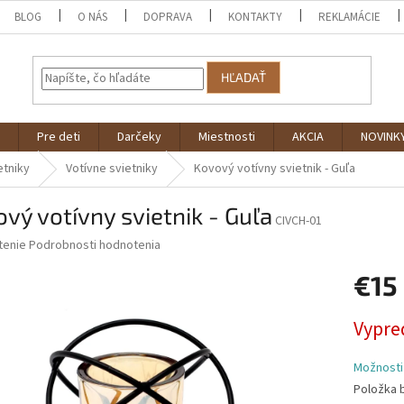
BLOG
O NÁS
DOPRAVA
KONTAKTY
REKLAMÁCIE
HĽADAŤ
Pre deti
Darčeky
Miestnosti
AKCIA
NOVINK
etniky
Votívne svietniky
Kovový votívny svietnik - Guľa
vý votívny svietnik - Guľa
CIVCH-01
né
tenie
Podrobnosti hodnotenia
nie
€15
u
Jednotk
Vypre
cena:
iek.
Možnosti
Položka 