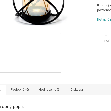
Kovový v
pozornos
Detailné 
TLAČ
s
Podobné (6)
Hodnotenie (1)
Diskusia
robný popis