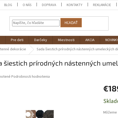
BLOG
O NÁS
DOPRAVA
KONTAKTY
REKLAMÁCIE
HĽADAŤ
Pre deti
Darčeky
Miestnosti
AKCIA
NOVINK
tenné dekorácie
Sada šiestich prírodných nástenných umeleckých die
 šiestich prírodných nástenných umele
né
notené
Podrobnosti hodnotenia
nie
€18
u
Jednotk
Sklad
cena:
iek.
Môžeme d