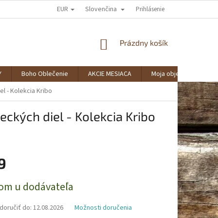
EUR
Slovenčina
AKO NAKUPOVAŤ?
SPOLUPRÁCA
VERNOSTNÝ KLUB BOHOSTYLE
Prihlásenie
NÁKUPNÝ
Prázdny košík
KOŠÍK
Y
Boho Oblečenie
AKCIE MESIACA
Moja objednávka
l - Kolekcia Kribo
ckých diel - Kolekcia Kribo
9
ová
om u dodávateľa
oručiť do:
12.08.2026
Možnosti doručenia