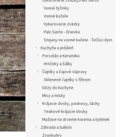
vykurovacie zväzky,Palo Santo
Vonné tyčinky
Vonné kužele
Vykurovacie zväzky
Palo Santo - Drievka
Stojany na vonné kužele - Tečúci dym
Kuchyňa a jedáleň
Porcelán a Keramika
Hrnčeky a šálky
Čajníky a čajové súpravy
Sklenené čajníky s filtrom
Dózy do kuchyne
Misy a misky
Krájacie dosky, podnosy, tácky
Teakové krájacie dosky
Mažiare na drvenie korenia a byliniek
Záhrada a balkón
Zvonkohry