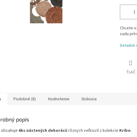
Chcete ož
sadu prír
Detailné 
TLAČ
s
Podobné (8)
Hodnotenie
Diskusia
robný popis
 obsahuje
6ks nástených dekorácii
rôznych veľkostí z kolekcie
Kribo
.