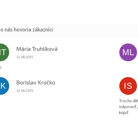
Mária Truhlíková
MT
ML
Hodnotenie obchodu je 5 z 5 hviezdičiek.
11.08.2025
i
Borislav Kročko
BK
IS
Hodnotenie obchodu je 5 z 5 hviezdičiek.
12.04.2025
Trochu dlh
odpoveď ,
kúpiť .