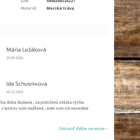
EAN
:
5056368316227
Materiál
:
Morská tráva
Mária Ležáková
Hodnotenie obchodu je 5 z 5 hviezdičiek.
29.05.2025
Ida Schusnixova
Hodnotenie obchodu je 5 z 5 hviezdičiek.
26.12.2024
šia doba dodania , na položenú otázku rýchla
 z lustrov som nadšená , inde som ich nevedela
Zobraziť ďalšie recenzie