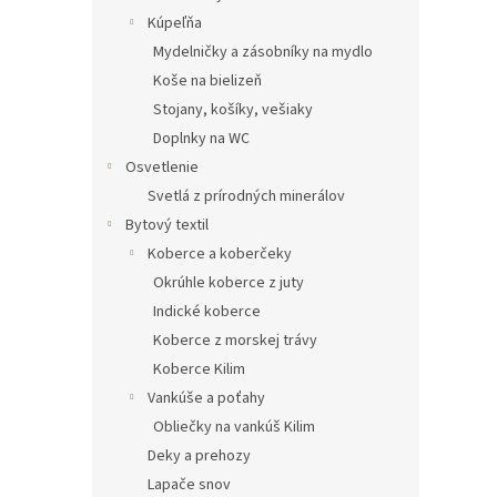
Kúpeľňa
Mydelničky a zásobníky na mydlo
Koše na bielizeň
Stojany, košíky, vešiaky
Doplnky na WC
Osvetlenie
Svetlá z prírodných minerálov
Bytový textil
Koberce a koberčeky
Okrúhle koberce z juty
Indické koberce
Koberce z morskej trávy
Koberce Kilim
Vankúše a poťahy
Obliečky na vankúš Kilim
Deky a prehozy
Lapače snov