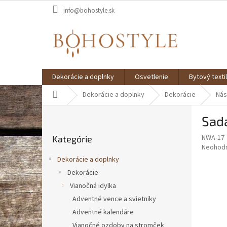
Prejsť
info@bohostyle.sk
na
obsah
Dekorácie a doplnky
Osvetlenie
Bytový textil
Domov
Dekorácie a doplnky
Dekorácie
Nás
B
Sada
o
Preskočiť
č
NWA-17
Kategórie
kategórie
n
Priemer
Neohod
ý
hodnote
Dekorácie a doplnky
p
produkt
Dekorácie
je
a
0,0
Vianočná idylka
n
z
e
Adventné vence a svietniky
5
l
Adventné kalendáre
hviezdič
Vianočné ozdoby na stromček