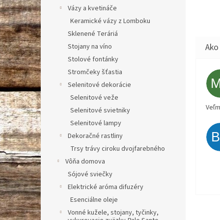
Vázy a kvetináče
Keramické vázy z Lomboku
Sklenené Teráriá
Stojany na víno
Stolové fontánky
Stromčeky šťastia
Selenitové dekorácie
Selenitové veže
Veľm
Selenitové svietniky
Selenitové lampy
Dekoračné rastliny
Trsy trávy ciroku dvojfarebného
Vôňa domova
Sójové sviečky
Elektrické aróma difuzéry
Esenciálne oleje
Vonné kužele, stojany, tyčinky,