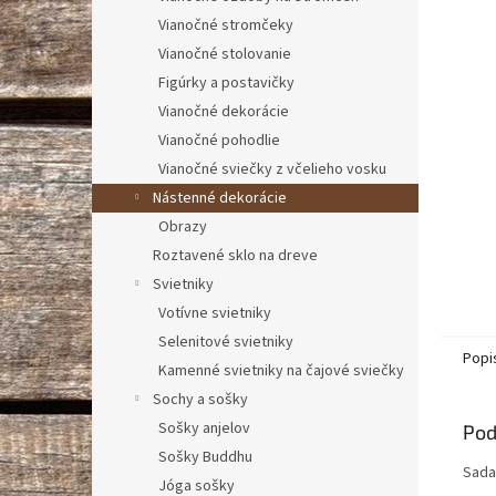
Vianočné stromčeky
Vianočné stolovanie
Figúrky a postavičky
Vianočné dekorácie
Vianočné pohodlie
Vianočné sviečky z včelieho vosku
Nástenné dekorácie
Obrazy
Roztavené sklo na dreve
Svietniky
Votívne svietniky
Selenitové svietniky
Popi
Kamenné svietniky na čajové sviečky
Sochy a sošky
Sošky anjelov
Pod
Sošky Buddhu
Sada
Jóga sošky