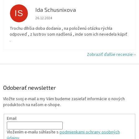
Ida Schusnixova
IS
Hodnotenie obchodu je 5 z 5 hviezdičiek.
26.12.2024
Trochu dlhšia doba dodania , na položenú otázku rýchla
odpoveď , z lustrov som nadšená , inde som ich nevedela kúpiť
.
Zobraziť ďalšie recenzie
Z
á
p
ä
Odoberať newsletter
t
Vložte svoj e-mail a my Vám budeme zasielať informácie o nových
i
produktoch na našom e-shope.
e
Email
Vložením e-mailu súhlasíte s
podmienkami ochrany osobných
údajov.