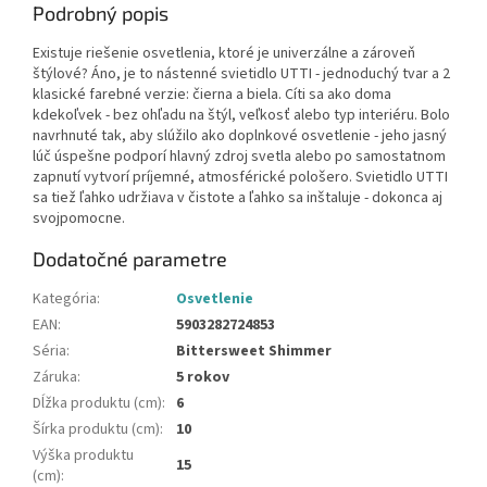
Podrobný popis
Existuje riešenie osvetlenia, ktoré je univerzálne a zároveň
štýlové? Áno, je to nástenné svietidlo UTTI - jednoduchý tvar a 2
klasické farebné verzie: čierna a biela. Cíti sa ako doma
kdekoľvek - bez ohľadu na štýl, veľkosť alebo typ interiéru. Bolo
navrhnuté tak, aby slúžilo ako doplnkové osvetlenie - jeho jasný
lúč úspešne podporí hlavný zdroj svetla alebo po samostatnom
zapnutí vytvorí príjemné, atmosférické pološero. Svietidlo UTTI
sa tiež ľahko udržiava v čistote a ľahko sa inštaluje - dokonca aj
svojpomocne.
Dodatočné parametre
Kategória
:
Osvetlenie
EAN
:
5903282724853
Séria
:
Bittersweet Shimmer
Záruka
:
5 rokov
Dĺžka produktu (cm)
:
6
Šírka produktu (cm)
:
10
Výška produktu
15
(cm)
: