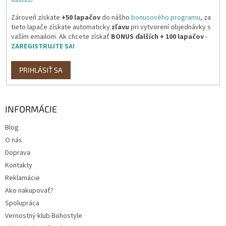
Zároveň získate
+50 lapačov
do nášho
bonusového programu
, za
tieto lapače získate automaticky
zľavu
pri vytvorení objednávky s
vaším emailom. Ak chcete získať
BONUS ďalších + 100 lapačov
-
ZAREGISTRUJTE SA!
PRIHLÁSIŤ SA
INFORMÁCIE
Blog
O nás
Doprava
Kontakty
Reklamácie
Ako nakupovať?
Spolupráca
Vernostný klub Bohostyle