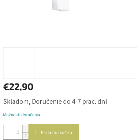
€22,90
Jednotková
Skladom, Doručenie do 4-7 prac. dní
cena:
Možnosti doručenia
Pridať do košíka