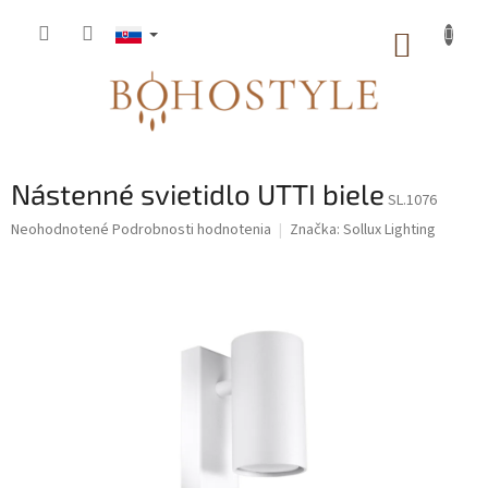
Prejsť
na
NÁKUP
obsah
KOŠÍK
Nástenné svietidlo UTTI biele
SL.1076
Priemerné
Neohodnotené
Podrobnosti hodnotenia
Značka:
Sollux Lighting
hodnotenie
produktu
je
0,0
z
5
hviezdičiek.