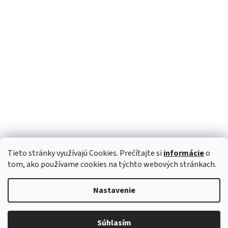
Tieto stránky využívajú Cookies. Prečítajte si
informácie
o
Sledovať na Instagrame
tom, ako používame cookies na týchto webových stránkach.
Nastavenie
Vytvoril Shoptet
Súhlasím
Copyright 2026
BOHOSTYLE.sk
. Všetky práva vyhradené.