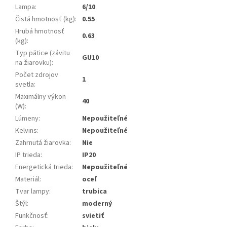
Lampa
:
6/10
Čistá hmotnosť (kg)
:
0.55
Hrubá hmotnosť
0.63
(kg)
:
Typ pätice (závitu
GU10
na žiarovku)
:
Počet zdrojov
1
svetla
:
Maximálny výkon
40
(W)
:
Lúmeny
:
Nepoužiteľné
Kelvins
:
Nepoužiteľné
Zahrnutá žiarovka
:
Nie
IP trieda
:
IP20
Energetická trieda
:
Nepoužiteľné
Materiál
:
oceľ
Tvar lampy
:
trubica
Štýl
:
moderný
Funkčnosť
:
svietiť