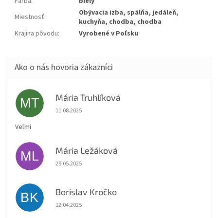
Farba
:
biely
Obývacia izba, spálňa, jedáleň,
Miestnosť
:
kuchyňa, chodba, chodba
Krajina pôvodu
:
Vyrobené v Poľsku
Mária Truhlíková
MT
Hodnotenie obchodu je 5 z 5 hviezdičiek.
11.08.2025
Veľmi
Mária Ležáková
ML
Hodnotenie obchodu je 5 z 5 hviezdičiek.
29.05.2025
Borislav Kročko
BK
Hodnotenie obchodu je 5 z 5 hviezdičiek.
12.04.2025