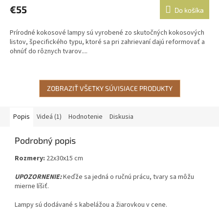
produktu
€55
Do košíka
je
5,0
Prírodné kokosové lampy sú vyrobené zo skutočných kokosových
z
listov, špecifického typu, ktoré sa pri zahrievaní dajú reformovať a
5
ohnúť do rôznych tvarov....
hviezdičiek.
ZOBRAZIŤ VŠETKY SÚVISIACE PRODUKTY
Popis
Videá (1)
Hodnotenie
Diskusia
Podrobný popis
Rozmery:
22x30x15 cm
UPOZORNENIE:
Keďže sa jedná o ručnú prácu, tvary sa môžu
mierne líšiť.
Lampy sú dodávané s kabelážou a žiarovkou v cene.