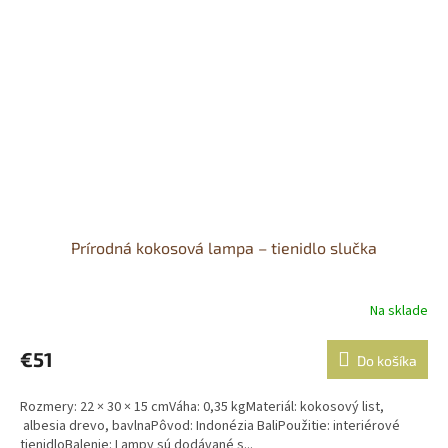
Prírodná kokosová lampa – tienidlo slučka
Na sklade
Priemerné
hodnotenie
produktu
€51
Do košíka
je
5,0
Rozmery: 22 × 30 × 15 cmVáha: 0,35 kgMateriál: kokosový list,
z
albesia drevo, bavlnaPôvod: Indonézia BaliPoužitie: interiérové
5
tienidloBalenie: Lampy sú dodávané s...
hviezdičiek.