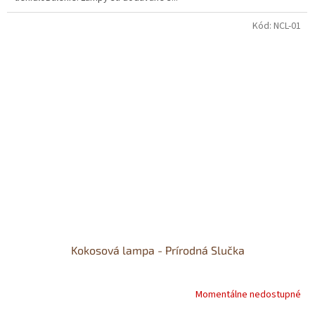
Kód:
NCL-01
Kokosová lampa - Prírodná Slučka
Momentálne nedostupné
Priemerné
hodnotenie