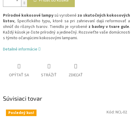
Prírodné kokosové lampy
sú vyrobené
zo skutočných kokosových
listov
, špecifického typu, ktoré sa pri zahrievaní dajú reformovať a
ohnúť do rôznych tvarov. Tienidlo je vyrobené
z bavlny v tvare gule
.
Každý kúsok je čiste prírodný a jedinečný. Rozsvieťte vaše domácnosti
s týmito očarujúcimi kokosovými lampami.
Detailné informácie
OPÝTAŤ SA
STRÁŽIŤ
ZDIEĽAŤ
Súvisiaci tovar
Kód:
NCL-02
Posledný kus!