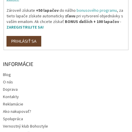
Zároveň získate
+50 lapačov
do nášho
bonusového programu
, za
tieto lapače získate automaticky
zľavu
pri vytvorení objednávky s
vaším emailom. Ak chcete získať
BONUS ďalších + 100 lapačov
-
ZAREGISTRUJTE SA!
PRIHLÁSIŤ SA
INFORMÁCIE
Blog
O nás
Doprava
Kontakty
Reklamácie
Ako nakupovať?
Spolupráca
Vernostný klub Bohostyle