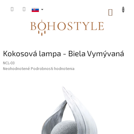
Prejsť
na
NÁKUP
obsah
KOŠÍK
Kokosová lampa - Biela Vymývaná
NCL-03
Priemerné
Neohodnotené
Podrobnosti hodnotenia
hodnotenie
produktu
je
0,0
z
5
hviezdičiek.