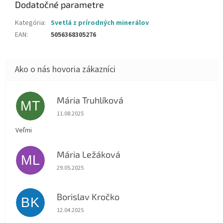
Dodatočné parametre
Kategória
:
Svetlá z prírodných minerálov
EAN
:
5056368305276
Mária Truhlíková
MT
Hodnotenie obchodu je 5 z 5 hviezdičiek.
11.08.2025
Veľmi
Mária Ležáková
ML
Hodnotenie obchodu je 5 z 5 hviezdičiek.
29.05.2025
Borislav Kročko
BK
Hodnotenie obchodu je 5 z 5 hviezdičiek.
12.04.2025