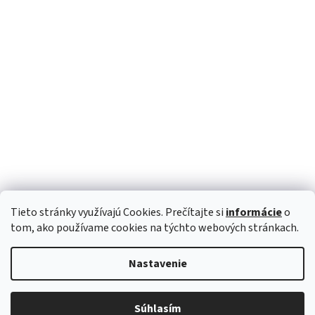
Tieto stránky využívajú Cookies. Prečítajte si
informácie
o
Sledovať na Instagrame
tom, ako používame cookies na týchto webových stránkach.
Nastavenie
Vytvoril Shoptet
Súhlasím
Copyright 2026
BOHOSTYLE.sk
. Všetky práva vyhradené.