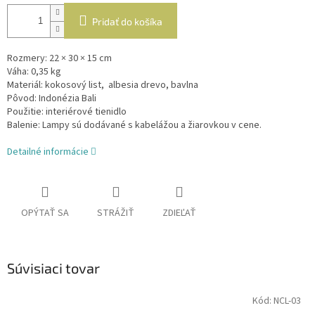
Pridať do košíka
Rozmery: 22 × 30 × 15 cm
Váha: 0,35 kg
Materiál: kokosový list, albesia drevo, bavlna
Pôvod: Indonézia Bali
Použitie: interiérové tienidlo
Balenie: Lampy sú dodávané s kabelážou a žiarovkou v cene.
Detailné informácie
OPÝTAŤ SA
STRÁŽIŤ
ZDIEĽAŤ
Súvisiaci tovar
Kód:
NCL-03