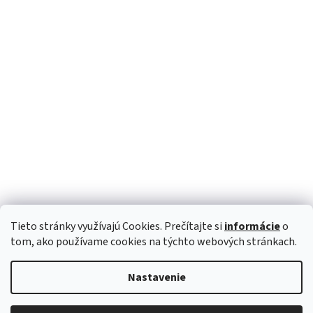
Tieto stránky využívajú Cookies. Prečítajte si
informácie
o
Sledovať na Instagrame
tom, ako používame cookies na týchto webových stránkach.
Nastavenie
Vytvoril Shoptet