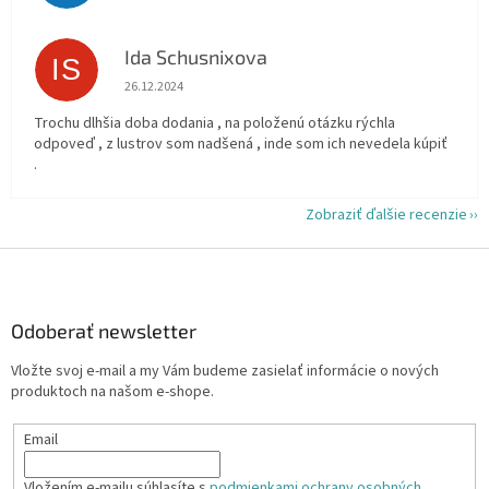
Ida Schusnixova
IS
Hodnotenie obchodu je 5 z 5 hviezdičiek.
26.12.2024
Trochu dlhšia doba dodania , na položenú otázku rýchla
odpoveď , z lustrov som nadšená , inde som ich nevedela kúpiť
.
Zobraziť ďalšie recenzie
Z
á
p
ä
Odoberať newsletter
t
Vložte svoj e-mail a my Vám budeme zasielať informácie o nových
i
produktoch na našom e-shope.
e
Email
Vložením e-mailu súhlasíte s
podmienkami ochrany osobných