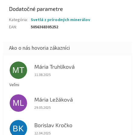
Dodatočné parametre
Kategória
:
Svetlá z prírodných minerálov
EAN
:
5056368305252
Mária Truhlíková
MT
Hodnotenie obchodu je 5 z 5 hviezdičiek.
11.08.2025
Veľmi
Mária Ležáková
ML
Hodnotenie obchodu je 5 z 5 hviezdičiek.
29.05.2025
Borislav Kročko
BK
Hodnotenie obchodu je 5 z 5 hviezdičiek.
12.04.2025