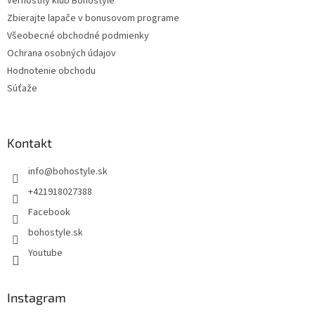
Vernostný klub Bohostyle
Zbierajte lapače v bonusovom programe
Všeobecné obchodné podmienky
Ochrana osobných údajov
Hodnotenie obchodu
Súťaže
Kontakt
info
@
bohostyle.sk
+421918027388
Facebook
bohostyle.sk
Youtube
Instagram