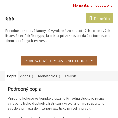
Momentálne nedostupné
Priemerné
hodnotenie
produktu
€55
Do košíka
je
5,0
Prírodné kokosové lampy sú vyrobené zo skutočných kokosových
z
listov, špecifického typu, ktoré sa pri zahrievaní dajú reformovať a
5
ohnúť do rôznych tvarov....
hviezdičiek.
ZOBRAZIŤ VŠETKY SÚVISIACE PRODUKTY
Popis
Videá (1)
Hodnotenie (1)
Diskusia
Podrobný popis
Prírodné kokosové tienidlo v dizajne Prírodná slučka je ručne
vyrábaný boho doplnok z Bali ktorý vytvára jemné rozptýlené
svetlo a prináša do interiéru exotický prírodný prvok.