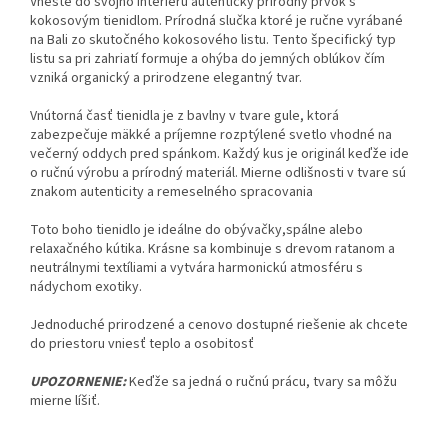
Vneste do svojho interiéru autentický prírodný prvok s
kokosovým tienidlom. Prírodná slučka ktoré je ručne vyrábané
na Bali zo skutočného kokosového listu. Tento špecifický typ
listu sa pri zahriatí formuje a ohýba do jemných oblúkov čím
vzniká organický a prirodzene elegantný tvar.
Vnútorná časť tienidla je z bavlny v tvare gule, ktorá
zabezpečuje mäkké a príjemne rozptýlené svetlo vhodné na
večerný oddych pred spánkom. Každý kus je originál keďže ide
o ručnú výrobu a prírodný materiál. Mierne odlišnosti v tvare sú
znakom autenticity a remeselného spracovania
Toto boho tienidlo je ideálne do obývačky,spálne alebo
relaxačného kútika. Krásne sa kombinuje s drevom ratanom a
neutrálnymi textíliami a vytvára harmonickú atmosféru s
nádychom exotiky.
Jednoduché prirodzené a cenovo dostupné riešenie ak chcete
do priestoru vniesť teplo a osobitosť
UPOZORNENIE:
Keďže sa jedná o ručnú prácu, tvary sa môžu
mierne líšiť.