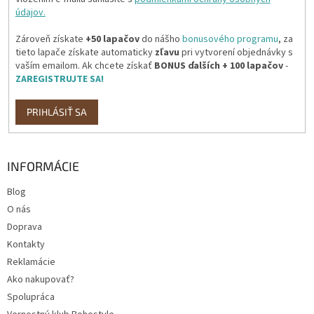
údajov.
Zároveň získate
+50 lapačov
do nášho
bonusového programu
, za
tieto lapače získate automaticky
zľavu
pri vytvorení objednávky s
vaším emailom. Ak chcete získať
BONUS ďalších + 100 lapačov
-
ZAREGISTRUJTE SA!
PRIHLÁSIŤ SA
INFORMÁCIE
Blog
O nás
Doprava
Kontakty
Reklamácie
Ako nakupovať?
Spolupráca