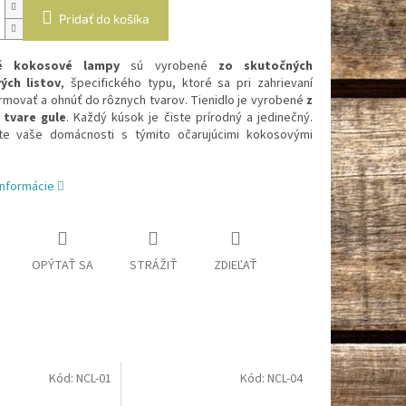
Pridať do košíka
né kokosové lampy
sú vyrobené
zo skutočných
ých listov
, špecifického typu, ktoré sa pri zahrievaní
rmovať a ohnúť do rôznych tvarov. Tienidlo je vyrobené
z
 tvare gule
. Každý kúsok je čiste prírodný a jedinečný.
te vaše domácnosti s týmito očarujúcimi kokosovými
informácie
OPÝTAŤ SA
STRÁŽIŤ
ZDIEĽAŤ
Kód:
NCL-01
Kód:
NCL-04