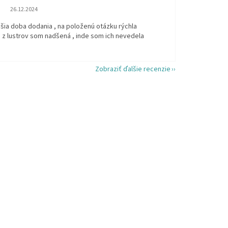
Hodnotenie obchodu je 5 z 5 hviezdičiek.
26.12.2024
šia doba dodania , na položenú otázku rýchla
 z lustrov som nadšená , inde som ich nevedela
Zobraziť ďalšie recenzie