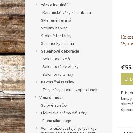
Vázy a kvetináče
Keramické vázy z Lomboku
Sklenené Teráriá
Stojany na víno
Stolové fontánky
Kokos
Vymý
Stromčeky šťastia
Selenitové dekorácie
Selenitové veže
€55
Selenitové svietniky
Selenitové lampy
D
Dekoračné rastliny
Trsy trávy ciroku dvojfarebného
Príro
Vôňa domova
lampy 
skutoč
Sójové sviečky
špecif
Elektrické aróma difuzéry
zahrie
Esenciálne oleje
ohnúť 
Vonné kužele, stojany, tyčinky,