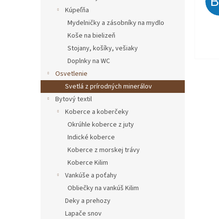
Kúpeľňa
Mydelničky a zásobníky na mydlo
Koše na bielizeň
Stojany, košíky, vešiaky
Doplnky na WC
Osvetlenie
Svetlá z prírodných minerálov
Bytový textil
Koberce a koberčeky
Okrúhle koberce z juty
Indické koberce
Koberce z morskej trávy
Koberce Kilim
Vankúše a poťahy
Obliečky na vankúš Kilim
Deky a prehozy
Lapače snov