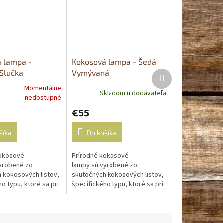
 lampa -
Kokosová lampa - Šedá
 Slučka
Vymývaná
Ďalší
produkt
Momentálne
Skladom u dodávateľa
nedostupné
e
€55
šíka
Do košíka
kokosové
Prírodné kokosové
.
yrobené zo
lampy sú vyrobené zo
 kokosových listov,
skutočných kokosových listov,
o typu, ktoré sa pri
špecifického typu, ktoré sa pri
 dajú reformovať a
zahrievaní dajú reformovať a
znych tvarov....
ohnúť do rôznych tvarov....