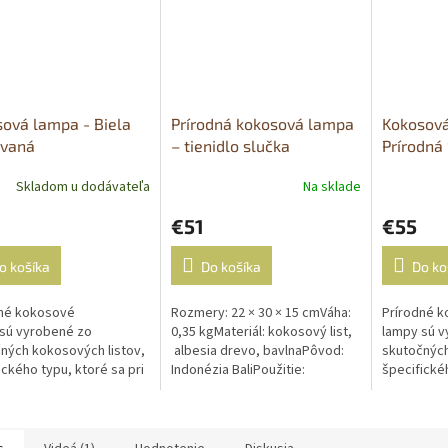
ová lampa - Biela
Prírodná kokosová lampa
Kokosová
vaná
– tienidlo slučka
Prírodná
Skladom u dodávateľa
Na sklade
Priemerné
Priemerné
hodnotenie
hodnoteni
€51
€55
produktu
produktu
je
je
5,0
5,0
o košíka
Do košíka
Do ko
z
z
5
5
dné kokosové
Rozmery: 22 × 30 × 15 cmVáha:
Prírodné 
hviezdičiek.
hviezdičiek
sú vyrobené zo
0,35 kgMateriál: kokosový list,
lampy sú v
ných kokosových listov,
albesia drevo, bavlnaPôvod:
skutočných
ického typu, ktoré sa pri
Indonézia BaliPoužitie:
špecifickéh
vaní dajú reformovať a
interiérové tienidloBalenie:
zahrievaní
do rôznych tvarov....
Lampy sú dodávané s...
ohnúť do rô