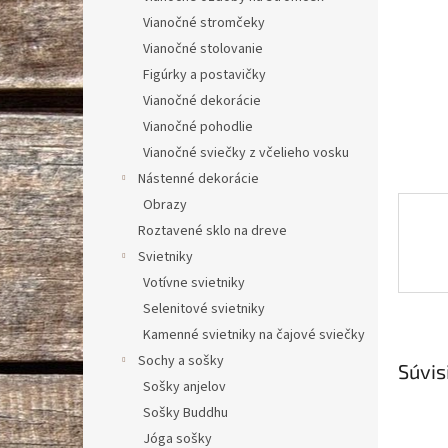
Vianočné stromčeky
Vianočné stolovanie
Figúrky a postavičky
Vianočné dekorácie
Vianočné pohodlie
Vianočné sviečky z včelieho vosku
Nástenné dekorácie
Obrazy
Roztavené sklo na dreve
Svietniky
Votívne svietniky
Selenitové svietniky
Kamenné svietniky na čajové sviečky
Sochy a sošky
Súvis
Sošky anjelov
Sošky Buddhu
Jóga sošky