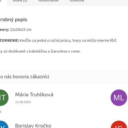
s
Videá (1)
Hodnotenie
Diskusia
robný popis
mery:
22x30x15 cm
ZORNENIE:
Keďže sa jedná o ručnú prácu, tvary sa môžu mierne líšiť.
y sú dodávané s kabelážou a žiarovkou v cene.
Mária Truhlíková
MT
ML
Hodnotenie obchodu je 5 z 5 hviezdičiek.
11.08.2025
i
Borislav Kročko