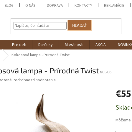
BLOG
O NÁS
DOPRAVA
KONTAKTY
REKLAMÁCIE
HĽADAŤ
Pre deti
Darčeky
Miestnosti
AKCIA
NOVINK
Kokosová lampa - Prírodná Twist
sová lampa - Prírodná Twist
NCL-06
né
notené
Podrobnosti hodnotenia
nie
€55
u
Jednotk
Sklad
cena:
iek.
Môžeme d