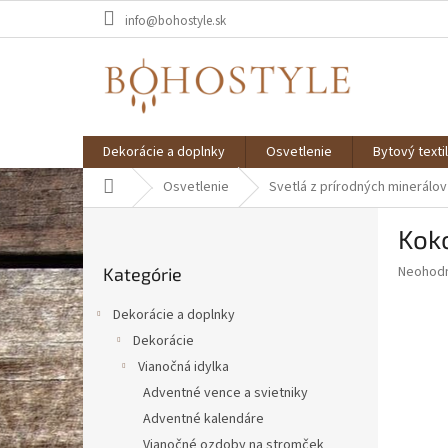
Prejsť
info@bohostyle.sk
na
obsah
Dekorácie a doplnky
Osvetlenie
Bytový textil
Domov
Osvetlenie
Svetlá z prírodných minerálov
B
Koko
o
Preskočiť
č
Priemer
Neohod
Kategórie
kategórie
n
hodnote
ý
produkt
Dekorácie a doplnky
p
je
Dekorácie
0,0
a
z
Vianočná idylka
n
5
e
Adventné vence a svietniky
hviezdič
l
Adventné kalendáre
Vianočné ozdoby na stromček