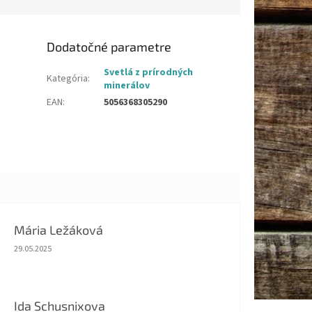
Dodatočné parametre
Svetlá z prírodných
Kategória
:
minerálov
EAN
:
5056368305290
Mária Ležáková
Hodnotenie obchodu je 5 z 5 hviezdičiek.
29.05.2025
Ida Schusnixova