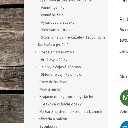
vykurovacie zväzky,Palo Santo
Popi
Vonné tyčinky
Vonné kužele
Pod
Vykurovacie zväzky
Roz
Palo Santo - Drievka
Stojany na vonné kužele - Tečúci dym
UPO
Kuchyňa a jedáleň
Lamp
Porcelán a Keramika
Hrnčeky a šálky
Čajníky a čajové súpravy
Sklenené čajníky s filtrom
Dózy do kuchyne
Misy a misky
Krájacie dosky, podnosy, tácky
Teakové krájacie dosky
Mažiare na drvenie korenia a byliniek
Veľm
Záhrada a balkón
Zvonkohry