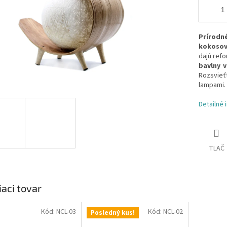
Prírod
kokosov
dajú refo
bavlny v
Rozsvieť
lampami.
Detailné 
TLAČ
iaci tovar
Kód:
NCL-03
Kód:
NCL-02
Posledný kus!