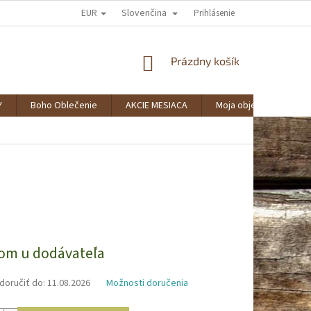
EUR
Slovenčina
AKO NAKUPOVAŤ?
SPOLUPRÁCA
VERNOSTNÝ KLUB BOHOSTYLE
Prihlásenie
NÁKUPNÝ
Prázdny košík
KOŠÍK
Y
Boho Oblečenie
AKCIE MESIACA
Moja objednávka
ová
om u dodávateľa
oručiť do:
11.08.2026
Možnosti doručenia