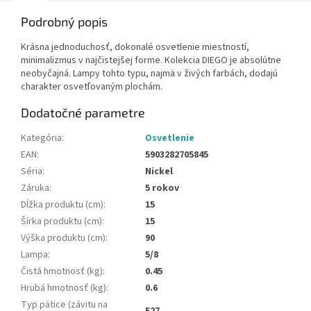
Podrobný popis
Krásna jednoduchosť, dokonalé osvetlenie miestností,
minimalizmus v najčistejšej forme. Kolekcia DIEGO je absolútne
neobyčajná. Lampy tohto typu, najmä v živých farbách, dodajú
charakter osvetľovaným plochám.
Dodatočné parametre
Kategória
:
Osvetlenie
EAN
:
5903282705845
Séria
:
Nickel
Záruka
:
5 rokov
Dĺžka produktu (cm)
:
15
Šírka produktu (cm)
:
15
Výška produktu (cm)
:
90
Lampa
:
5/8
Čistá hmotnosť (kg)
:
0.45
Hrubá hmotnosť (kg)
:
0.6
Typ pätice (závitu na