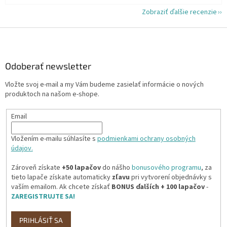
Zobraziť ďalšie recenzie
Z
á
p
ä
Odoberať newsletter
t
Vložte svoj e-mail a my Vám budeme zasielať informácie o nových
i
produktoch na našom e-shope.
e
Email
Vložením e-mailu súhlasíte s
podmienkami ochrany osobných
údajov.
Zároveň získate
+50 lapačov
do nášho
bonusového programu
, za
tieto lapače získate automaticky
zľavu
pri vytvorení objednávky s
vaším emailom. Ak chcete získať
BONUS ďalších + 100 lapačov
-
ZAREGISTRUJTE SA!
PRIHLÁSIŤ SA