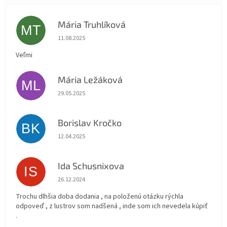
Mária Truhlíková
MT
Hodnotenie obchodu je 5 z 5 hviezdičiek.
11.08.2025
Veľmi
Mária Ležáková
ML
Hodnotenie obchodu je 5 z 5 hviezdičiek.
29.05.2025
Borislav Kročko
BK
Hodnotenie obchodu je 5 z 5 hviezdičiek.
12.04.2025
Ida Schusnixova
IS
Hodnotenie obchodu je 5 z 5 hviezdičiek.
26.12.2024
Trochu dlhšia doba dodania , na položenú otázku rýchla
odpoveď , z lustrov som nadšená , inde som ich nevedela kúpiť
.