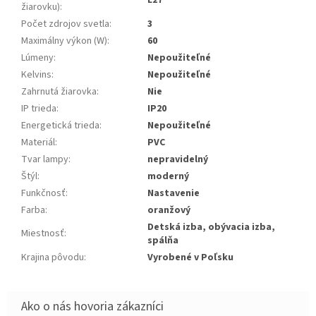
E27
žiarovku)
:
Počet zdrojov svetla
:
3
Maximálny výkon (W)
:
60
Lúmeny
:
Nepoužiteľné
Kelvins
:
Nepoužiteľné
Zahrnutá žiarovka
:
Nie
IP trieda
:
IP20
Energetická trieda
:
Nepoužiteľné
Materiál
:
PVC
Tvar lampy
:
nepravidelný
Štýl
:
moderný
Funkčnosť
:
Nastavenie
Farba
:
oranžový
Detská izba, obývacia izba,
Miestnosť
:
spálňa
Krajina pôvodu
:
Vyrobené v Poľsku