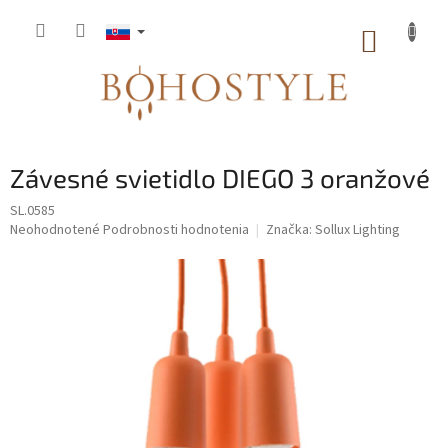
Prejsť
na
NÁKUP
obsah
KOŠÍK
Závesné svietidlo DIEGO 3 oranžové
SL.0585
Priemerné
Neohodnotené
Podrobnosti hodnotenia
Značka:
Sollux Lighting
hodnotenie
produktu
je
0,0
z
5
hviezdičiek.