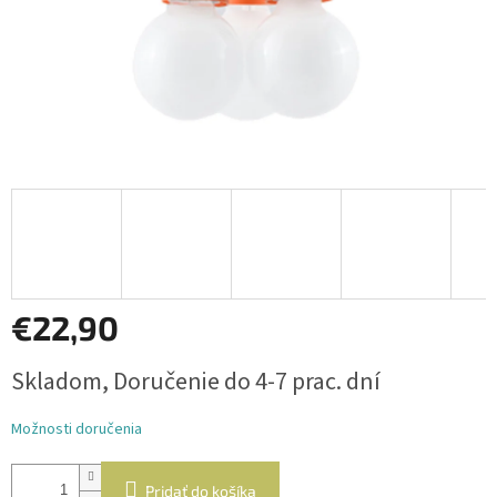
€22,90
Jednotková
Skladom, Doručenie do 4-7 prac. dní
cena:
Možnosti doručenia
Pridať do košíka