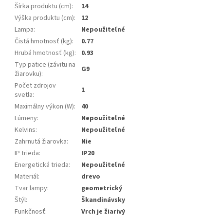
Šírka produktu (cm)
:
14
Výška produktu (cm)
:
12
Lampa
:
Nepoužiteľné
Čistá hmotnosť (kg)
:
0.77
Hrubá hmotnosť (kg)
:
0.93
Typ pätice (závitu na
G9
žiarovku)
:
Počet zdrojov
1
svetla
:
Maximálny výkon (W)
:
40
Lúmeny
:
Nepoužiteľné
Kelvins
:
Nepoužiteľné
Zahrnutá žiarovka
:
Nie
IP trieda
:
IP20
Energetická trieda
:
Nepoužiteľné
Materiál
:
drevo
Tvar lampy
:
geometrický
Štýl
:
Škandinávsky
Funkčnosť
:
Vrch je žiarivý