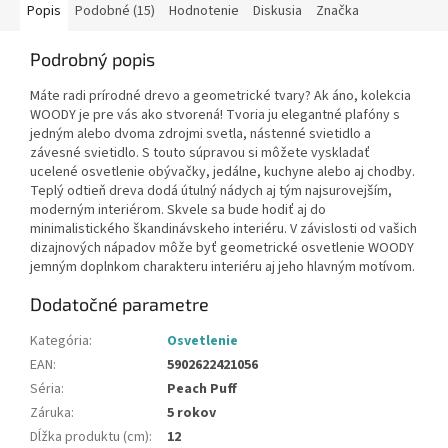
Popis
Podobné (15)
Hodnotenie
Diskusia
Značka
Podrobný popis
Máte radi prírodné drevo a geometrické tvary? Ak áno, kolekcia
WOODY je pre vás ako stvorená! Tvoria ju elegantné plafóny s
jedným alebo dvoma zdrojmi svetla, nástenné svietidlo a
závesné svietidlo. S touto súpravou si môžete vyskladať
ucelené osvetlenie obývačky, jedálne, kuchyne alebo aj chodby.
Teplý odtieň dreva dodá útulný nádych aj tým najsurovejším,
moderným interiérom. Skvele sa bude hodiť aj do
minimalistického škandinávskeho interiéru. V závislosti od vašich
dizajnových nápadov môže byť geometrické osvetlenie WOODY
jemným doplnkom charakteru interiéru aj jeho hlavným motívom.
Dodatočné parametre
Kategória
:
Osvetlenie
EAN
:
5902622421056
Séria
:
Peach Puff
Záruka
:
5 rokov
Dĺžka produktu (cm)
:
12