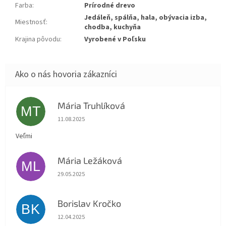
Farba
:
Prírodné drevo
Jedáleň, spálňa, hala, obývacia izba,
Miestnosť
:
chodba, kuchyňa
Krajina pôvodu
:
Vyrobené v Poľsku
Mária Truhlíková
MT
Hodnotenie obchodu je 5 z 5 hviezdičiek.
11.08.2025
Veľmi
Mária Ležáková
ML
Hodnotenie obchodu je 5 z 5 hviezdičiek.
29.05.2025
Borislav Kročko
BK
Hodnotenie obchodu je 5 z 5 hviezdičiek.
12.04.2025