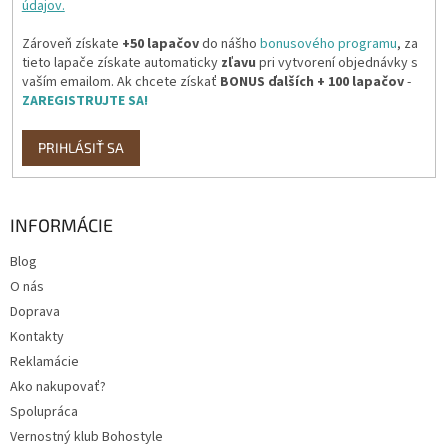
údajov.
Zároveň získate
+50 lapačov
do nášho
bonusového programu
, za
tieto lapače získate automaticky
zľavu
pri vytvorení objednávky s
vaším emailom. Ak chcete získať
BONUS ďalších + 100 lapačov
-
ZAREGISTRUJTE SA!
PRIHLÁSIŤ SA
INFORMÁCIE
Blog
O nás
Doprava
Kontakty
Reklamácie
Ako nakupovať?
Spolupráca
Vernostný klub Bohostyle