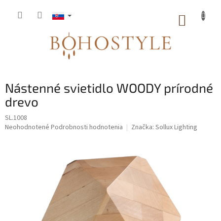
Prejsť
na
NÁKUP
obsah
KOŠÍK
Nástenné svietidlo WOODY prírodné
drevo
SL.1008
Priemerné
Neohodnotené
Podrobnosti hodnotenia
Značka:
Sollux Lighting
hodnotenie
produktu
je
0,0
z
5
hviezdičiek.