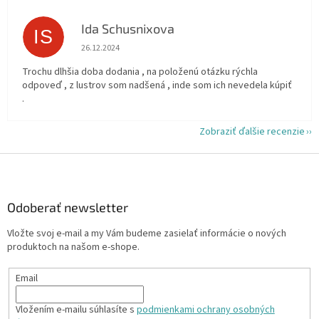
Ida Schusnixova
IS
Hodnotenie obchodu je 5 z 5 hviezdičiek.
26.12.2024
Trochu dlhšia doba dodania , na položenú otázku rýchla
odpoveď , z lustrov som nadšená , inde som ich nevedela kúpiť
.
Zobraziť ďalšie recenzie
Z
á
p
ä
Odoberať newsletter
t
Vložte svoj e-mail a my Vám budeme zasielať informácie o nových
i
produktoch na našom e-shope.
e
Email
Vložením e-mailu súhlasíte s
podmienkami ochrany osobných